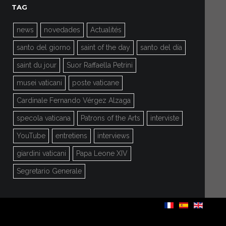
TAG
news
novedades
Actualités
santo del giorno
saint of the day
santo del día
saint du jour
Suor Raffaella Petrini
musei vaticani
poste vaticane
Cardinale Fernando Vérgez Alzaga
specola vaticana
Patrons of the Arts
interviste
YouTube
entretiens
interviews
giardini vaticani
Papa Leone XIV
Segretario Generale