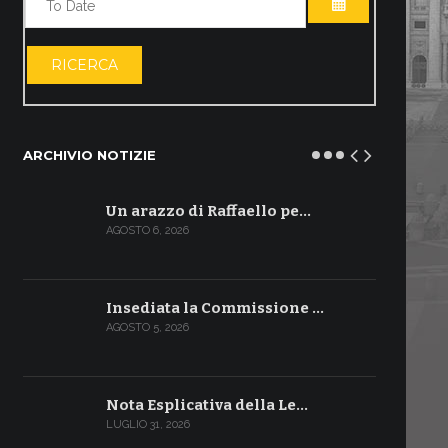
APRI IL CALE
RICERCA
ARCHIVIO NOTIZIE
Un arazzo di Raffaello pe…
AGOSTO 6, 2026
Insediata la Commissione …
AGOSTO 5, 2026
Nota Esplicativa della Le…
LUGLIO 31, 2026