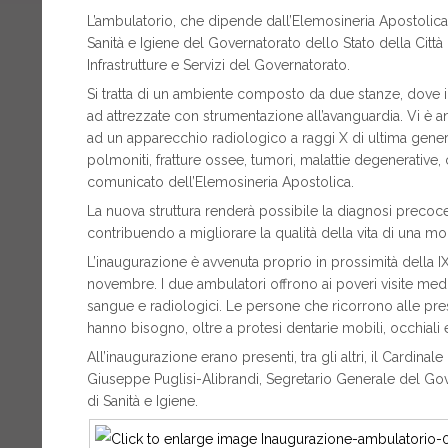
L’ambulatorio, che dipende dall’Elemosineria Apostolica,
Sanità e Igiene del Governatorato dello Stato della Città 
Infrastrutture e Servizi del Governatorato.
Si tratta di un ambiente composto da due stanze, dove i
ad attrezzate con strumentazione all’avanguardia. Vi è 
ad un apparecchio radiologico a raggi X di ultima gene
polmoniti, fratture ossee, tumori, malattie degenerative,
comunicato dell’Elemosineria Apostolica.
La nuova struttura renderà possibile la diagnosi precoce
contribuendo a migliorare la qualità della vita di una mo
L’inaugurazione è avvenuta proprio in prossimità della 
novembre. I due ambulatori offrono ai poveri visite medic
sangue e radiologici. Le persone che ricorrono alle pres
hanno bisogno, oltre a protesi dentarie mobili, occhiali
All’inaugurazione erano presenti, tra gli altri, il Cardina
Giuseppe Puglisi-Alibrandi, Segretario Generale del Gove
di Sanità e Igiene.