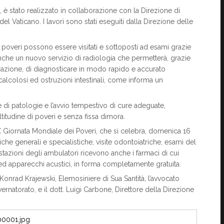
 è stato realizzato in collaborazione con la Direzione di
del Vaticano. I lavori sono stati eseguiti dalla Direzione delle
 poveri possono essere visitati e sottoposti ad esami grazie
anche un nuovo servizio di radiologia che permetterà, grazie
razione, di diagnosticare in modo rapido e accurato
 calcolosi ed ostruzioni intestinali, come informa un
 di patologie e l’avvio tempestivo di cure adeguate,
ltitudine di poveri e senza fissa dimora.
IX Giornata Mondiale dei Poveri, che si celebra, domenica 16
he generali e specialistiche, visite odontoiatriche, esami del
tazioni degli ambulatori ricevono anche i farmaci di cui
 ed apparecchi acustici, in forma completamente gratuita.
le Konrad Krajewski, Elemosiniere di Sua Santità, l’avvocato
rnatorato, e il dott. Luigi Carbone, Direttore della Direzione