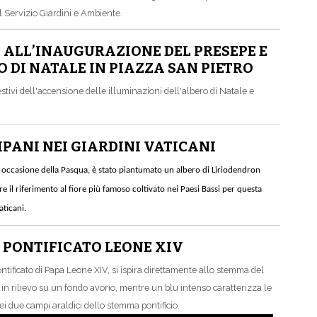
l Servizio Giardini e Ambiente.
 ALL’INAUGURAZIONE DEL PRESEPE E
 DI NATALE IN PIAZZA SAN PIETRO
tivi dell'accensione delle illuminazioni dell'albero di Natale e
PANI NEI GIARDINI VATICANI
in occasione della Pasqua, è stato piantumato un albero di Liriodendron
 il riferimento al fiore più famoso coltivato nei Paesi Bassi per questa
aticani.
- PONTIFICATO LEONE XIV
ntificato di Papa Leone XIV, si ispira direttamente allo stemma del
o in rilievo su un fondo avorio, mentre un blu intenso caratterizza le
i dei due campi araldici dello stemma pontificio.