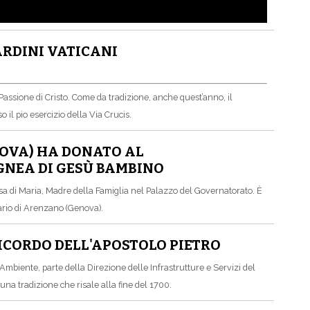
ARDINI VATICANI
 Passione di Cristo. Come da tradizione, anche quest’anno, il
 il pio esercizio della Via Crucis.
NOVA) HA DONATO AL
NEA DI GESÙ BAMBINO
a di Maria, Madre della Famiglia nel Palazzo del Governatorato. È
ario di Arenzano (Genova).
RICORDO DELL'APOSTOLO PIETRO
 Ambiente, parte della Direzione delle Infrastrutture e Servizi del
 una tradizione che risale alla fine del 1700.