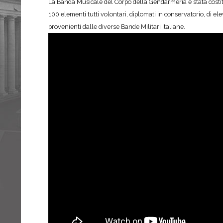
La Banda Musicale del Corpo della Gendarmeria è stata costitui
100 elementi tutti volontari, diplomati in conservatorio, di e
provenienti dalle diverse Bande Militari Italiane.