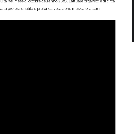
ta nel mese di ottobre dell’anno 2007. L’attuale organico è di circa
levata professionalità e profonda vocazione musicale, alcuni