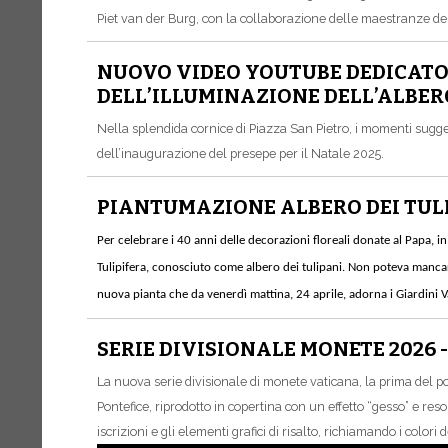
Piet van der Burg, con la collaborazione delle maestranze de
NUOVO VIDEO YOUTUBE DEDICATO
DELL’ILLUMINAZIONE DELL’ALBERO
Nella splendida cornice di Piazza San Pietro, i momenti sugges
dell’inaugurazione del presepe per il Natale 2025.
PIANTUMAZIONE ALBERO DEI TULI
Per celebrare i 40 anni delle decorazioni floreali donate al Papa, 
Tulipifera, conosciuto come albero dei tulipani. Non poteva mancare
nuova pianta che da venerdì mattina, 24 aprile, adorna i Giardini V
SERIE DIVISIONALE MONETE 2026 
La nuova serie divisionale di monete vaticana, la prima del po
Pontefice, riprodotto in copertina con un effetto “gesso” e res
iscrizioni e gli elementi grafici di risalto, richiamando i color