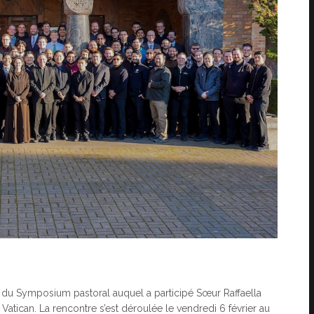
 du Symposium pastoral auquel a participé Sœur Raffaella
 Vatican. La rencontre s’est déroulée le vendredi 6 février au