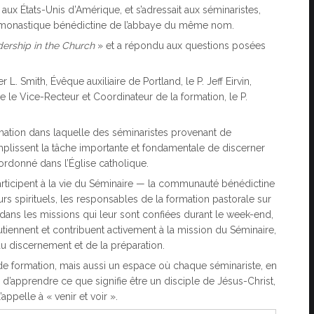
 aux États-Unis d’Amérique, et s’adressait aux séminaristes,
té monastique bénédictine de l’abbaye du même nom.
dership in the Church
» et a répondu aux questions posées
L. Smith, Évêque auxiliaire de Portland, le P. Jeff Eirvin,
 le Vice-Recteur et Coordinateur de la formation, le P.
tion dans laquelle des séminaristes provenant de
issent la tâche importante et fondamentale de discerner
ordonné dans l’Église catholique.
rticipent à la vie du Séminaire — la communauté bénédictine
urs spirituels, les responsables de la formation pastorale sur
s dans les missions qui leur sont confiées durant le week-end,
utiennent et contribuent activement à la mission du Séminaire,
u discernement et de la préparation.
de formation, mais aussi un espace où chaque séminariste, en
 d’apprendre ce que signifie être un disciple de Jésus-Christ,
pelle à « venir et voir ».