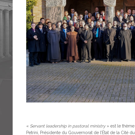
«
Servant leadership in pastoral ministry
» est le thème
Petrini, Présidente du Gouvernorat de l’État de la Cité du