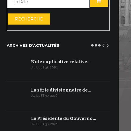
OUVRIR LE C
RECHERCHE
ARCHIVES D'ACTUALITÉS
Note explicative relative…
JUILLET 31, 2026
La série divisionnaire de…
JUILLET 30, 2026
La Présidente du Gouverno…
JUILLET 30, 2026