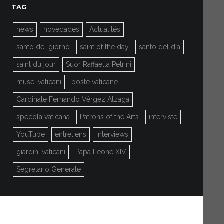
TAG
news
novedades
Actualités
santo del giorno
saint of the day
santo del día
saint du jour
Suor Raffaella Petrini
musei vaticani
poste vaticane
Cardinale Fernando Vérgez Alzaga
specola vaticana
Patrons of the Arts
interviste
YouTube
entretiens
interviews
giardini vaticani
Papa Leone XIV
Segretario Generale