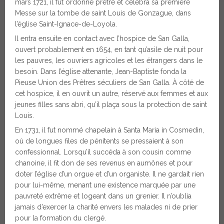
mars 1721, il fut ordonné prêtre et célébra sa première
Messe sur la tombe de saint Louis de Gonzague, dans
l’église Saint-Ignace-de-Loyola.
Il entra ensuite en contact avec l’hospice de San Galla,
ouvert probablement en 1654, en tant qu’asile de nuit pour
les pauvres, les ouvriers agricoles et les étrangers dans le
besoin. Dans l’église attenante, Jean-Baptiste fonda la
Pieuse Union des Prêtres séculiers de San Galla. À côté de
cet hospice, il en ouvrit un autre, réservé aux femmes et aux
jeunes filles sans abri, qu’il plaça sous la protection de saint
Louis.
En 1731, il fut nommé chapelain à Santa Maria in Cosmedin,
où de longues files de pénitents se pressaient à son
confessionnal. Lorsqu’il succéda à son cousin comme
chanoine, il fit don de ses revenus en aumônes et pour
doter l’église d’un orgue et d’un organiste. Il ne gardait rien
pour lui-même, menant une existence marquée par une
pauvreté extrême et logeant dans un grenier. Il n’oublia
jamais d’exercer la charité envers les malades ni de prier
pour la formation du clergé.