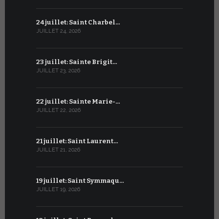
24 juillet: Saint Charbel…
23 juin : S
JUILLET 24, 2026
JUIN 23, 2026
23 juillet: Sainte Brigit…
22 juin : 
JUILLET 23, 2026
JUIN 22, 2026
22 juillet: Sainte Marie-…
21 juin : Sa
JUILLET 22, 2026
JUIN 21, 2026
21 juillet: Saint Laurent…
20 juin : S
JUILLET 21, 2026
JUIN 20, 2026
19 juillet: Saint Symmaqu…
19 juin : S
JUILLET 19, 2026
JUIN 19, 2026