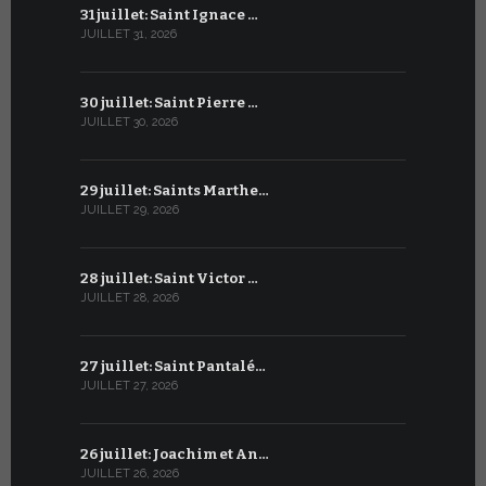
31 juillet: Saint Ignace …
30 juin: S
JUILLET 31, 2026
JUIN 30, 2026
30 juillet: Saint Pierre …
29 juin: Sa
JUILLET 30, 2026
JUIN 29, 2026
29 juillet: Saints Marthe…
28 juin : S
JUILLET 29, 2026
JUIN 28, 2026
28 juillet: Saint Victor …
27 juin : S
JUILLET 28, 2026
JUIN 27, 2026
27 juillet: Saint Pantalé…
26 juin : S
JUILLET 27, 2026
JUIN 26, 2026
26 juillet: Joachim et An…
25 juin : 
JUILLET 26, 2026
JUIN 25, 2026