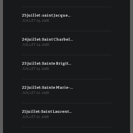
25 juillet : saint Jacque…
24 juin : N
JUILLET 25, 2026
JUIN 24, 2026
24 juillet: Saint Charbel…
23 juin : S
JUILLET 24, 2026
JUIN 23, 2026
23 juillet: Sainte Brigit…
22 juin : 
JUILLET 23, 2026
JUIN 22, 2026
22 juillet: Sainte Marie-…
21 juin : Sa
JUILLET 22, 2026
JUIN 21, 2026
21 juillet: Saint Laurent…
20 juin : S
JUILLET 21, 2026
JUIN 20, 2026