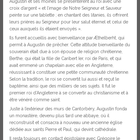
Augustin et ses moines se présentèrent au roi avec une
croix d’argent « et l’image de Notre Seigneur et Sauveur
peinte sur une tablette ; en chantant des litanies, ils offrirent
leurs prières au Seigneur pour leur salut éternel et celui de
ceux auxquels ils étaient envoyés ».
Ils furent accueillis avec bienveillance par Æthelberht, qui
permit à Augustin de prêcher. Cette attitude bienveillante du
souverain était due à son épouse de religion chrétienne,
Berthe, qui était la fille de Caribert Ier, roi de Paris, et qui
avait emmené un chapelain avec elle en Angleterre,
réussissant à constituer une petite communauté chrétienne.
Selon la tradition, le roi se convertit lui aussi et reçut le
baptême, ainsi que des milliers de ses sujets. Il fut le
premier roi d’Angleterre à se convertir au christianisme et à
être vénéré comme saint.
Juste à l’extérieur des murs de Cantorbéry, Augustin fonda
un monastère, devenu plus tard une abbaye, où il
reconstruisit et consacra à nouveau une ancienne église
dédiée aux saints Pierre et Paul, qui devint cathédrale.
Il resta toujours en contact épistolaire avec Grégoire le