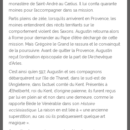
monastère de Saint-André au Cælius. Il lui confia quarante
moines pour l’accompagner dans sa mission.
Partis pleins de zèle, lorsqu’ils arrivèrent en Provence, les
moines entendirent des récits terrifiants sur le
comportement violent des Saxons. Augustin retourna alors
à Rome pour demander au Pape d’être déchargé de cette
mission. Mais Grégoire le Grand le rassura et le convainquit
de la poursuivre. Avant de quitter la Provence, Augustin
reçut l’ordination épiscopale de la part de l’Archevêque
d’Arles.
C’est ainsi qu’en 597, Augustin et ses compagnons
débarquèrent sur l’île de Thanet, dans le sud-est de
l’Angleterre, dans l’actuel comté du Kent. Présentés à
Æthelberht, roi du Kent, d’origine païenne, ils furent reçus
par lui en plein air et non dans une demeure, comme le
rapporte Bède le Vénérable dans son
Histoire
ecclésiastique
. La raison en est liée à « une ancienne
superstition, au cas où ils pratiqueraient quelque art
magique ».