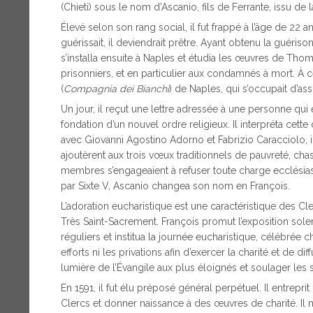
(Chieti) sous le nom d’Ascanio, fils de Ferrante, issu de l
Élevé selon son rang social, il fut frappé à l’âge de 22 an
guérissait, il deviendrait prêtre. Ayant obtenu la guérison
s’installa ensuite à Naples et étudia les œuvres de Thom
prisonniers, et en particulier aux condamnés à mort. À ce
(
Compagnia dei Bianchi
) de Naples, qui s’occupait d’as
Un jour, il reçut une lettre adressée à une personne qu
fondation d’un nouvel ordre religieux. Il interpréta ce
avec Giovanni Agostino Adorno et Fabrizio Caracciolo, i
ajoutèrent aux trois vœux traditionnels de pauvreté, ch
membres s’engageaient à refuser toute charge ecclésiasti
par Sixte V, Ascanio changea son nom en François.
L’adoration eucharistique est une caractéristique des Cl
Très Saint-Sacrement. François promut l’exposition sol
réguliers et institua la journée eucharistique, célébrée
efforts ni les privations afin d’exercer la charité et de d
lumière de l’Évangile aux plus éloignés et soulager les
En 1591, il fut élu préposé général perpétuel. Il entrepr
Clercs et donner naissance à des œuvres de charité. Il m