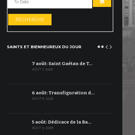
OUVRIR LE C
RECHERCHE
SAINTS ET BIENHEUREUX DU JOUR
7 août: Saint Gaétan de T…
AOÛT 7, 2026
6 août: Transfiguration d…
AOÛT 6, 2026
5 août: Dédicace de la Ba…
AOÛT 5, 2026