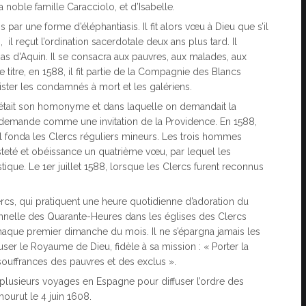
a noble famille Caracciolo, et d’Isabelle.
s par une forme d’éléphantiasis. Il fit alors vœu à Dieu que s’il
, il reçut l’ordination sacerdotale deux ans plus tard. Il
as d'Aquin. Il se consacra aux pauvres, aux malades, aux
 titre, en 1588, il fit partie de la Compagnie des Blancs
sister les condamnés à mort et les galériens.
i était son homonyme et dans laquelle on demandait la
tte demande comme une invitation de la Providence. En 1588,
l fonda les Clercs réguliers mineurs. Les trois hommes
asteté et obéissance un quatrième vœu, par lequel les
que. Le 1er juillet 1588, lorsque les Clercs furent reconnus
ercs, qui pratiquent une heure quotidienne d’adoration du
ennelle des Quarante-Heures dans les églises des Clercs
 chaque premier dimanche du mois. Il ne s’épargna jamais les
iffuser le Royaume de Dieu, fidèle à sa mission : « Porter la
 souffrances des pauvres et des exclus ».
it plusieurs voyages en Espagne pour diffuser l’ordre des
ourut le 4 juin 1608.