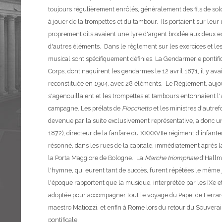
toujours régulièrement enrôlés, généralement des fils de so
à jouer de la trompettes et du tambour. Ils portaient sur leu
proprement dits avaient une lyre d'argent brodée aux deux ex
d'autres éléments. Dans le règlement sur les exercices et les
musical sont spécifiquement définies.
La Gendarmerie pontific
Corps, dont naquirent les gendarmes le 12 avril 1871, il y av
reconstituée en 1904, avec 28 éléments.
Le Règlement, aujou
s'agenouillaient et les trompettes et tambours entonnaient l'
campagne. Les prélats de
Fiocchetto
et les ministres d'autref
devenue par la suite exclusivement représentative, a donc un
1872), directeur de la fanfare du XXXXVIIe régiment d'infante
résonné, dans les rues de la capitale, immédiatement après la 
la Porta Maggiore de Bologne. La
Marche triomphale
d'Hallma
l'hymne, qui eurent tant de succès, furent répétées le même j
l'époque rapportent que la musique, interprétée par les IXe e
adoptée pour accompagner tout le voyage du Pape, de Ferrare 
maestro Matiozzi, et enfin à Rome lors du retour du Souverai
pontificale.