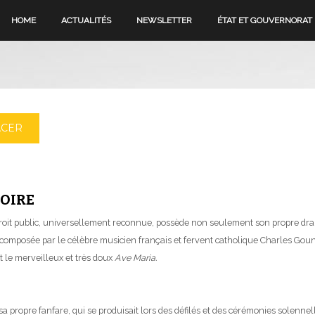
HOME
ACTUALITÉS
NEWSLETTER
ÉTAT ET GOUVERNORAT
ACER
TOIRE
 droit public, universellement reconnue, possède non seulement son propre drap
composée par le célèbre musicien français et fervent catholique Charles Gou
t le merveilleux et très doux
Ave Maria.
a propre fanfare, qui se produisait lors des défilés et des cérémonies solennell