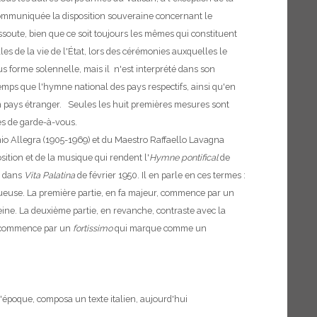
t communiquée la disposition souveraine concernant le
issoute, bien que ce soit toujours les mêmes qui constituent
s de la vie de l'État, lors des cérémonies auxquelles le
s forme solennelle, mais il n'est interprété dans son
temps que l'hymne national des pays respectifs, ainsi qu'en
 un pays étranger. Seules les huit premières mesures sont
es de garde-à-vous.
o Allegra (1905-1969) et du Maestro Raffaello Lavagna
sition et de la musique qui rendent l'
Hymne pontifical
de
, dans
Vita Palatina
de février 1950. Il en parle en ces termes :
tueuse. La première partie, en fa majeur, commence par un
reine. La deuxième partie, en revanche, contraste avec la
ie commence par un
fortissimo
qui marque comme un
l'époque, composa un texte italien, aujourd'hui