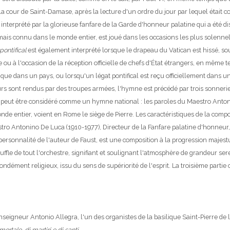
 la cour de Saint-Damase, après la lecture d'un ordre du jour par lequel étai
 interprété par la glorieuse fanfare de la Garde d'honneur palatine qui a été d
is connu dans le monde entier, est joué dans les occasions les plus solennelle
ontifical
est également interprété lorsque le drapeau du Vatican est hissé, sou
ou à l'occasion de la réception officielle de chefs d'État étrangers, en même 
lique dans un pays, ou lorsqu'un légat pontifical est reçu officiellement dans
rs sont rendus par des troupes armées, l'hymne est précédé par trois sonneri
peut être considéré comme un hymne national : les paroles du Maestro Antoni
nde entier, voient en Rome le siège de Pierre.
Les caractéristiques de la compo
tro Antonino De Luca (1910-1977), Directeur de la Fanfare palatine d'honneur
personnalité de l'auteur de Faust, est une composition à la progression majes
ouffle de tout l'orchestre, signifiant et soulignant l'atmosphère de grandeur se
ndément religieux, issu du sens de supériorité de l'esprit. La troisième part
eigneur Antonio Allegra, l'un des organistes de la basilique Saint-Pierre de 
rtale, di martiri e di santi
.