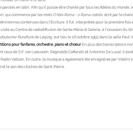
e paroles en latin. Afin qu'il puisse être chanté par tous les fidèles du mond
atin, qui commence par les mots
O felix Roma - o Roma nobilis
, écrit par le ch
étriniennes contenues dans l'Écriture. Il fut interprétée pour la première fois
a visite au Centre de radiodiffusion de Santa Maria di Galeria, à l'occasion du 
ldeutscher Rundfunk
de Leipzig, eut lieu le 16 octobre 1993 dans la salle Paul V
titions pour fanfares, orchestre, piano et chœur
En plus des transcriptions no
ont ceux de S.P. van Leeuwen, Reginaldo Caffarelli et Antonino De Luca), il exis
 Radio Vatican. En outre, la musique a également été enregistrée par Vitalini lu
t
et le son des cloches de Saint-Pierre.