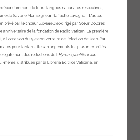
e, indépendamment de leurs langues nationales respectives,
anoine de Savone Monseigneur Raffaello Lavagna. L'auteur
 en privé par le chœur
Iubilate Deo
dirigé par Sœur Dolores
60e anniversaire de la fondation de Radio Vatican. La première
I, à l'occasion du 15e anniversaire de l'élection de Jean-Paul
rmales pour fanfares (les arrangements les plus interprétés
te également des réductions de l'
Hymne pontifical
pour
i-même, distribuée par la Libreria Editrice Vaticana, en