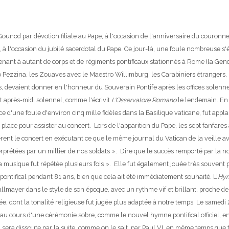
ounod par dévotion filiale au Pape, à l'occasion de l'anniversaire du couronne
, à l'occasion du jubilé sacerdotal du Pape. Ce jour-là, une foule nombreuse s'
rtenant à autant de corps et de régiments pontificaux stationnés à Rome (la Ge
o Pezzina, les Zouaves avec le Maestro Willimburg, les Carabiniers étrangers,
devaient donner en l'honneur du Souverain Pontife après les offices solennels
t après-midi solennel, comme l'écrivit
L'Osservatore Romano
le lendemain.
En 
 d'une foule d'environ cinq mille fidèles dans la Basilique vaticane, fut applau
place pour assister au concert. Lors de l'apparition du Pape, les sept fanfares
cèrent le concert en exécutant ce que le même journal du Vatican de la veill
rprétées par un millier de nos soldats ». Dire que le succès remporté par la
 musique fut répétée plusieurs fois ».
Elle fut également jouée très souvent p
pontifical pendant 81 ans, bien que cela ait été immédiatement souhaité.
L'
Hym
llmayer dans le style de son époque, avec un rythme vif et brillant, proche de l
e, dont la tonalité religieuse fut jugée plus adaptée à notre temps. Le samedi
is, au cours d'une cérémonie sobre, comme le nouvel hymne pontifical officie
 sera dissoute par la suite, comme on le sait, par Paul VI, en même temps que t