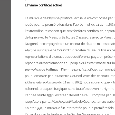
L'hymne pontifical actuel
La musique de l'hymne pontifical actuel a été composée par G
jouée pour la première fois dans l'après-midi du 11 avril 1869
l'extraordinaire concert que sept fanfares pontificales, appa
de ligne avec le Maestro Baffo, les Chasseurs avec le Maestr
Dragons), accompagnées d'un chœur de plus de mille soldats, 
Marche pontificale
de Gounod fut répétée plusieurs fois en ce
représentations diplomatiques des différents pays, en présence
répondre aux acclamations du peuple qui s'était massé sur la 
triomphale
de Hallmayr, l'hymne pontifical officiel, commen
pour l'occasion par le Maestro Gounod, avec des chœurs inte
L'Osservatore Romano
du 12 avril 1869 nous apprend que « la
solennel, presque liturgique, sans toutefois devenir l'Hymne 
l'année sainte 1950, est très différent de celui composé par Ha
jusqu'alors par la
Marche pontificale
de Gounod, jamais oublié
Sainte 1950, la musique fut interprétée pour la première fo
l'abandon, par la Fanfare de la Garde d'Honneur palatine (qui