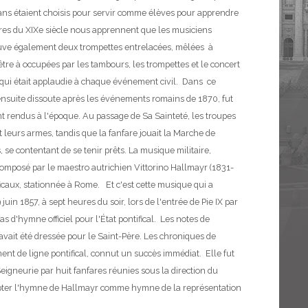
 ans étaient choisis pour servir comme élèves pour apprendre
vures du XIXe siècle nous apprennent que les musiciens
trouve également deux trompettes entrelacées, mêlées à
tre à occupées par les tambours, les trompettes et le concert
 qui était applaudie à chaque événement civil. Dans ce
, ensuite dissoute après les événements romains de 1870, fut
nt rendus à l'époque. Au passage de Sa Sainteté, les troupes
t leurs armes, tandis que la fanfare jouait la Marche de
, se contentant de se tenir prêts. La musique militaire,
 composé par le maestro autrichien Vittorino Hallmayr (1831-
ficaux, stationnée à Rome. Et c'est cette musique qui a
in 1857, à sept heures du soir, lors de l'entrée de Pie IX par
s d'hymne officiel pour l'État pontifical. Les notes de
 avait été dressée pour le Saint-Père. Les chroniques de
ent de ligne pontifical, connut un succès immédiat. Elle fut
igneurie par huit fanfares réunies sous la direction du
'adopter l'hymne de Hallmayr comme hymne de la représentation