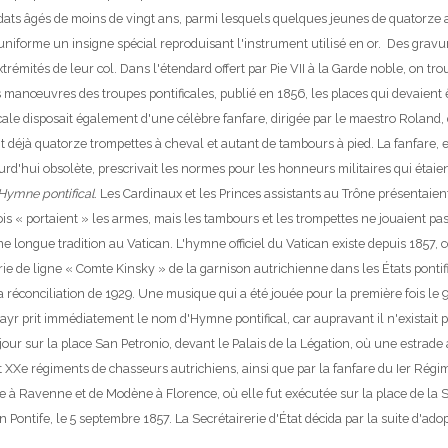
ldats âgés de moins de vingt ans, parmi lesquels quelques jeunes de quatorze
r uniforme un insigne spécial reproduisant l'instrument utilisé en or. Des gra
trémités de leur col. Dans l'étendard offert par Pie VII à la Garde noble, on 
 manœuvres des troupes pontificales, publié en 1856, les places qui devaient ê
ale disposait également d'une célèbre fanfare, dirigée par le maestro Roland,
ait déjà quatorze trompettes à cheval et autant de tambours à pied. La fanfare
rd'hui obsolète, prescrivait les normes pour les honneurs militaires qui étaie
Hymne pontifical
. Les Cardinaux et les Princes assistants au Trône présentaien
ois « portaient » les armes, mais les tambours et les trompettes ne jouaient pas
e longue tradition au Vatican.
L'hymne officiel du Vatican existe depuis 1857,
rie de ligne « Comte Kinsky » de la garnison autrichienne dans les États ponti
réconciliation de 1929. Une musique qui a été jouée pour la première fois le 9 ju
yr prit immédiatement le nom d'Hymne pontifical, car aupravant il n'existait pa
our sur la place San Petronio, devant le Palais de la Légation, où une estrade
t XXe régiments de chasseurs autrichiens, ainsi que par la fanfare du Ier Régim
à Ravenne et de Modène à Florence, où elle fut exécutée sur la place de la Se
n Pontife, le 5 septembre 1857. La Secrétairerie d'État décida par la suite d