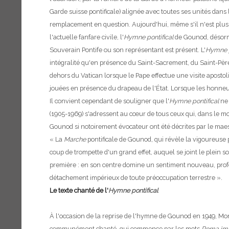
Garde suisse pontificale) alignée avec toutes ses unités dans
remplacement en question.
Aujourd'hui, même s'il n'est plus
l'actuelle fanfare civile, l'
Hymne pontifical
de Gounod, désorma
Souverain Pontife ou son représentant est présent.
L'
Hymne p
intégralité qu'en présence du Saint-Sacrement, du Saint-Père 
dehors du Vatican lorsque le Pape effectue une visite aposto
jouées en présence du drapeau de l'État. Lorsque les honneu
Il convient cependant de souligner que l'
Hymne pontifical
ne 
(1905-1969) s'adressent au cœur de tous ceux qui, dans le mo
Gounod si notoirement évocateur ont été décrites par le maes
« La
Marche
pontificale de Gounod, qui révèle la vigoureuse 
coup de trompette d'un grand effet, auquel se joint le plein s
première : en son centre domine un sentiment nouveau, profo
détachement impérieux de toute préoccupation terrestre ».
Le texte chanté de l'
Hymne pontifical
À l'occasion de la reprise de l'hymne de Gounod en 1949, Mons
communément chanté, qui commence par les mots
Roma immo