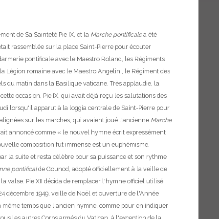
ment de Sa Sainteté Pie IX, et la
Marche pontificale
a été
était rassemblée sur la place Saint-Pierre pour écouter
ndarmerie pontificale avec le Maestro Roland, les Régiments
 la Légion romaine avec le Maestro Angelini, le Régiment des
 du matin dans la Basilique vaticane. Très applaudie, la
cette occasion, Pie IX, qui avait déjà reçu les salutations des
di lorsqu'il apparut à la loggia centrale de Saint-Pierre pour
 alignées sur les marches, qui avaient joué l'ancienne
Marche
e avait annoncé comme « le nouvel hymne écrit expressément
 nouvelle composition fut immense est un euphémisme.
ar la suite et resta célèbre pour sa puissance et son rythme
ne pontifical
de Gounod, adopté officiellement à la veille de
a valse. Pie XII décida de remplacer l'hymne officiel utilisé
 24 décembre 1949, veille de Noël et ouverture de l'Année
l, en même temps que l'ancien hymne, comme pour en indiquer
ous les autres Corps armés du Vatican, à l'exception de la