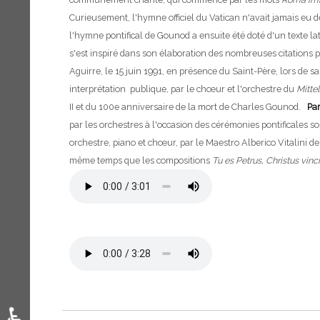
Curieusement, l'hymne officiel du Vatican n'avait jamais eu d
l'hymne pontifical de Gounod a ensuite été doté d'un texte l
s'est inspiré dans son élaboration des nombreuses citations p
Aguirre, le 15 juin 1991, en présence du Saint-Père, lors de s
interprétation publique, par le chœur et l'orchestre du
Mitte
II et du 100e anniversaire de la mort de Charles Gounod.
Par
par les orchestres à l'occasion des cérémonies pontificales s
orchestre, piano et chœur, par le Maestro Alberico Vitalini de
même temps que les compositions
Tu es Petrus, Christus vinci
♿