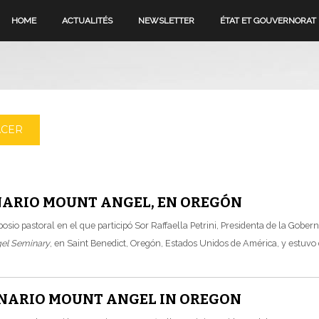
HOME
ACTUALITÉS
NEWSLETTER
ÉTAT ET GOUVERNORAT
ACER
INARIO MOUNT ANGEL, EN OREGÓN
osio pastoral en el que participó Sor Raffaella Petrini, Presidenta de la Gober
el Seminary
, en Saint Benedict, Oregón, Estados Unidos de América, y estuvo d
MINARIO MOUNT ANGEL IN OREGON