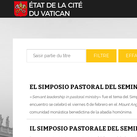
Sélectionnez votre langue
Saisir partie du titre
FILTRE
EFF
EL SIMPOSIO PASTORAL DEL SEM
«
Servant leadership in pastoral ministry
» fue el tema del Simp
encuentro se celebró el viernes 6 de febrero en el
Mount Ang
comunidad monástica benedictina de la abadía homónima.
IL SIMPOSIO PASTORALE DEL SE