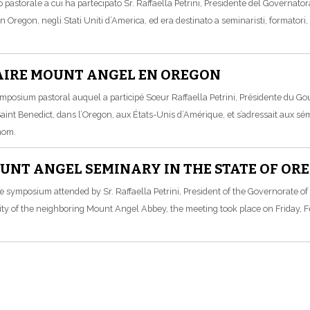
o pastorale a cui ha partecipato Sr. Raffaella Petrini, Presidente del Governatorat
 in Oregon, negli Stati Uniti d’America, ed era destinato a seminaristi, formato
AIRE MOUNT ANGEL EN OREGON
mposium pastoral auquel a participé Sœur Raffaella Petrini, Présidente du Gouve
Saint Benedict, dans l’Oregon, aux États-Unis d’Amérique, et s’adressait aux sém
nom.
NT ANGEL SEMINARY IN THE STATE OF ORE
e symposium attended by Sr. Raffaella Petrini, President of the Governorate of 
y of the neighboring Mount Angel Abbey, the meeting took place on Friday, F