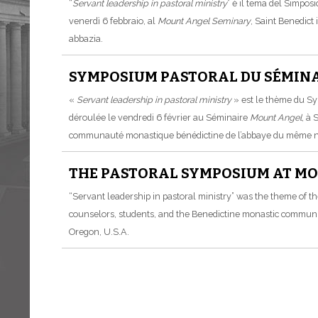
“
Servant leadership in pastoral ministry
” è il tema del Simposi
venerdì 6 febbraio, al
Mount Angel Seminary
, Saint Benedict
abbazia.
SYMPOSIUM PASTORAL DU SÉMIN
«
Servant leadership in pastoral ministry
» est le thème du Sy
déroulée le vendredi 6 février au Séminaire
Mount Angel
, à 
communauté monastique bénédictine de l’abbaye du même 
THE PASTORAL SYMPOSIUM AT MOU
“Servant leadership in pastoral ministry” was the theme of th
counselors, students, and the Benedictine monastic communit
Oregon, U.S.A.