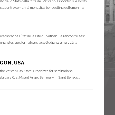
o dello Stato della Città del Vaticano. L’incontro si è svolto,
ri, studenti e comunità monastica benedettina dell’omonima
rnorat de l’État de la Cité du Vatican. La rencontre s’est
inaristes, aux formateurs, aux étudiants ainsi qu’à la
GON, USA
the Vatican City State. Organized for seminarians,
ebruary 6, at Mount Angel Seminary in Saint Benedict,