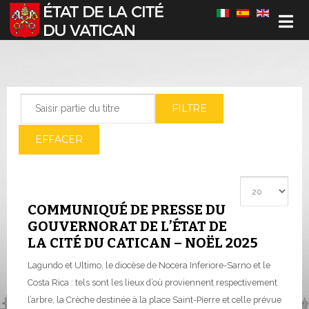
Sélectionnez votre langue
Saisir partie du titre
FILTRE
EFFACER
Afficher #
COMMUNIQUÉ DE PRESSE DU
GOUVERNORAT DE L’ÉTAT DE
LA CITÉ DU CATICAN – NOËL 2025
Lagundo et Ultimo, le diocèse de Nocera Inferiore-Sarno et le
Costa Rica : tels sont les lieux d’où proviennent respectivement
l’arbre, la Crèche destinée à la place Saint-Pierre et celle prévue