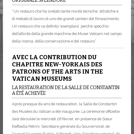
ORIGINALE SPLENDORE
“Un restauro che ha svelato tante novità tecniche, stilistiche e
di metodo di lavoro di uno dei grandi cantieri del Rinascimento.
Un restauro che va definito ‘esemplare’, perché specchio
dell’attività della grande macchina dei Musei Vaticani nel campo
della ricerca, della conservazione e del restauro”.
AVEC LA CONTRIBUTION DU
CHAPITRE NEW-YORKAIS DES
PATRONS OF THE ARTS IN THE
VATICAN MUSEUMS
LA RESTAURATION DE LA SALLE DE CONSTANTIN
A ÉTÉ ACHEVÉE
Après presque dix ans de restauration, la Salle de Constantin
des Musées du Vatican a été inaugurée. La cérémonie officielle
s’est déroulée le mercredi 26 février, en présence de Sœur
Raffaella Petrini, Secrétaire générale du Gouvernorat, de
l’avocat Giuseppe Puglisi-Alibrandi, Vice-Secrétaire général, de