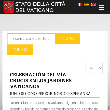
Seleziona la tua lingua
Inserisci parte del titolo
FILTRO
PULISCI
Visualizza #
CELEBRACIÓN DEL VÍA
CRUCIS EN LOS JARDINES
VATICANOS
JUNTOS COMO PEREGRINOS DE ESPERANZA
Recorrer juntos los Jardines Vaticanos, siguiendo la Cruz, para
recordar y revivir los momentos más dolorosos de la Pasión de