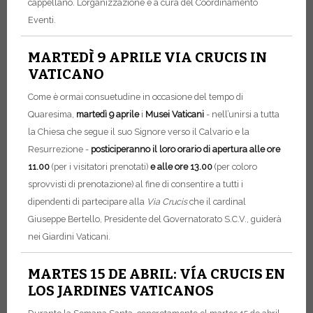
cappellano. L’organizzazione è a cura del Coordinamento
Eventi.
MARTEDÌ 9 APRILE VIA CRUCIS IN
VATICANO
Come è ormai consuetudine in occasione del tempo di
Quaresima,
martedì 9 aprile
i
Musei Vaticani
- nell’unirsi a tutta
la Chiesa che segue il suo Signore verso il Calvario e la
Resurrezione -
posticiperanno il loro orario di apertura alle ore
11.00
(per i visitatori prenotati)
e alle ore 13.00
(per coloro
sprovvisti di prenotazione) al fine di consentire a tutti i
dipendenti di partecipare alla
Via Crucis
che il cardinal
Giuseppe Bertello, Presidente del Governatorato S.C.V., guiderà
nei Giardini Vaticani.
MARTES 15 DE ABRIL: VÍA CRUCIS EN
LOS JARDINES VATICANOS