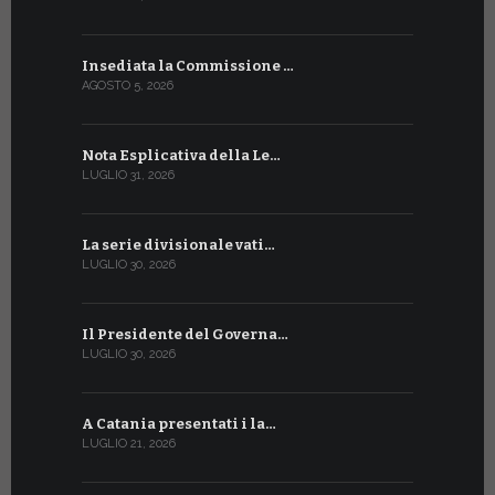
Insediata la Commissione …
La Farmaci
AGOSTO 5, 2026
LUGLIO 17, 20
Nota Esplicativa della Le…
Siglato ac
LUGLIO 31, 2026
LUGLIO 13, 20
La serie divisionale vati…
A Ginevra 
LUGLIO 30, 2026
LUGLIO 13, 20
Il Presidente del Governa…
Tre emiss
LUGLIO 30, 2026
LUGLIO 10, 20
A Catania presentati i la…
A Ginevra 
LUGLIO 21, 2026
LUGLIO 9, 202