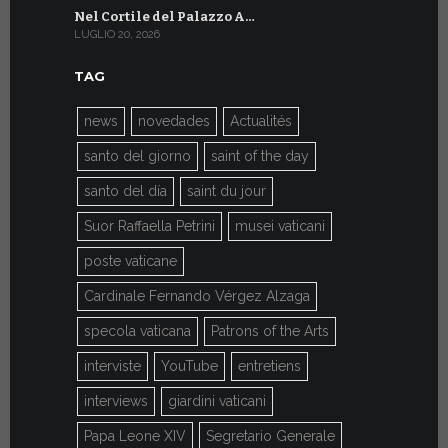
Nel Cortile del Palazzo A…
A Ginevra
LUGLIO 20, 2026
LUGLIO 9, 202
TAG
news
novedades
Actualités
santo del giorno
saint of the day
santo del día
saint du jour
Suor Raffaella Petrini
musei vaticani
poste vaticane
Cardinale Fernando Vérgez Alzaga
specola vaticana
Patrons of the Arts
interviste
YouTube
entretiens
interviews
giardini vaticani
Papa Leone XIV
Segretario Generale