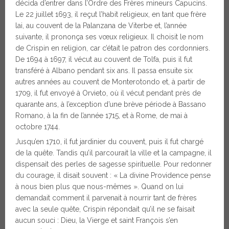
décida d’entrer dans l’Ordre des Frères mineurs Capucins.
Le 22 juillet 1693, il reçut l’habit religieux, en tant que frère
lai, au couvent de la Palanzana de Viterbe et, l’année
suivante, il prononça ses vœux religieux. Il choisit le nom
de Crispin en religion, car c’était le patron des cordonniers.
De 1694 à 1697, il vécut au couvent de Tolfa, puis il fut
transféré à Albano pendant six ans. Il passa ensuite six
autres années au couvent de Monterotondo et, à partir de
1709, il fut envoyé à Orvieto, où il vécut pendant près de
quarante ans, à l’exception d’une brève période à Bassano
Romano, à la fin de l’année 1715, et à Rome, de mai à
octobre 1744.
Jusqu’en 1710, il fut jardinier du couvent, puis il fut chargé
de la quête. Tandis qu’il parcourait la ville et la campagne, il
dispensait des perles de sagesse spirituelle. Pour redonner
du courage, il disait souvent : « La divine Providence pense
à nous bien plus que nous-mêmes ». Quand on lui
demandait comment il parvenait à nourrir tant de frères
avec la seule quête, Crispin répondait qu’il ne se faisait
aucun souci : Dieu, la Vierge et saint François s’en