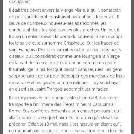
occupaient.
Il était très dévot envers la Vierge Marie, à qui il consacrait
de petits autels qu’il construisait partout où il le pouvait. Il
sauva de nombreux nouveau-nés abandonnés, les
conduisant dans les hôpitaux les plus proches. Un jour, il
trouva un enfant devant la porte du couvent ; il s’en occupa
toute sa vie et le surnomma Crispinello. Sur les traces de
saint François d’Assise, il aimait écouter le chant des petits
oiseaux, qu’il considérait comme une louange à la Vierge
de la part de la création. Il était connu comme un grand
thaumaturge ; ainsi, lorsqu’il passait dans les rues, les gens
s’approchaient de lui pour découper des morceaux de tissu
de sa bure et les garder comme reliques. Il s’y soustrayait
en disant seul saint François accomplit les miracles.
Il ne fut jamais en très bonne santé et, en 1748, il dut être
transporté à l’infirmerie des Frères mineurs Capucins à
Rome. Ses confrères présents à son chevet pensaient qu’il
allait mourir, si bien que l’infirmier l’informa qu’il devait se
préparer. C’était le 18 mai, mais il les rassura en disant qu’il
ne mourrait pas ce jour-là, pour « ne pas troubler la fête de