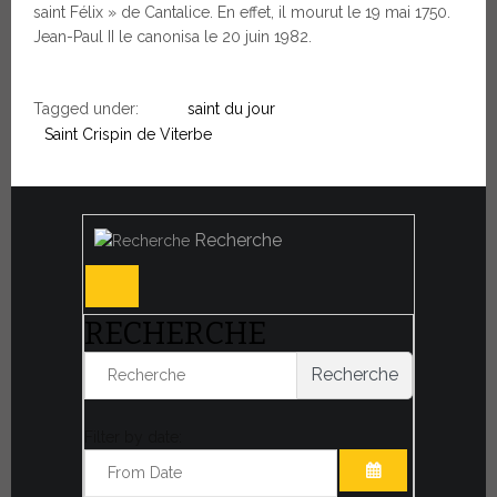
saint Félix » de Cantalice. En effet, il mourut le 19 mai 1750.
Jean-Paul II le canonisa le 20 juin 1982.
Tagged under:
saint du jour
Saint Crispin de Viterbe
Recherche
RECHERCHE
Recherche
Filter by date: