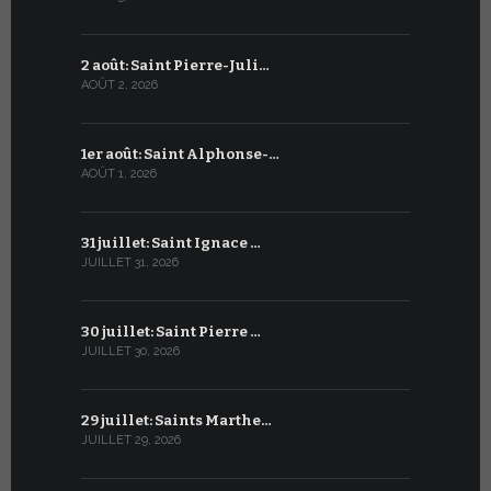
2 août: Saint Pierre-Juli…
2 juillet :
AOÛT 2, 2026
JUILLET 2, 20
1er août: Saint Alphonse-…
1er juillet
AOÛT 1, 2026
JUILLET 1, 20
31 juillet: Saint Ignace …
30 juin: S
JUILLET 31, 2026
JUIN 30, 2026
30 juillet: Saint Pierre …
29 juin: Sa
JUILLET 30, 2026
JUIN 29, 2026
29 juillet: Saints Marthe…
28 juin : S
JUILLET 29, 2026
JUIN 28, 2026