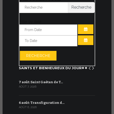
Recherche
Filter by date:
OUVRIR LE CA
OUVRIR LE CA
RECHERCHE
SAINTS ET BIENHEUREUX DU JOUR
7 août: Saint Gaétan de T…
7 juillet :
AOÛT 7, 2026
JUILLET 7, 20
6 août: Transfiguration d…
6 juillet :
AOÛT 6, 2026
JUILLET 6, 20