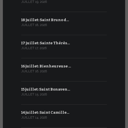
JUILLET 19, 2026
JUIN 19, 2026
18 juillet: Saint Bruno d…
18 juin : S
JUILLET 18, 2026
JUIN 18, 2026
17 juillet: Sainte Thérès…
17 juin : S
JUILLET 17, 2026
JUIN 17, 2026
16 juillet: Bienheureuse …
16 juin : Cy
JUILLET 16, 2026
JUIN 16, 2026
15 juillet: Saint Bonaven…
15 juin : S
JUILLET 15, 2026
JUIN 15, 2026
14 juillet: Saint Camille…
14 juin : Sa
JUILLET 14, 2026
JUIN 14, 2026