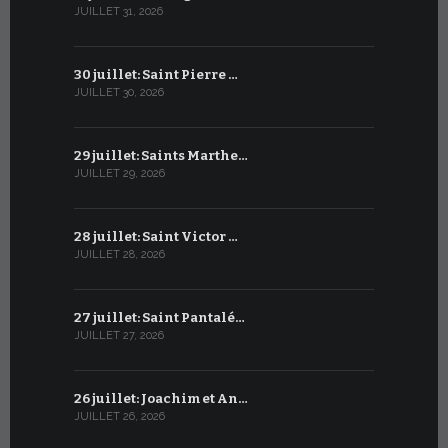
JUILLET 31, 2026
JUIN 30, 2026
30 juillet: Saint Pierre …
29 juin: Sa
JUILLET 30, 2026
JUIN 29, 2026
29 juillet: Saints Marthe…
28 juin : S
JUILLET 29, 2026
JUIN 28, 2026
28 juillet: Saint Victor …
27 juin : S
JUILLET 28, 2026
JUIN 27, 2026
27 juillet: Saint Pantalé…
26 juin : S
JUILLET 27, 2026
JUIN 26, 2026
26 juillet: Joachim et An…
25 juin : 
JUILLET 26, 2026
JUIN 25, 2026