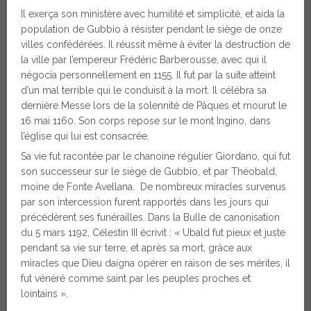
Il exerça son ministère avec humilité et simplicité, et aida la
population de Gubbio à résister pendant le siège de onze
villes confédérées. Il réussit même à éviter la destruction de
la ville par l’empereur Frédéric Barberousse, avec qui il
négocia personnellement en 1155. Il fut par la suite atteint
d’un mal terrible qui le conduisit à la mort. Il célébra sa
dernière Messe lors de la solennité de Pâques et mourut le
16 mai 1160. Son corps repose sur le mont Ingino, dans
l’église qui lui est consacrée.
Sa vie fut racontée par le chanoine régulier Giordano, qui fut
son successeur sur le siège de Gubbio, et par Théobald,
moine de Fonte Avellana. De nombreux miracles survenus
par son intercession furent rapportés dans les jours qui
précédèrent ses funérailles. Dans la Bulle de canonisation
du 5 mars 1192, Célestin III écrivit : « Ubald fut pieux et juste
pendant sa vie sur terre, et après sa mort, grâce aux
miracles que Dieu daigna opérer en raison de ses mérites, il
fut vénéré comme saint par les peuples proches et
lointains ».