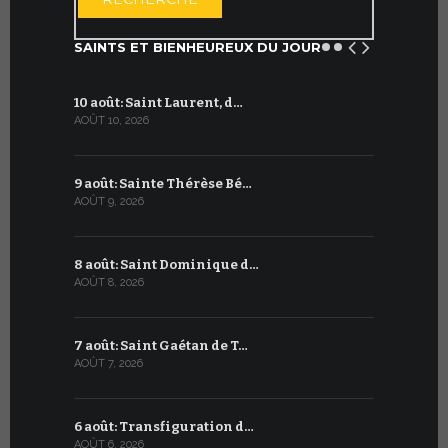
SAINTS ET BIENHEUREUX DU JOUR
10 août: Saint Laurent, d…
10 juillet:
AOÛT 10, 2026
JUILLET 10, 2
9 août: Sainte Thérèse Bé…
9 juillet: 
AOÛT 9, 2026
JUILLET 9, 20
8 août: Saint Dominique d…
8 juillet 
AOÛT 8, 2026
JUILLET 8, 20
7 août: Saint Gaétan de T…
7 juillet :
AOÛT 7, 2026
JUILLET 7, 20
6 août: Transfiguration d…
6 juillet :
AOÛT 6, 2026
JUILLET 6, 20