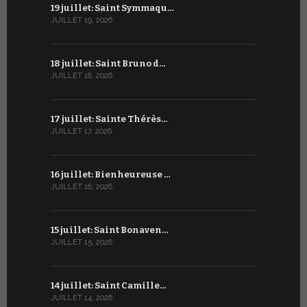
19 juillet: Saint Symmaqu…
19 juin : S
JUILLET 19, 2026
JUIN 19, 2026
18 juillet: Saint Bruno d…
18 juin : S
JUILLET 18, 2026
JUIN 18, 2026
17 juillet: Sainte Thérès…
17 juin : S
JUILLET 17, 2026
JUIN 17, 2026
16 juillet: Bienheureuse …
16 juin : Cy
JUILLET 16, 2026
JUIN 16, 2026
15 juillet: Saint Bonaven…
15 juin : S
JUILLET 15, 2026
JUIN 15, 2026
14 juillet: Saint Camille…
14 juin : Sa
JUILLET 14, 2026
JUIN 14, 2026