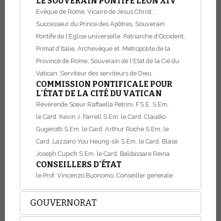
LE SOUVERAIN PONTIFE LÉON XIV
Evêque de Rome, Vicaire de Jésus Christ ;
Successeur du Prince des Apôtres, Souverain
Pontife de l'Eglise universelle, Patriarche d'Occident,
Primat d’Italie, Archevêque et Métropolite de la
Province de Rome, Souverain de l'Etat de la Cié du
Vatican, Serviteur des serviteurs de Dieu.
COMMISSION PONTIFICALE POUR
L'ÉTAT DE LA CITÉ DU VATICAN
Révérende Sœur Raffaella Petrini, F.S.E.
S.Em.
le Card. Kevin J. Farrell
S.Em. le Card. Claudio
Gugerotti
S.Em. le Card. Arthur Roche
S.Em. le
Card. Lazzaro You Heung-sik
S.Em. le Card. Blase
Joseph Cupich
S.Em. le Card. Baldassare Reina
CONSEILLERS D'ÉTAT
le Prof. Vincenzo Buonomo, Conseiller generale
GOUVERNORAT