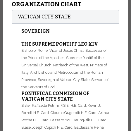
ORGANIZATION CHART
VATICAN CITY STATE
SOVEREIGN
THE SUPREME PONTIFF LEO XIV
Bishop of Rome, Vicar of Jesus Christ; Successor of
the Prince of the Apostles, Supreme Pontiff of the
Universal Church, Patriarch of the West, Primate of
Italy, Archbishop and Metropolitan of the Roman
Province, Sovereign of Vatican City State, Servant of
the Servants of God.
PONTIFICAL COMMISION OF
VATICAN CITY STATE
Sister Raffaella Petrini, F.S.E.
H.E. Card. Kevin J.
Farrell
H.E. Card. Claudio Gugerotti
H.E. Card. Arthur
Roche
H.E. Card. Lazzaro You Heung-sik
H.E. Card.
Blase Joseph Cupich
H.E. Card. Baldassare Reina