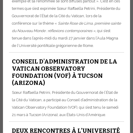
exemple et sa renommée se sont diffusés partout ». C’est en ces
termes que s’est exprimée Sœur Raffaella Petrini, Présidente du
Gouvernorat de l’État de la Cité du Vatican, lors de la
conférence sur le thème «
Sainte Rose de Lima, première sainte
du Nouveau Monde : réflexions contemporaines
»
, qui s’est
tenue dans l’après-midi du mardi 27 janvier dans l’Aula Magna
de l’Université pontificale grégorienne de Rome.
CONSEIL D'ADMINISTRATION DE LA
VATICAN OBSERVATORY
FOUNDATION (VOF) À TUCSON
(ARIZONA)
Sœur Raffaella Petrini, Présidente du Gouvernorat de l’État de
la Cité du Vatican, a participé au Conseil d’administration de la
Vatican Observatory Foundation (VOF), qui s’est tenu le samedi
21 mars à Tucson (Arizona), aux États-Unis d’Amérique.
DEUX RENCONTRES À L’UNIVERSITÉ