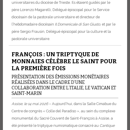
universitaires du diocèse de Trieste. Ils étaient guidés par le
père Lorenzo Magarelli, Délégué épiscopal pour le Service
diocésain de la pastorale universitaire et directeur de
l’hebdomadaire diocésain
Il Domenicale di San Giusto
, et par le
père Sergio Frausin, Délégué épiscopal pour la culture et la
pastorale universitaire.
FRANÇOIS : UN TRIPTYQUE DE
MONNAIES CÉLÈBRE LE SAINT POUR
LA PREMIÈRE FOIS
PRÉSENTATION DES ÉMISSIONS MONÉTAIRES
RÉALISÉES DANS LE CADRE D’UNE
COLLABORATION ENTRE L’ITALIE, LE VATICAN ET
SAINT-MARIN
Assise, le 14 mai 2026
– Aujourd’hui, dans la Salle Cimabue du
Centre de congrès « Colle del Paradiso », au sein du complexe
monumental du Sacré Couvent de Saint-François à Assise, a
été présenté le triptyque numismatique consacré au
Cantique