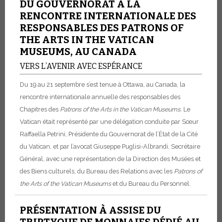
DU GOUVERNORAT À LA
RENCONTRE INTERNATIONALE DES
RESPONSABLES DES PATRONS OF
THE ARTS IN THE VATICAN
MUSEUMS, AU CANADA
VERS L’AVENIR AVEC ESPÉRANCE
Du 19 au 21 septembre s’est tenue à Ottawa, au Canada, la
rencontre internationale annuelle des responsables des
Chapitres des
Patrons of the Arts in the Vatican Museums
. Le
Vatican était représenté par une délégation conduite par Sœur
Raffaella Petrini, Présidente du Gouvernorat de l’État de la Cité
du Vatican, et par l’avocat Giuseppe Puglisi-Albrandi, Secrétaire
Général, avec une représentation de la Direction des Musées et
des Biens culturels, du Bureau des Relations avec les
Patrons of
the Arts of the Vatican Museums
et du Bureau du Personnel.
PRÉSENTATION À ASSISE DU
TRIPTYQUE DE MONNAIES DÉDIÉ AU