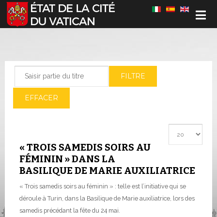
Sélectionnez votre langue
Saisir partie du titre
FILTRE
EFFACER
Afficher #
« TROIS SAMEDIS SOIRS AU
FÉMININ » DANS LA
BASILIQUE DE MARIE AUXILIATRICE
« Trois samedis soirs au féminin » : telle est l’initiative qui se
déroule à Turin, dans la Basilique de Marie auxiliatrice, lors des
samedis précédant la fête du 24 mai.