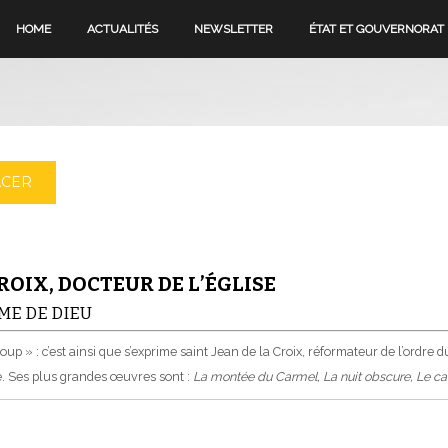
HOME
ACTUALITÉS
NEWSLETTER
ÉTAT ET GOUVERNORAT
ACER
CROIX, DOCTEUR DE L’ÉGLISE
ME DE DIEU
p » : c’est ainsi que s’exprime saint Jean de la Croix, réformateur de l’ordre 
le. Ses plus grandes œuvres sont :
La montée du Carmel, La nuit obscure, Le ca