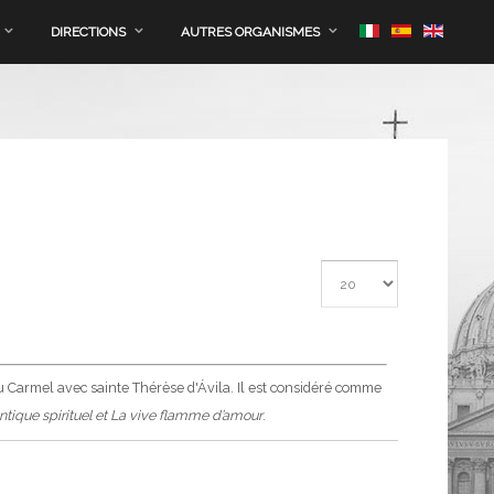
DIRECTIONS
AUTRES ORGANISMES
Afficher #
du Carmel avec sainte Thérèse d'Ávila. Il est considéré comme
ntique spirituel et La vive flamme d’amour
.