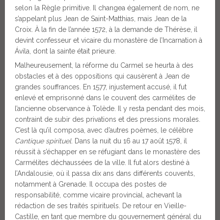
selon la Règle primitive. Il changea également de nom, ne
s’appelant plus Jean de Saint-Matthias, mais Jean de la
Croix. À la fin de l’année 1572, à la demande de Thérèse, il
devint confesseur et vicaire du monastère de l’Incarnation à
Ávila, dont la sainte était prieure.
Malheureusement, la réforme du Carmel se heurta à des
obstacles et à des oppositions qui causèrent à Jean de
grandes souffrances. En 1577, injustement accusé, il fut
enlevé et emprisonné dans le couvent des carmélites de
l’ancienne observance à Tolède. Il y resta pendant des mois,
contraint de subir des privations et des pressions morales.
C’est là qu’il composa, avec d’autres poèmes, le célèbre
Cantique spirituel
. Dans la nuit du 16 au 17 août 1578, il
réussit à s’échapper en se réfugiant dans le monastère des
Carmélites déchaussées de la ville. Il fut alors destiné à
l’Andalousie, où il passa dix ans dans différents couvents,
notamment à Grenade. Il occupa des postes de
responsabilité, comme vicaire provincial, achevant la
rédaction de ses traités spirituels. De retour en Vieille-
Castille, en tant que membre du gouvernement général du