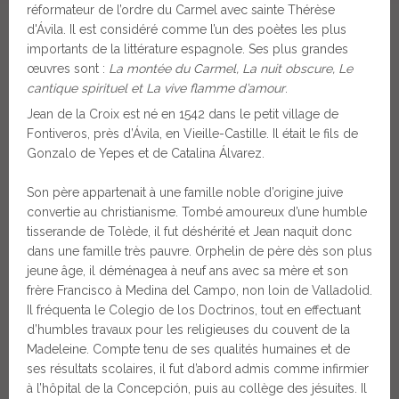
réformateur de l’ordre du Carmel avec sainte Thérèse
d'Ávila. Il est considéré comme l’un des poètes les plus
importants de la littérature espagnole. Ses plus grandes
œuvres sont :
La montée du Carmel, La nuit obscure, Le
cantique spirituel et La vive flamme d’amour
.
Jean de la Croix est né en 1542 dans le petit village de
Fontiveros, près d’Ávila, en Vieille-Castille. Il était le fils de
Gonzalo de Yepes et de Catalina Álvarez.
Son père appartenait à une famille noble d’origine juive
convertie au christianisme. Tombé amoureux d’une humble
tisserande de Tolède, il fut déshérité et Jean naquit donc
dans une famille très pauvre. Orphelin de père dès son plus
jeune âge, il déménagea à neuf ans avec sa mère et son
frère Francisco à Medina del Campo, non loin de Valladolid.
Il fréquenta le Colegio de los Doctrinos, tout en effectuant
d’humbles travaux pour les religieuses du couvent de la
Madeleine. Compte tenu de ses qualités humaines et de
ses résultats scolaires, il fut d’abord admis comme infirmier
à l’hôpital de la Concepción, puis au collège des jésuites. Il