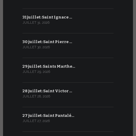
31 juillet: Saint Ignace …
30 juin: S
JUILLET 31, 2026
JUIN 30, 2026
30 juillet: Saint Pierre …
29 juin: Sa
JUILLET 30, 2026
JUIN 29, 2026
29 juillet: Saints Marthe…
28 juin : S
JUILLET 29, 2026
JUIN 28, 2026
28 juillet: Saint Victor …
27 juin : S
JUILLET 28, 2026
JUIN 27, 2026
27 juillet: Saint Pantalé…
26 juin : S
JUILLET 27, 2026
JUIN 26, 2026