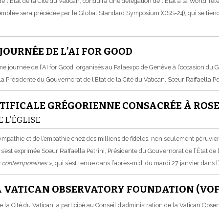
e l'État de la Cité du Vatican, conduira une délégation de l'État à la World
semblée sera précédée par le Global Standard Symposium (GSS-24), qui se tien
JOURNÉE DE L’AI FOR GOOD
 journée de l’AI for Good, organisés au Palaexpo de Genève à l’occasion du Go
Présidente du Gouvernorat de l’État de la Cité du Vatican, Sœur Raffaella Pet
TIFICALE GRÉGORIENNE CONSACRÉE À ROSE
E L’ÉGLISE
a sympathie et de l’empathie chez des millions de fidèles, non seulement péruv
s’est exprimée Sœur Raffaella Petrini, Présidente du Gouvernorat de l’État de 
ns contemporaines
»
, qui s’est tenue dans l’après-midi du mardi 27 janvier dans
A VATICAN OBSERVATORY FOUNDATION (VOF
 la Cité du Vatican, a participé au Conseil d’administration de la Vatican Obse