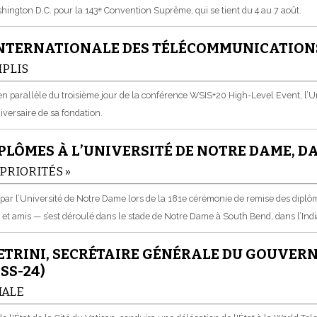
ington D.C. pour la 143ᵉ Convention Suprême, qui se tient du 4 au 7 août.
INTERNATIONALE DES TÉLÉCOMMUNICATIONS
PLIS
en parallèle du troisième jour de la conférence WSIS+20 High-Level Event, l’
versaire de sa fondation.
IPLÔMES À L’UNIVERSITÉ DE NOTRE DAME, D
 PRIORITÉS »
 par l’Université de Notre Dame lors de la 181e cérémonie de remise des diplô
 et amis — s’est déroulé dans le stade de Notre Dame à South Bend, dans l’Ind
ETRINI, SECRÉTAIRE GÉNÉRALE DU GOUVER
SS-24)
IALE