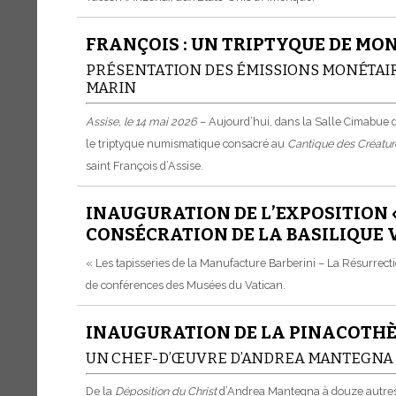
FRANÇOIS : UN TRIPTYQUE DE MON
PRÉSENTATION DES ÉMISSIONS MONÉTAIRES
MARIN
Assise, le 14 mai 2026
– Aujourd’hui, dans la Salle Cimabue 
le triptyque numismatique consacré au
Cantique des Créatur
saint François d’Assise.
INAUGURATION DE L’EXPOSITION «
CONSÉCRATION DE LA BASILIQUE 
« Les tapisseries de la Manufacture Barberini – La Résurrectio
de conférences des Musées du Vatican.
INAUGURATION DE LA PINACOTHÈ
UN CHEF-D’ŒUVRE D’ANDREA MANTEGNA
De la
Déposition du Christ
d’Andrea Mantegna à douze autres œu