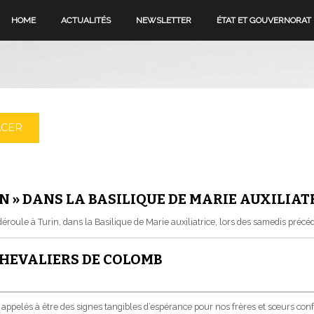
HOME
ACTUALITÉS
NEWSLETTER
ÉTAT ET GOUVERNORAT
ACER
IN » DANS LA BASILIQUE DE MARIE AUXILIAT
se déroule à Turin, dans la Basilique de Marie auxiliatrice, lors des samedis précé
CHEVALIERS DE COLOMB
elés à être des signes tangibles d’espérance pour nos frères et sœurs confronté