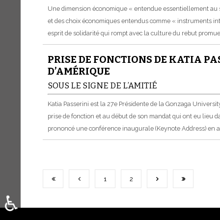
Une dimension économique « entendue essentiellement au servi
et des choix économiques entendus comme « instruments intégr
esprit de solidarité qui rompt avec la culture du rebut promu
PRISE DE FONCTIONS DE KATIA PA
D’AMÉRIQUE
SOUS LE SIGNE DE L’AMITIÉ
Katia Passerini est la 27e Présidente de la Gonzaga Universit
prise de fonction et au début de son mandat qui ont eu lieu 
prononcé une conférence inaugurale (Keynote Address) en an
1
2
♿
Sélectionnez votre langue