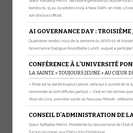
Sœur Raffaella Petrini, Secrétaire générale du Gouvernorat d
tiendra du 15 au 24 octobre 2024, à New Delhi, en Inde. L'As
son discours officiel.
AI GOVERNANCE DAY : TROISIÈME 
Quatrième rendez-vous de la semaine du WSIS+20 et troisième
Governance Dialogue Roundtable Lunch, auquel a participé la 
CONFÉRENCE À L’UNIVERSITÉ PON
LA SAINTE « TOUJOURS JEUNE » AU CŒUR D
« Rose est la sainte toujours jeune, celle qui a suscité de l
renommée se sont diffusés partout ». C’est en ces termes que 
Rose de Lima, première sainte du Nouveau Monde : réflexio
CONSEIL D'ADMINISTRATION DE L
Sœur Raffaella Petrini, Présidente du Gouvernorat de l’État de
Tucson (Arizona), aux États-Unis d’Amérique.