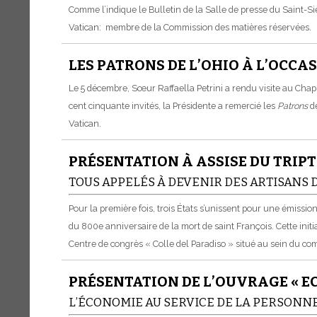
Comme l’indique le Bulletin de la Salle de presse du Saint-Siè
Vatican: membre de la Commission des matières réservées.
LES PATRONS DE L’OHIO À L’OCC
Le 5 décembre, Sœur Raffaella Petrini a rendu visite au Chapi
cent cinquante invités, la Présidente a remercié les
Patrons
de
Vatican.
PRÉSENTATION À ASSISE DU TRIP
TOUS APPELÉS À DEVENIR DES ARTISANS D
Pour la première fois, trois États s’unissent pour une émiss
du 800e anniversaire de la mort de saint François. Cette initia
Centre de congrès « Colle del Paradiso » situé au sein du 
PRÉSENTATION DE L’OUVRAGE « EC
L’ÉCONOMIE AU SERVICE DE LA PERSONN