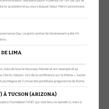
 Telecommunication Standardization Assemby (WTSA-24), qui se
dra le 14 octobre et au cours duquel Sœur Petrini prononcera
vernance Day. Le point central de l’événement a été l’AI
rini.
 DE LIMA
iens, mais de tout le Nouveau Monde et son exemple et sa
la Cité du Vatican, lors de la conférence sur le thème «
Sainte
 l’Aula Magna de l’Université pontificale grégorienne de Rome.
) À TUCSON (ARIZONA)
rvatory Foundation (VOF), qui s’est tenu le samedi 21 mars à