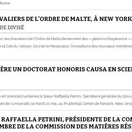
e Rome.
ALIERS DE L’ORDRE DE MALTE, À NEW YOR
DE DIVISÉ
s, les chevaliers de l’Ordre de Malte deviennent des « pèlerins d’espérance »
e la Cité du Vatican, lors de la Messe pour l’investiture des nouveaux membres 
FÈRE UN DOCTORAT HONORIS CAUSA EN SCI
en sciences humaines à Sœur Raffaella Petrini, Secrétaire générale du Gouverno
mes de l'université, le mardi 21 mai, au Prudential Center de Newark, New Jers
 RAFFAELLA PETRINI, PRÉSIDENTE DE LA C
MEMBRE DE LA COMMISSION DES MATIÈRES RÉ