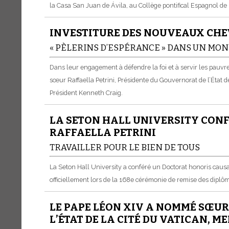
la Casa San Juan de Ávila, au Collège pontifical Espagnol d
INVESTITURE DES NOUVEAUX CHEV
« PÈLERINS D’ESPÉRANCE » DANS UN MON
Dans leur engagement à défendre la foi et à servir les pauvre
sœur Raffaella Petrini, Présidente du Gouvernorat de l’État d
Président Kenneth Craig.
LA SETON HALL UNIVERSITY CON
RAFFAELLA PETRINI
TRAVAILLER POUR LE BIEN DE TOUS
La Seton Hall University a conféré un Doctorat honoris causa 
officiellement lors de la 168e cérémonie de remise des diplô
LE PAPE LÉON XIV A NOMMÉ SŒUR
L’ÉTAT DE LA CITÉ DU VATICAN, 