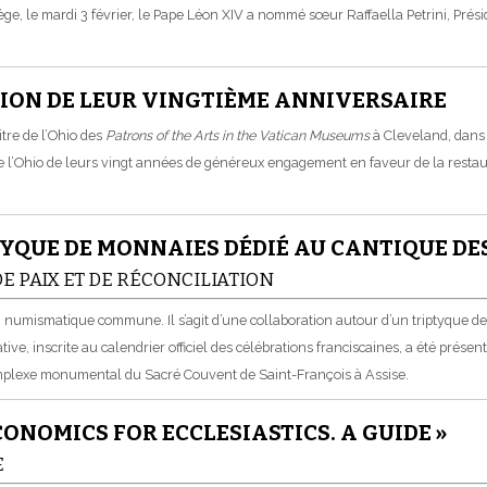
ge, le mardi 3 février, le Pape Léon XIV a nommé sœur Raffaella Petrini, Présid
ASION DE LEUR VINGTIÈME ANNIVERSAIRE
tre de l’Ohio des
Patrons of the Arts in the Vatican Museums
à Cleveland, dans 
 l’Ohio de leurs vingt années de généreux engagement en faveur de la restau
TYQUE DE MONNAIES DÉDIÉ AU CANTIQUE DE
E PAIX ET DE RÉCONCILIATION
ion numismatique commune. Il s’agit d’une collaboration autour d’un triptyque 
tive, inscrite au calendrier officiel des célébrations franciscaines, a été prés
complexe monumental du Sacré Couvent de Saint-François à Assise.
ONOMICS FOR ECCLESIASTICS. A GUIDE »
E