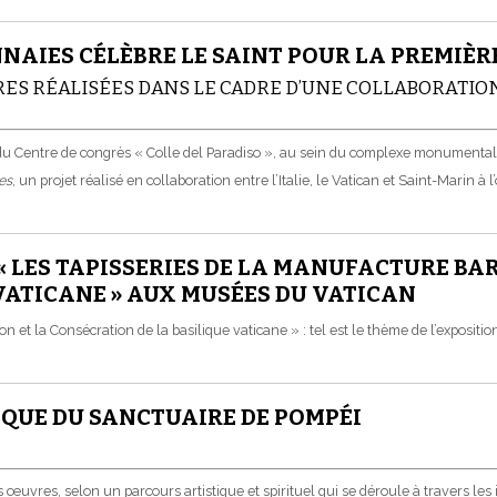
NAIES CÉLÈBRE LE SAINT POUR LA PREMIÈR
 RÉALISÉES DANS LE CADRE D’UNE COLLABORATION EN
du Centre de congrès « Colle del Paradiso », au sein du complexe monumental 
es
, un projet réalisé en collaboration entre l’Italie, le Vatican et Saint-Marin 
 LES TAPISSERIES DE LA MANUFACTURE BAR
VATICANE » AUX MUSÉES DU VATICAN
n et la Consécration de la basilique vaticane » : tel est le thème de l’expositi
QUE DU SANCTUAIRE DE POMPÉI
vres, selon un parcours artistique et spirituel qui se déroule à travers les 