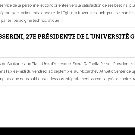
ce de la personne, et donc orientée vers la satisfaction de ses besoins, plut
ants de l’action missionnaire de l’Église, à travers lesquels peut se manifest
e par le “paradigme technocratique” ».
SSERINI, 27E PRÉSIDENTE DE L’UNIVERSITÉ
y de Spokane, aux États-Unis d’Amérique. Sœur Raffaella Petrini, Présidente du 
dans l’après-midi du vendredi 26 septembre, au McCarthey Athletic Center de Sp
glais, que nous publions ci-dessous intégralement, accompagnée de notre tra