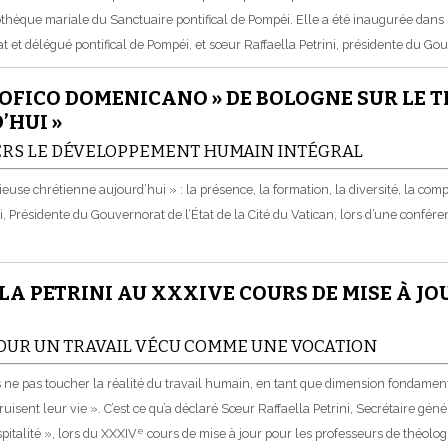
cothèque mariale du Sanctuaire pontifical de Pompéi. Elle a été inaugurée da
t délégué pontifical de Pompéi, et sœur Raffaella Petrini, présidente du Gouve
OFICO DOMENICANO » DE BOLOGNE SUR LE T
’HUI »
ERS LE DÉVELOPPEMENT HUMAIN INTÉGRAL
euse chrétienne aujourd’hui » : la présence, la formation, la diversité, la compl
 Présidente du Gouvernorat de l’État de la Cité du Vatican, lors d’une confér
A PETRINI AU XXXIVE COURS DE MISE À JO
OUR UN TRAVAIL VÉCU COMME UNE VOCATION
ne pas toucher la réalité du travail humain, en tant que dimension fondamenta
isent leur vie ». C’est ce qu’a déclaré Sœur Raffaella Petrini, Secrétaire gén
e
italité », lors du XXXIV
cours de mise à jour pour les professeurs de théologi