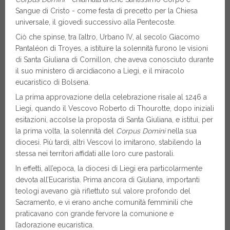
Sangue di Cristo - come festa di precetto per la Chiesa
universale, il giovedì successivo alla Pentecoste.
Ciò che spinse, tra l’altro, Urbano IV, al secolo Giacomo
Pantaléon di Troyes, a istituire la solennità furono le visioni
di Santa Giuliana di Cornillon, che aveva conosciuto durante
il suo ministero di arcidiacono a Liegi, e il miracolo
eucaristico di Bolsena.
La prima approvazione della celebrazione risale al 1246 a
Liegi, quando il Vescovo Roberto di Thourotte, dopo iniziali
esitazioni, accolse la proposta di Santa Giuliana, e istituì, per
la prima volta, la solennità del
Corpus Domini
nella sua
diocesi. Più tardi, altri Vescovi lo imitarono, stabilendo la
stessa nei territori affidati alle loro cure pastorali.
In effetti, all’epoca, la diocesi di Liegi era particolarmente
devota all’Eucaristia. Prima ancora di Giuliana, importanti
teologi avevano già riflettuto sul valore profondo del
Sacramento, e vi erano anche comunità femminili che
praticavano con grande fervore la comunione e
l’adorazione eucaristica.