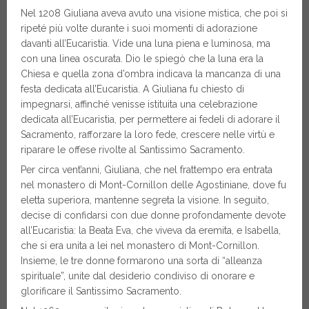
Nel 1208 Giuliana aveva avuto una visione mistica, che poi si
ripeté più volte durante i suoi momenti di adorazione
davanti all’Eucaristia. Vide una luna piena e luminosa, ma
con una linea oscurata. Dio le spiegò che la luna era la
Chiesa e quella zona d’ombra indicava la mancanza di una
festa dedicata all’Eucaristia. A Giuliana fu chiesto di
impegnarsi, affinché venisse istituita una celebrazione
dedicata all’Eucaristia, per permettere ai fedeli di adorare il
Sacramento, rafforzare la loro fede, crescere nelle virtù e
riparare le offese rivolte al Santissimo Sacramento.
Per circa vent’anni, Giuliana, che nel frattempo era entrata
nel monastero di Mont-Cornillon delle Agostiniane, dove fu
eletta superiora, mantenne segreta la visione. In seguito,
decise di confidarsi con due donne profondamente devote
all’Eucaristia: la Beata Eva, che viveva da eremita, e Isabella,
che si era unita a lei nel monastero di Mont-Cornillon.
Insieme, le tre donne formarono una sorta di “alleanza
spirituale”, unite dal desiderio condiviso di onorare e
glorificare il Santissimo Sacramento.