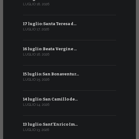
LUGLIO 18, 2026
GIUGNO 16, 2
17 luglio: Santa Teresa d…
15 giugno:
LUGLIO 17, 2026
GIUGNO 15, 2
16 luglio: Beata Vergine …
13 giugno
LUGLIO 16, 2026
GIUGNO 13, 2
15 luglio: San Bonaventur…
12 giugno:
LUGLIO 15, 2026
GIUGNO 12, 2
14 luglio: San Camillo de…
11 giugno:
LUGLIO 14, 2026
GIUGNO 11, 2
13 luglio: Sant’Enrico Im…
10 giugno:
LUGLIO 13, 2026
GIUGNO 10, 2