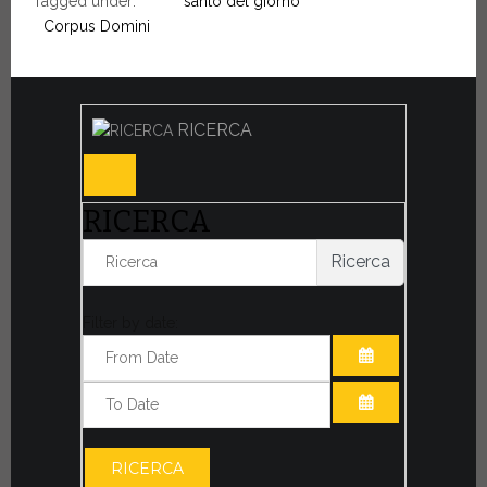
Tagged under:
santo del giorno
Corpus Domini
RICERCA
RICERCA
Ricerca
Filter by date:
APRI IL CALE
APRI IL CALE
RICERCA