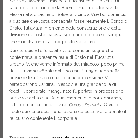
Nel 1263, avvenne il miracolo eucaristico di Bolsena. Un
sacerdote originario della Boemia, mentre celebrava la
Messa nella cittadina di Bolsena, vicino a Viterbo, cominciò
a dubitare che l’ostia consacrata fosse realmente il Corpo di
Cristo. Tuttavia, al momento della consacrazione e della
divisione dell’ostia, da essa sgorgarono gocce di sangue
che macchiarono sia il corporale sia l’altare.
Questo episodio fu subito visto come un segno che
confermava la presenza reale di Cristo nell’Eucaristia.
Urbano IV, che venne informato del miracolo, poco prima
dell’istituzione ufficiale della solennità, il 19 giugno 1264,
presiedette a Orvieto una solenne processione. Vi
parteciparono Cardinali, Vescovi e una grande folla di
fedeli. Il corporale insanguinato fu portato in processione
per le vie della città. Da quel momento in poi, ogni anno,
nella domenica successiva al
Corpus Domini
, a Orvieto si
ripete questa processione, durante la quale viene portato il
reliquiario contenente il corporale.