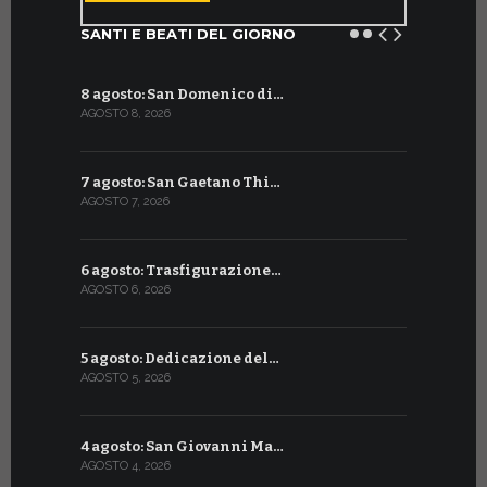
SANTI E BEATI DEL GIORNO
8 agosto: San Domenico di…
9 luglio: 
AGOSTO 8, 2026
LUGLIO 9, 20
7 agosto: San Gaetano Thi…
8 luglio: 
AGOSTO 7, 2026
LUGLIO 8, 20
6 agosto: Trasfigurazione…
7 luglio: 
AGOSTO 6, 2026
LUGLIO 7, 202
5 agosto: Dedicazione del…
6 luglio: S
AGOSTO 5, 2026
LUGLIO 6, 20
4 agosto: San Giovanni Ma…
5 luglio: 
AGOSTO 4, 2026
LUGLIO 5, 20