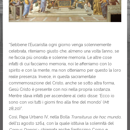
“Sebbene l’Eucaristia ogni giorno venga solennemente
celebrata, riteniamo giusto che, almeno una volta l’anno, se
ne faccia più onorata e solenne memoria. Le altre cose
infatti di cui facciamo memoria, noi le afferriamo con lo
spirito e con la mente, ma non otteniamo per questo la loro
reale presenza. Invece, in questa sacramentale
commemorazione del Cristo, anche se sotto altra forma,
Gesù Cristo è presente con noi nella propria sostanza.
Mentre stava infatti per ascendere al cielo disse: ‘Ecco io
sono con voi tutti i giorni fino alla fine del mondo’ (
Mt
28,20)”.
Così, Papa Urbano IV, nella Bolla
Transiturus de hoc mundo
,
dell’11 agosto 1264, con la quale istituiva la solennità del
Corpus Domini
- chiamata anche Santissimo Corpo e