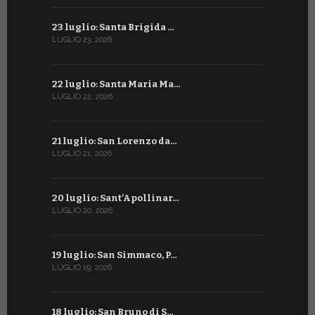
23 luglio: Santa Brigida …
23 giugno:
LUGLIO 23, 2026
GIUGNO 23, 2
22 luglio: Santa Maria Ma…
22 giugno:
LUGLIO 22, 2026
GIUGNO 22, 2
21 luglio: San Lorenzo da…
21 giugno:
LUGLIO 21, 2026
GIUGNO 21, 2
20 luglio: Sant’Apollinar…
20 giugno:
LUGLIO 20, 2026
GIUGNO 20, 2
19 luglio: San Simmaco, P…
17 giugno:
LUGLIO 19, 2026
GIUGNO 17, 2
18 luglio: San Bruno di S…
16 giugno: