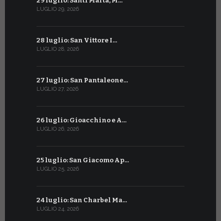
29 luglio: Santi Marta, M…
29 giugno:
LUGLIO 29, 2026
GIUGNO 29, 2
28 luglio: San Vittore I…
28 giugno:
LUGLIO 28, 2026
GIUGNO 28, 2
27 luglio: San Pantaleone…
27 giugno: 
LUGLIO 27, 2026
GIUGNO 27, 2
26 luglio: Gioacchino e A…
26 giugno:
LUGLIO 26, 2026
GIUGNO 26, 2
25 luglio: San Giacomo Ap…
25 giugno:
LUGLIO 25, 2026
GIUGNO 25, 2
24 luglio: San Charbel Ma…
24 giugno:
LUGLIO 24, 2026
GIUGNO 24, 2