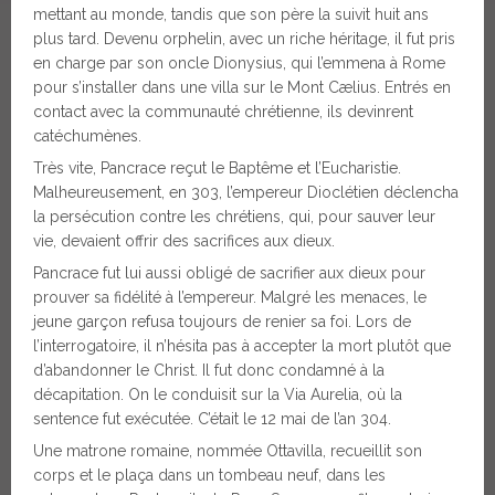
mettant au monde, tandis que son père la suivit huit ans
plus tard. Devenu orphelin, avec un riche héritage, il fut pris
en charge par son oncle Dionysius, qui l’emmena à Rome
pour s’installer dans une villa sur le Mont Cælius. Entrés en
contact avec la communauté chrétienne, ils devinrent
catéchumènes.
Très vite, Pancrace reçut le Baptême et l’Eucharistie.
Malheureusement, en 303, l’empereur Dioclétien déclencha
la persécution contre les chrétiens, qui, pour sauver leur
vie, devaient offrir des sacrifices aux dieux.
Pancrace fut lui aussi obligé de sacrifier aux dieux pour
prouver sa fidélité à l’empereur. Malgré les menaces, le
jeune garçon refusa toujours de renier sa foi. Lors de
l’interrogatoire, il n’hésita pas à accepter la mort plutôt que
d’abandonner le Christ. Il fut donc condamné à la
décapitation. On le conduisit sur la Via Aurelia, où la
sentence fut exécutée. C’était le 12 mai de l’an 304.
Une matrone romaine, nommée Ottavilla, recueillit son
corps et le plaça dans un tombeau neuf, dans les