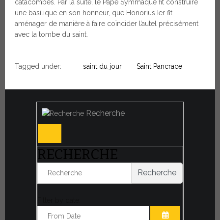
catacombes. Par la suite, le Pape Symmaque fit construire
une basilique en son honneur, que Honorius Ier fit
aménager de manière à faire coïncider l’autel précisément
avec la tombe du saint.
Tagged under:
saint du jour
Saint Pancrace
Recherche
RECHERCHE
Recherche
Filter by date: