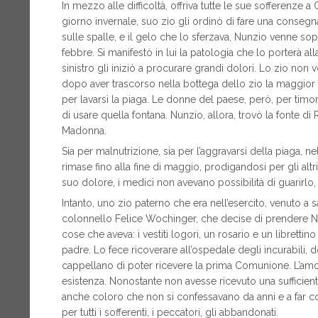
In mezzo alle difficoltà, offriva tutte le sue sofferenze 
giorno invernale, suo zio gli ordinò di fare una conseg
sulle spalle, e il gelo che lo sferzava, Nunzio venne sopr
febbre. Si manifestò in lui la patologia che lo porterà a
sinistro gli iniziò a procurare grandi dolori. Lo zio non
dopo aver trascorso nella bottega dello zio la maggior p
per lavarsi la piaga. Le donne del paese, però, per timor
di usare quella fontana. Nunzio, allora, trovò la fonte di 
Madonna.
Sia per malnutrizione, sia per l’aggravarsi della piaga, n
rimase fino alla fine di maggio, prodigandosi per gli altr
suo dolore, i medici non avevano possibilità di guarirlo,
Intanto, uno zio paterno che era nell’esercito, venuto a s
colonnello Felice Wochinger, che decise di prendere Nun
cose che aveva: i vestiti logori, un rosario e un libretti
padre. Lo fece ricoverare all’ospedale degli incurabili, do
cappellano di poter ricevere la prima Comunione. L’amore 
esistenza. Nonostante non avesse ricevuto una sufficiente 
anche coloro che non si confessavano da anni e a far c
per tutti i sofferenti, i peccatori, gli abbandonati.