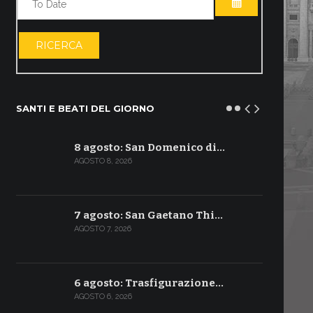
APRI IL CALE
RICERCA
SANTI E BEATI DEL GIORNO
8 agosto: San Domenico di…
AGOSTO 8, 2026
7 agosto: San Gaetano Thi…
AGOSTO 7, 2026
6 agosto: Trasfigurazione…
AGOSTO 6, 2026