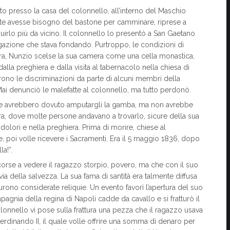
ato presso la casa del colonnello, all’interno del Maschio
ante avesse bisogno del bastone per camminare, riprese a
irlo più da vicino. Il colonnello lo presentò a San Gaetano
regazione che stava fondando. Purtroppo, le condizioni di
lora, Nunzio scelse la sua camera come una cella monastica,
lla preghiera e dalla visita al tabernacolo nella chiesa di
ono le discriminazioni da parte di alcuni membri della
 Mai denunciò le malefatte al colonnello, ma tutto perdonò.
 che avrebbero dovuto amputargli la gamba, ma non avrebbe
a, dove molte persone andavano a trovarlo, sicure della sua
dolori e nella preghiera. Prima di morire, chiese al
e, poi volle ricevere i Sacramenti. Era il 5 maggio 1836, dopo
a!”.
corse a vedere il ragazzo storpio, povero, ma che con il suo
 via della salvezza. La sua fama di santità era talmente diffusa
ono considerate reliquie. Un evento favorì l’apertura del suo
gnia della regina di Napoli cadde da cavallo e si fratturò il
olonnello vi pose sulla frattura una pezza che il ragazzo usava
 Ferdinando II, il quale volle offrire una somma di denaro per