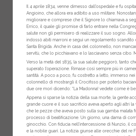
Il 4 aprile 1834, venne dimesso dall’ospedale e fu ospit
Angioino, che allora era adibito a uso militare. Nonost
migliorare e comprese che il Signore lo chiamava a segu
Errico, il quale gli promise di farlo entrare nella Cong
salute non gli permisero di realizzare il suo sogno. Al
indossò abiti marroni e seguì un regolamento scandito da
Santa Brigida. Anche in casa del colonnello, non mancar
servitù, che lo picchiavano e lo lasciavano senza cibo.
Verso la metà del 1835, la sua salute peggiorò, tanto
superato l’operazione. Rimase così sempre più in camer
santità. A poco a poco, fu costretto a letto, immerso nei 
colonnello di mostrargli il Crocifisso per poterlo baciar
due ore morì dicendo: “La Madonna! vedete come è bell
Appena si sparse la notizia della sua morte, la gente ac
grande cuore e il suo sacrificio aveva aperto agli altri la
che le pezze che aveva posto sulla sua gamba malata fur
processo di beatificazione. Un giorno, una dama di compa
ginocchio. Con fiducia nell’intercessione di Nunzio, il c
e la nobile guarì. La notizia giunse alle orecchie del re