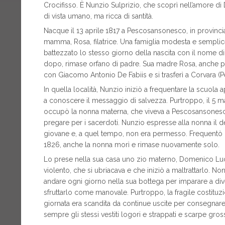
Crocifisso. È Nunzio Sulprizio, che scoprì nell’amore di 
di vista umano, ma ricca di santità.
Nacque il 13 aprile 1817 a Pescosansonesco, in provinci
mamma, Rosa, filatrice. Una famiglia modesta e semplice,
battezzato lo stesso giorno della nascita con il nome di
dopo, rimase orfano di padre. Sua madre Rosa, anche pe
con Giacomo Antonio De Fabiis e si trasferì a Corvara (P
In quella località, Nunzio iniziò a frequentare la scuol
a conoscere il messaggio di salvezza. Purtroppo, il 5 m
occupò la nonna materna, che viveva a Pescosansonesco.
pregare per i sacerdoti. Nunzio espresse alla nonna il 
giovane e, a quel tempo, non era permesso. Frequentò l
1826, anche la nonna morì e rimase nuovamente solo.
Lo prese nella sua casa uno zio materno, Domenico Luciani
violento, che si ubriacava e che iniziò a maltrattarlo. No
andare ogni giorno nella sua bottega per imparare a div
sfruttarlo come manovale. Purtroppo, la fragile costituzio
giornata era scandita da continue uscite per consegnar
sempre gli stessi vestiti logori e strappati e scarpe gross