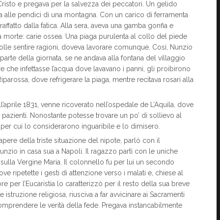
a Cristo e pregava per la salvezza dei peccatori. Un gelido
na alle pendici di una montagna. Con un carico di ferramenta
affatto dalla fatica. Alla sera, aveva una gamba gonfia e
lla morte: carie ossea. Una piaga purulenta al collo del piede
 volle sentire ragioni, doveva lavorare comunque. Così, Nunzio
arte della giornata, se ne andava alla fontana del villaggio
e che infettasse l’acqua dove lavavano i panni, gli proibirono
Riparossa, dove refrigerare la piaga, mentre recitava rosari alla
ell’aprile 1831, venne ricoverato nell’ospedale de L’Aquila, dove
i pazienti. Nonostante potesse trovare un po’ di sollievo al
 per cui lo considerarono inguaribile e lo dimisero.
apere della triste situazione del nipote, parlò con il
zio in casa sua a Napoli. Il ragazzo partì con le uniche
no sulla Vergine Maria. Il colonnello fu per lui un secondo
ve ripetette i gesti di attenzione verso i malati e, chiese al
per l’Eucaristia lo caratterizzò per il resto della sua breve
istruzione religiosa, riusciva a far avvicinare ai Sacramenti
omprendere le verità della fede. Pregava instancabilmente