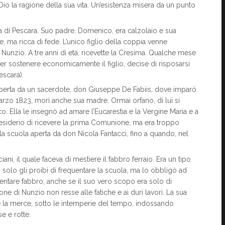
Dio la ragione della sua vita. Un’esistenza misera da un punto
a di Pescara. Suo padre, Domenico, era calzolaio e sua
 ma ricca di fede. L’unico figlio della coppia venne
 Nunzio. A tre anni di età, ricevette la Cresima. Qualche mese
r sostenere economicamente il figlio, decise di risposarsi
escara).
a aperta da un sacerdote, don Giuseppe De Fabiis, dove imparò
arzo 1823, morì anche sua madre. Ormai orfano, di lui si
 Ella le insegnò ad amare l’Eucarestia e la Vergine Maria e a
desiderio di ricevere la prima Comunione, ma era troppo
a scuola aperta da don Nicola Fantacci, fino a quando, nel
, il quale faceva di mestiere il fabbro ferraio. Era un tipo
n solo gli proibì di frequentare la scuola, ma lo obbligò ad
entare fabbro, anche se il suo vero scopo era solo di
ne di Nunzio non resse alle fatiche e ai duri lavori. La sua
e la merce, sotto le intemperie del tempo, indossando
e e rotte.