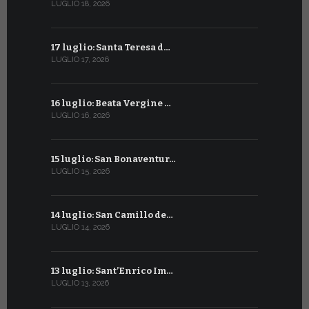
LUGLIO 18, 2026
GIUGNO 16, 2
17 luglio: Santa Teresa d…
15 giugno:
LUGLIO 17, 2026
GIUGNO 15, 2
16 luglio: Beata Vergine …
13 giugno
LUGLIO 16, 2026
GIUGNO 13, 2
15 luglio: San Bonaventur…
12 giugno:
LUGLIO 15, 2026
GIUGNO 12, 2
14 luglio: San Camillo de…
11 giugno:
LUGLIO 14, 2026
GIUGNO 11, 2
13 luglio: Sant’Enrico Im…
10 giugno:
LUGLIO 13, 2026
GIUGNO 10, 2