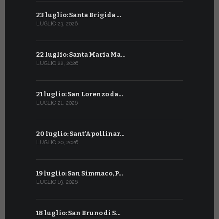
23 luglio: Santa Brigida …
23 giugno:
LUGLIO 23, 2026
GIUGNO 23, 2
22 luglio: Santa Maria Ma…
22 giugno:
LUGLIO 22, 2026
GIUGNO 22, 2
21 luglio: San Lorenzo da…
21 giugno:
LUGLIO 21, 2026
GIUGNO 21, 2
20 luglio: Sant’Apollinar…
20 giugno:
LUGLIO 20, 2026
GIUGNO 20, 2
19 luglio: San Simmaco, P…
17 giugno:
LUGLIO 19, 2026
GIUGNO 17, 2
18 luglio: San Bruno di S…
16 giugno: