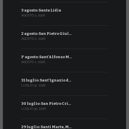
3 agosto: Santa Lidia
4 luglio: S
AGOSTO 3, 2026
LUGLIO 4, 20
2 agosto: San Pietro Giul…
3 luglio: 
AGOSTO 2, 2026
LUGLIO 3, 202
1° agosto: Sant’Alfonso M…
2 luglio: 
AGOSTO 1, 2026
LUGLIO 2, 20
31 luglio: Sant’Ignazio d…
1° luglio: 
LUGLIO 31, 2026
LUGLIO 1, 202
30 luglio: San Pietro Cri…
30 giugno:
LUGLIO 30, 2026
GIUGNO 30, 2
29 luglio: Santi Marta, M…
29 giugno: