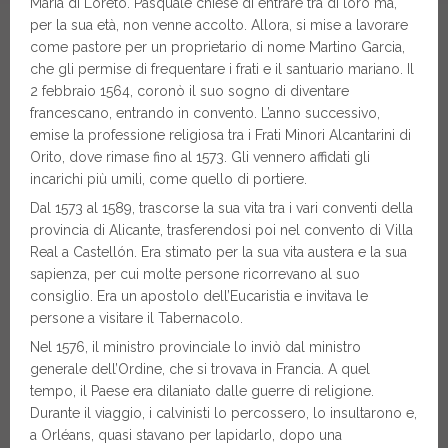
Maria di Loreto. Pasquale chiese di entrare tra di loro ma,
per la sua età, non venne accolto. Allora, si mise a lavorare
come pastore per un proprietario di nome Martino Garcia,
che gli permise di frequentare i frati e il santuario mariano. Il
2 febbraio 1564, coronò il suo sogno di diventare
francescano, entrando in convento. L’anno successivo,
emise la professione religiosa tra i Frati Minori Alcantarini di
Orito, dove rimase fino al 1573. Gli vennero affidati gli
incarichi più umili, come quello di portiere.
Dal 1573 al 1589, trascorse la sua vita tra i vari conventi della
provincia di Alicante, trasferendosi poi nel convento di Villa
Real a Castellón. Era stimato per la sua vita austera e la sua
sapienza, per cui molte persone ricorrevano al suo
consiglio. Era un apostolo dell’Eucaristia e invitava le
persone a visitare il Tabernacolo.
Nel 1576, il ministro provinciale lo inviò dal ministro
generale dell’Ordine, che si trovava in Francia. A quel
tempo, il Paese era dilaniato dalle guerre di religione.
Durante il viaggio, i calvinisti lo percossero, lo insultarono e,
a Orléans, quasi stavano per lapidarlo, dopo una