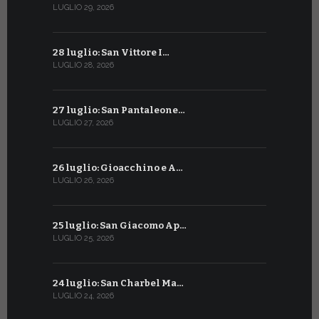
LUGLIO 29, 2026
GIUGNO 29, 2
28 luglio: San Vittore I…
28 giugno:
LUGLIO 28, 2026
GIUGNO 28, 2
27 luglio: San Pantaleone…
27 giugno: 
LUGLIO 27, 2026
GIUGNO 27, 2
26 luglio: Gioacchino e A…
26 giugno:
LUGLIO 26, 2026
GIUGNO 26, 2
25 luglio: San Giacomo Ap…
25 giugno:
LUGLIO 25, 2026
GIUGNO 25, 2
24 luglio: San Charbel Ma…
24 giugno:
LUGLIO 24, 2026
GIUGNO 24, 2