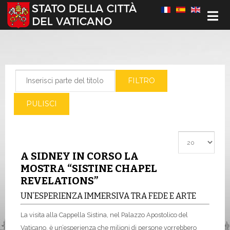
Seleziona la tua lingua
Inserisci parte del titolo
FILTRO
PULISCI
Visualizza #
A SIDNEY IN CORSO LA
MOSTRA “SISTINE CHAPEL
REVELATIONS”
UN’ESPERIENZA IMMERSIVA TRA FEDE E ARTE
La visita alla Cappella Sistina, nel Palazzo Apostolico del
Vaticano, è un’esperienza che milioni di persone vorrebbero