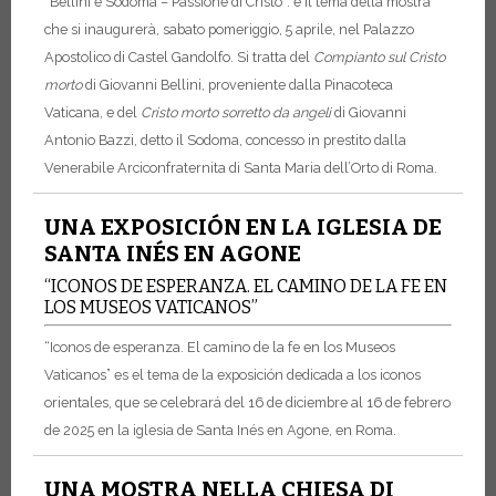
“Bellini e Sodoma – Passione di Cristo”: è il tema della mostra
che si inaugurerà, sabato pomeriggio, 5 aprile, nel Palazzo
Apostolico di Castel Gandolfo. Si tratta del
Compianto sul Cristo
morto
di Giovanni Bellini, proveniente dalla Pinacoteca
Vaticana, e del
Cristo morto sorretto da angeli
di Giovanni
Antonio Bazzi, detto il Sodoma, concesso in prestito dalla
Venerabile Arciconfraternita di Santa Maria dell’Orto di Roma.
UNA EXPOSICIÓN EN LA IGLESIA DE
SANTA INÉS EN AGONE
“ICONOS DE ESPERANZA. EL CAMINO DE LA FE EN
LOS MUSEOS VATICANOS”
“Iconos de esperanza. El camino de la fe en los Museos
Vaticanos” es el tema de la exposición dedicada a los iconos
orientales, que se celebrará del 16 de diciembre al 16 de febrero
de 2025 en la iglesia de Santa Inés en Agone, en Roma.
UNA MOSTRA NELLA CHIESA DI