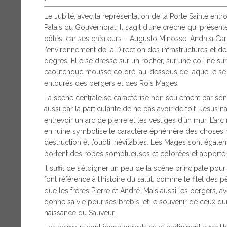
Le Jubilé, avec la représentation de la Porte Sainte ent
Palais du Gouvernorat. Il s’agit d’une crèche qui présent
côtés, car ses créateurs – Augusto Minosse, Andrea Carl
l’environnement de la Direction des infrastructures et 
degrés. Elle se dresse sur un rocher, sur une colline su
caoutchouc mousse coloré, au-dessous de laquelle se tr
entourés des bergers et des Rois Mages.
La scène centrale se caractérise non seulement par son
aussi par la particularité de ne pas avoir de toit. Jésus naî
entrevoir un arc de pierre et les vestiges d’un mur. L’arc 
en ruine symbolise le caractère éphémère des choses hu
destruction et l’oubli inévitables. Les Mages sont égale
portent des robes somptueuses et colorées et apportent l
Il suffit de s’éloigner un peu de la scène principale po
font référence à l’histoire du salut, comme le filet des 
que les frères Pierre et André. Mais aussi les bergers, a
donne sa vie pour ses brebis, et le souvenir de ceux qui,
naissance du Sauveur.