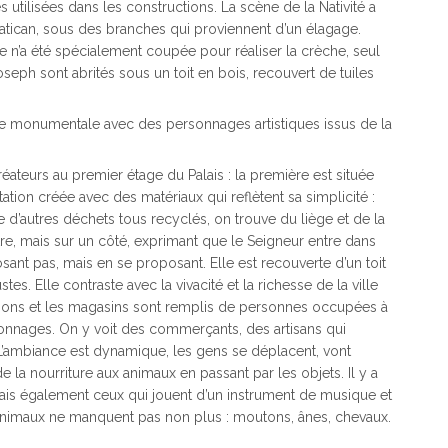
utilisées dans les constructions. La scène de la Nativité a
atican, sous des branches qui proviennent d’un élagage.
e n’a été spécialement coupée pour réaliser la crèche, seul
Joseph sont abrités sous un toit en bois, recouvert de tuiles
he monumentale avec des personnages artistiques issus de la
éateurs au premier étage du Palais : la première est située
tation créée avec des matériaux qui reflètent sa simplicité :
e d’autres déchets tous recyclés, on trouve du liège et de la
re, mais sur un côté, exprimant que le Seigneur entre dans
sant pas, mais en se proposant. Elle est recouverte d’un toit
s. Elle contraste avec la vivacité et la richesse de la ville
maisons et les magasins sont remplis de personnes occupées à
rsonnages. On y voit des commerçants, des artisans qui
 L’ambiance est dynamique, les gens se déplacent, vont
e la nourriture aux animaux en passant par les objets. Il y a
mais également ceux qui jouent d’un instrument de musique et
animaux ne manquent pas non plus : moutons, ânes, chevaux.