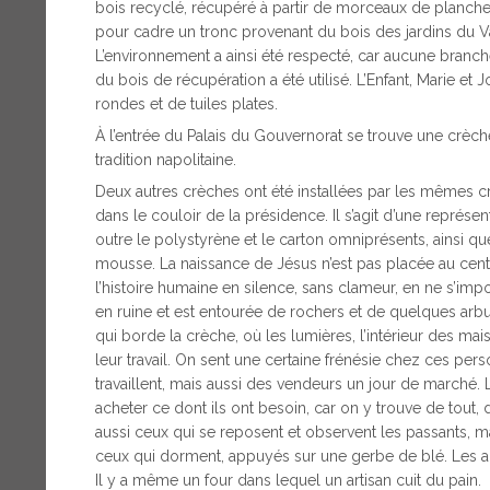
bois recyclé, récupéré à partir de morceaux de planches 
pour cadre un tronc provenant du bois des jardins du V
L’environnement a ainsi été respecté, car aucune branch
du bois de récupération a été utilisé. L’Enfant, Marie et 
rondes et de tuiles plates.
À l’entrée du Palais du Gouvernorat se trouve une crèc
tradition napolitaine.
Deux autres crèches ont été installées par les mêmes cr
dans le couloir de la présidence. Il s’agit d’une représen
outre le polystyrène et le carton omniprésents, ainsi qu
mousse. La naissance de Jésus n’est pas placée au cent
l’histoire humaine en silence, sans clameur, en ne s’impo
en ruine et est entourée de rochers et de quelques arbuste
qui borde la crèche, où les lumières, l’intérieur des 
leur travail. On sent une certaine frénésie chez ces pe
travaillent, mais aussi des vendeurs un jour de marché.
acheter ce dont ils ont besoin, car on y trouve de tout, d
aussi ceux qui se reposent et observent les passants, 
ceux qui dorment, appuyés sur une gerbe de blé. Les 
Il y a même un four dans lequel un artisan cuit du pain.