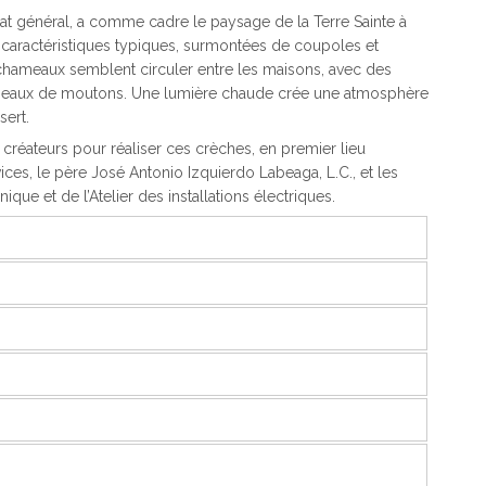
iat général, a comme cadre le paysage de la Terre Sainte à
 caractéristiques typiques, surmontées de coupoles et
chameaux semblent circuler entre les maisons, avec des
peaux de moutons. Une lumière chaude crée une atmosphère
sert.
créateurs pour réaliser ces crèches, en premier lieu
vices, le père José Antonio Izquierdo Labeaga, L.C., et les
ique et de l’Atelier des installations électriques.