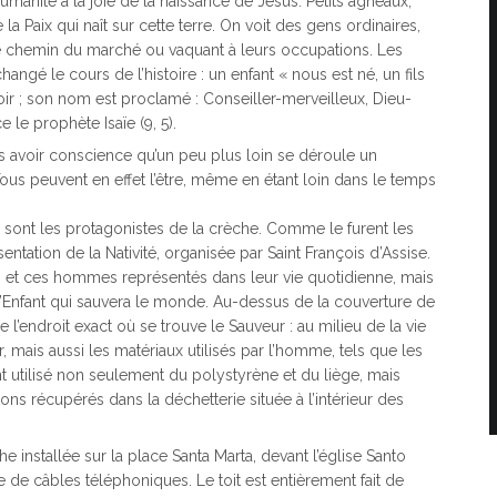
umanité à la joie de la naissance de Jésus. Petits agneaux,
a Paix qui naît sur cette terre. On voit des gens ordinaires,
le chemin du marché ou vaquant à leurs occupations. Les
changé le cours de l’histoire : un enfant « nous est né, un fils
ir ; son nom est proclamé : Conseiller-merveilleux, Dieu-
 le prophète Isaïe (9, 5).
 avoir conscience qu’un peu plus loin se déroule un
ous peuvent en effet l’être, même en étant loin dans le temps
nt les protagonistes de la crèche. Comme le furent les
ntation de la Nativité, organisée par Saint François d’Assise.
s et ces hommes représentés dans leur vie quotidienne, mais
 l’Enfant qui sauvera le monde. Au-dessus de la couverture de
 l’endroit exact où se trouve le Sauveur : au milieu de la vie
 mais aussi les matériaux utilisés par l’homme, tels que les
nt utilisé non seulement du polystyrène et du liège, mais
ons récupérés dans la déchetterie située à l’intérieur des
 installée sur la place Santa Marta, devant l’église Santo
e de câbles téléphoniques. Le toit est entièrement fait de