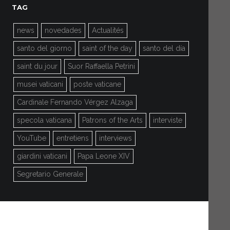
TAG
news
novedades
Actualités
santo del giorno
saint of the day
santo del día
saint du jour
Suor Raffaella Petrini
musei vaticani
poste vaticane
Cardinale Fernando Vérgez Alzaga
specola vaticana
Patrons of the Arts
interviste
YouTube
entretiens
interviews
giardini vaticani
Papa Leone XIV
Segretario Generale