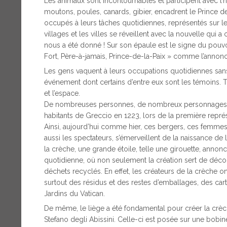
Les animaux sont incontournables et participent avec l’h
moutons, poules, canards, gibier, encadrent le Prince de l
occupés à leurs tâches quotidiennes, représentés sur 
villages et les villes se réveillent avec la nouvelle qui a 
nous a été donné ! Sur son épaule est le signe du pouvo
Fort, Père-à-jamais, Prince-de-la-Paix » comme l’annonce
Les gens vaquent à leurs occupations quotidiennes sans
événement dont certains d’entre eux sont les témoins. T
et l’espace.
De nombreuses personnes, de nombreux personnages so
habitants de Greccio en 1223, lors de la première représe
Ainsi, aujourd’hui comme hier, ces bergers, ces femme
aussi les spectateurs, s’émerveillent de la naissance de
la crèche, une grande étoile, telle une girouette, annonce
quotidienne, où non seulement la création sert de décor,
déchets recyclés. En effet, les créateurs de la crèche o
surtout des résidus et des restes d’emballages, des cart
Jardins du Vatican.
De même, le liège a été fondamental pour créer la crèche
Stefano degli Abissini. Celle-ci est posée sur une bobin