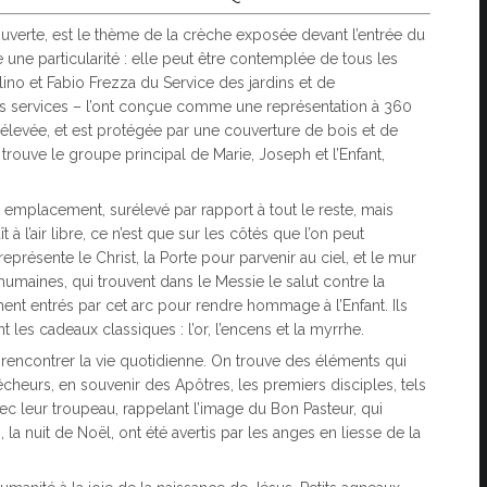
rouverte, est le thème de la crèche exposée devant l’entrée du
e une particularité : elle peut être contemplée de tous les
ino et Fabio Frezza du Service des jardins et de
des services – l’ont conçue comme une représentation à 360
rélevée, et est protégée par une couverture de bois et de
ouve le groupe principal de Marie, Joseph et l’Enfant,
 emplacement, surélevé par rapport à tout le reste, mais
t à l’air libre, ce n’est que sur les côtés que l’on peut
représente le Christ, la Porte pour parvenir au ciel, et le mur
maines, qui trouvent dans le Messie le salut contre la
ment entrés par cet arc pour rendre hommage à l’Enfant. Ils
es cadeaux classiques : l’or, l’encens et la myrrhe.
ur rencontrer la vie quotidienne. On trouve des éléments qui
pêcheurs, en souvenir des Apôtres, les premiers disciples, tels
vec leur troupeau, rappelant l’image du Bon Pasteur, qui
 la nuit de Noël, ont été avertis par les anges en liesse de la