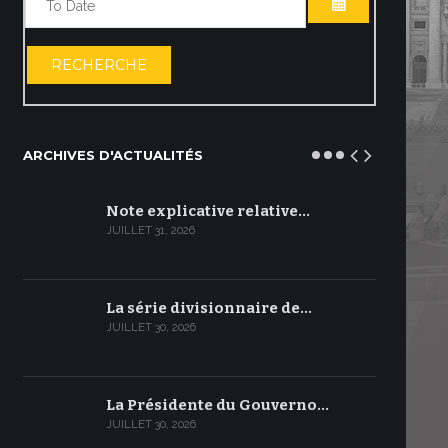
OUVRIR LE C
RECHERCHE
ARCHIVES D'ACTUALITÉS
Note explicative relative…
JUILLET 31, 2026
La série divisionnaire de…
JUILLET 30, 2026
La Présidente du Gouverno…
JUILLET 30, 2026