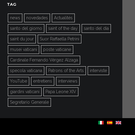
TAG
news
novedades
Actualités
santo del giorno
saint of the day
santo del día
saint du jour
Suor Raffaella Petrini
musei vaticani
poste vaticane
Cardinale Fernando Vérgez Alzaga
specola vaticana
Patrons of the Arts
interviste
YouTube
entretiens
interviews
giardini vaticani
Papa Leone XIV
Segretario Generale