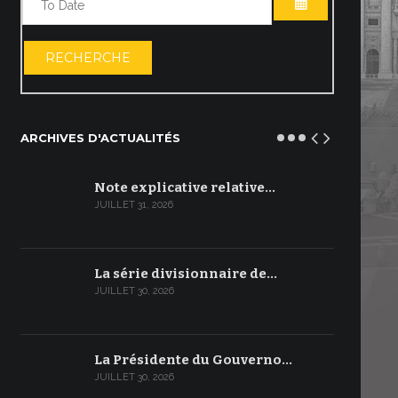
OUVRIR LE C
RECHERCHE
ARCHIVES D'ACTUALITÉS
Note explicative relative…
JUILLET 31, 2026
La série divisionnaire de…
JUILLET 30, 2026
La Présidente du Gouverno…
JUILLET 30, 2026