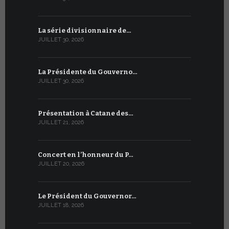
La série divisionnaire de…
Le WSIS For
JUILLET 30, 2026
JUILLET 13, 2
La Présidente du Gouverno…
Trois émi
JUILLET 30, 2026
JUILLET 10, 2
Présentation à Catane des…
Table rond
JUILLET 21, 2026
JUILLET 9, 20
Concert en l’honneur du P…
Conversati
JUILLET 20, 2026
JUILLET 9, 20
Le Président du Gouvernor…
Le message
JUILLET 18, 2026
JUILLET 8, 20