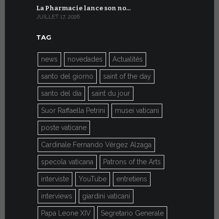
La Pharmacie lance son no…
Du 6 au 27 
JUILLET 17, 2026
JUILLET 7, 20
TAG
news
novedades
Actualités
santo del giorno
saint of the day
santo del día
saint du jour
Suor Raffaella Petrini
musei vaticani
poste vaticane
Cardinale Fernando Vérgez Alzaga
specola vaticana
Patrons of the Arts
interviste
YouTube
entretiens
interviews
giardini vaticani
Papa Leone XIV
Segretario Generale