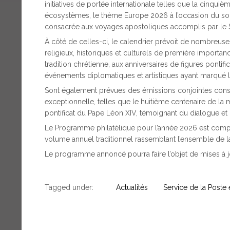
initiatives de portée internationale telles que la cinqui
écosystèmes, le thème Europe 2026 à l’occasion du soix
consacrée aux voyages apostoliques accomplis par le S
À côté de celles-ci, le calendrier prévoit de nombreu
religieux, historiques et culturels de première importan
tradition chrétienne, aux anniversaires de figures pontific
événements diplomatiques et artistiques ayant marqué l’
Sont également prévues des émissions conjointes co
exceptionnelle, telles que le huitième centenaire de la m
pontificat du Pape Léon XIV, témoignant du dialogue et de
Le Programme philatélique pour l’année 2026 est complé
volume annuel traditionnel rassemblant l’ensemble de l
Le programme annoncé pourra faire l’objet de mises à j
Tagged under:
Actualités
Service de la Poste e