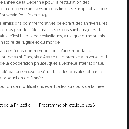
ème année de la Décennie pour la restauration des
ante-dixième anniversaire des timbres Europa et la série
ouverain Pontife en 2025.
ses émissions commémoratives célébrant des anniversaires
ce : des grandes fêtes mariales et des saints majeurs de la
ales, d’institutions ecclésiastiques, ainsi que d’importants
histoire de l’Église et du monde.
nsacrées à des commémorations d’une importance
ort de saint François d’Assise et le premier anniversaire du
 la coopération philatéliques à l’échelle internationale.
té par une nouvelle série de cartes postales et par le
a production de l’année.
our ou de modifications éventuelles au cours de l’année.
t de la Philatélie
Programme philatélique 2026