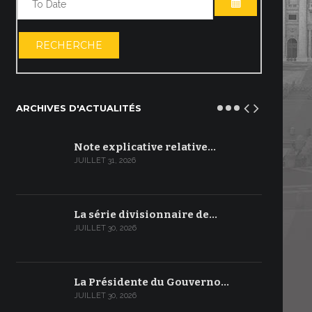
OUVRIR LE C
RECHERCHE
ARCHIVES D'ACTUALITÉS
Note explicative relative…
JUILLET 31, 2026
La série divisionnaire de…
JUILLET 30, 2026
La Présidente du Gouverno…
JUILLET 30, 2026