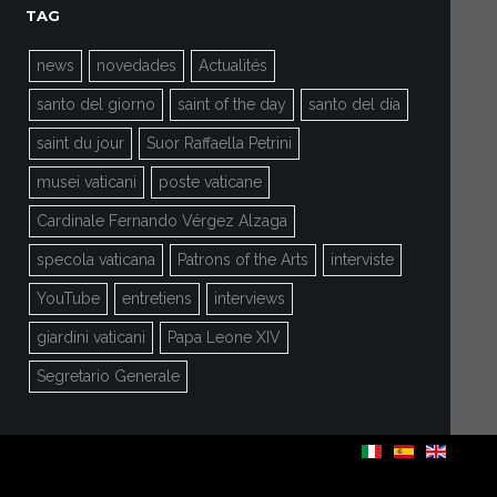
TAG
news
novedades
Actualités
santo del giorno
saint of the day
santo del día
saint du jour
Suor Raffaella Petrini
musei vaticani
poste vaticane
Cardinale Fernando Vérgez Alzaga
specola vaticana
Patrons of the Arts
interviste
YouTube
entretiens
interviews
giardini vaticani
Papa Leone XIV
Segretario Generale