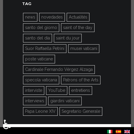
TAG
news
novedades
Actualités
santo del giorno
saint of the day
santo del día
saint du jour
Suor Raffaella Petrini
musei vaticani
poste vaticane
Cardinale Fernando Vérgez Alzaga
specola vaticana
Patrons of the Arts
interviste
YouTube
entretiens
interviews
giardini vaticani
Papa Leone XIV
Segretario Generale
♿
Sélectionnez votre langue