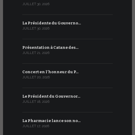
JUILLET 30, 2026
JUILLET 13, 2
La Présidente du Gouverno…
Trois émi
JUILLET 30, 2026
JUILLET 10, 2
Présentation à Catane des…
Table rond
JUILLET 21, 2026
JUILLET 9, 20
Concert en l’honneur du P…
Conversati
JUILLET 20, 2026
JUILLET 9, 20
Le Président du Gouvernor…
Le message
JUILLET 18, 2026
JUILLET 8, 20
La Pharmacie lance son no…
Du 6 au 27 
JUILLET 17, 2026
JUILLET 7, 20