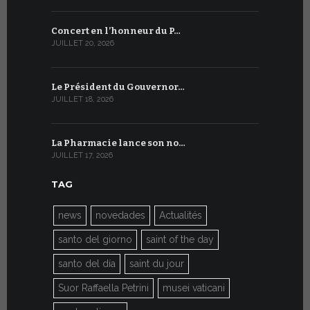
Concert en l’honneur du P…
Conversati
JUILLET 20, 2026
JUILLET 9, 20
Le Président du Gouvernor…
Le message
JUILLET 18, 2026
JUILLET 8, 20
La Pharmacie lance son no…
Du 6 au 27 
JUILLET 17, 2026
JUILLET 7, 20
TAG
news
novedades
Actualités
santo del giorno
saint of the day
santo del día
saint du jour
Suor Raffaella Petrini
musei vaticani