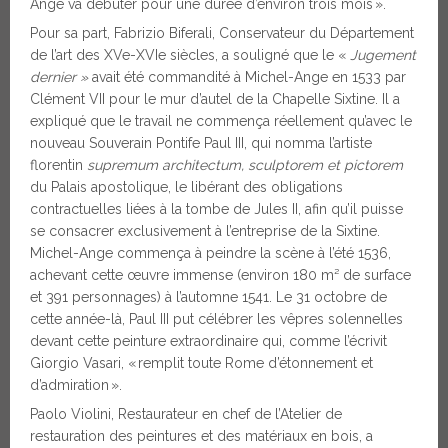
Ange va débuter pour une durée d’environ trois mois ».
Pour sa part, Fabrizio Biferali, Conservateur du Département
de l’art des XVe-XVIe siècles, a souligné que le «
Jugement
dernier »
avait été commandité à Michel-Ange en 1533 par
Clément VII pour le mur d’autel de la Chapelle Sixtine. Il a
expliqué que le travail ne commença réellement qu’avec le
nouveau Souverain Pontife Paul III, qui nomma l’artiste
florentin
supremum architectum, sculptorem et pictorem
du Palais apostolique, le libérant des obligations
contractuelles liées à la tombe de Jules II, afin qu’il puisse
se consacrer exclusivement à l’entreprise de la Sixtine.
Michel-Ange commença à peindre la scène à l’été 1536,
achevant cette œuvre immense (environ 180 m² de surface
et 391 personnages) à l’automne 1541. Le 31 octobre de
cette année-là, Paul III put célébrer les vêpres solennelles
devant cette peinture extraordinaire qui, comme l’écrivit
Giorgio Vasari, « remplit toute Rome d’étonnement et
d’admiration ».
Paolo Violini, Restaurateur en chef de l’Atelier de
restauration des peintures et des matériaux en bois, a