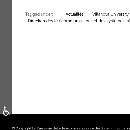
Tagged under:
Actualités
Villanova University
Direction des télécommunications et des systèmes in
♿
Sélectionnez votre langue
© Copyright by Direzione delle Telecomunicazioni e dei Sistemi Informatici