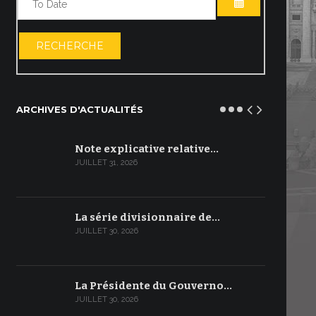
OUVRIR LE C
RECHERCHE
ARCHIVES D'ACTUALITÉS
Note explicative relative…
JUILLET 31, 2026
La série divisionnaire de…
JUILLET 30, 2026
La Présidente du Gouverno…
JUILLET 30, 2026