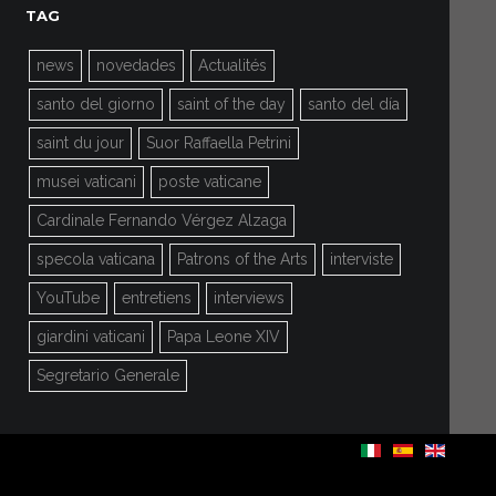
TAG
news
novedades
Actualités
santo del giorno
saint of the day
santo del día
saint du jour
Suor Raffaella Petrini
musei vaticani
poste vaticane
Cardinale Fernando Vérgez Alzaga
specola vaticana
Patrons of the Arts
interviste
YouTube
entretiens
interviews
giardini vaticani
Papa Leone XIV
Segretario Generale