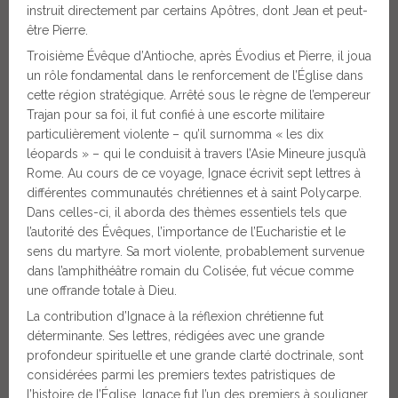
instruit directement par certains Apôtres, dont Jean et peut-
être Pierre.
Troisième Évêque d’Antioche, après Évodius et Pierre, il joua
un rôle fondamental dans le renforcement de l’Église dans
cette région stratégique. Arrêté sous le règne de l’empereur
Trajan pour sa foi, il fut confié à une escorte militaire
particulièrement violente – qu’il surnomma « les dix
léopards » – qui le conduisit à travers l’Asie Mineure jusqu’à
Rome. Au cours de ce voyage, Ignace écrivit sept lettres à
différentes communautés chrétiennes et à saint Polycarpe.
Dans celles-ci, il aborda des thèmes essentiels tels que
l’autorité des Évêques, l’importance de l’Eucharistie et le
sens du martyre. Sa mort violente, probablement survenue
dans l’amphithéâtre romain du Colisée, fut vécue comme
une offrande totale à Dieu.
La contribution d’Ignace à la réflexion chrétienne fut
déterminante. Ses lettres, rédigées avec une grande
profondeur spirituelle et une grande clarté doctrinale, sont
considérées parmi les premiers textes patristiques de
l’histoire de l’Église. Ignace fut l’un des premiers à souligner