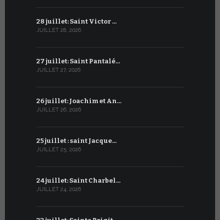
28 juillet: Saint Victor …
27 juin : S
JUILLET 28, 2026
JUIN 27, 2026
27 juillet: Saint Pantalé…
26 juin : S
JUILLET 27, 2026
JUIN 26, 2026
26 juillet: Joachim et An…
25 juin : 
JUILLET 26, 2026
JUIN 25, 2026
25 juillet : saint Jacque…
24 juin : N
JUILLET 25, 2026
JUIN 24, 2026
24 juillet: Saint Charbel…
23 juin : S
JUILLET 24, 2026
JUIN 23, 2026