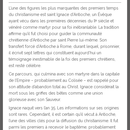
L’une des figures les plus marquantes des premiers temps
du christianisme est saint Ignace d’Antioche, un Évêque
ayant vécu dans les premières décennies du IIᵉ siècle et
vénéré comme martyr pour sa foi inébranlable. La tradition
affirme qu’il fut choisi pour guider la communauté
chrétienne d’Antioche par saint Pierre lui-même. Son
transfert forcé d’Antioche à Rome, durant lequel, prisonnier,
il écrivit sept lettres qui constituent aujourd’hui un
témoignage inestimable de la foi des premiers chrétiens,
est resté célèbre.
Ce parcours, qui culmina avec son martyre dans la capitale
de l’Empire – probablement au Colisée – est rappelé pour
son attitude d’abandon total au Christ. Ignace considérait la
mort sous les griffes des bêtes comme une union
glorieuse avec son Sauveur.
Ignace naquit vers l’an 35. Les informations sur ses origines
sont rares. Cependant, il est certain qu’il vécut à Antioche,
l’une des villes clés pour la diffusion du christianisme. Il fut
parmi les premiers à recevoir le baptême, probablement