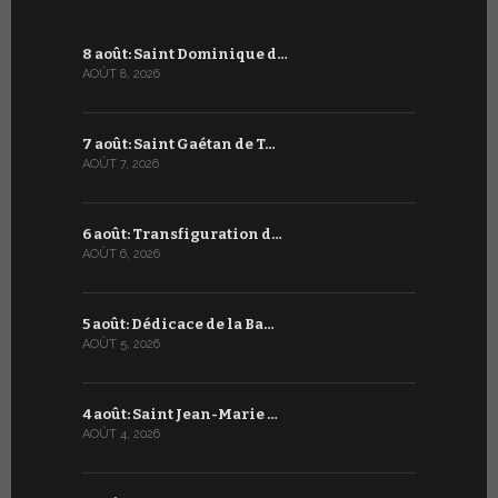
8 août: Saint Dominique d…
8 juillet 
AOÛT 8, 2026
JUILLET 8, 20
7 août: Saint Gaétan de T…
7 juillet :
AOÛT 7, 2026
JUILLET 7, 20
6 août: Transfiguration d…
6 juillet :
AOÛT 6, 2026
JUILLET 6, 20
5 août: Dédicace de la Ba…
5 juillet: 
AOÛT 5, 2026
JUILLET 5, 20
4 août: Saint Jean-Marie …
4 juillet: 
AOÛT 4, 2026
JUILLET 4, 20