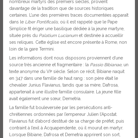
nombreux martyrs des premiers siècles, provient
davantage de la tradition que de sources historiques
certaines. L’une des premières traces documentées apparaît
dans le
Liber Pontificalis
, où il est rappelé que le Pape
Simplice fit ériger une basilique dédiée à la jeune martyre,
située près du
Palatium Lucianum
et destinée à accueillir
ses reliques. Cette église est encore présente à Rome, non
loin de la gare Termini.
Les informations dont nous disposons proviennent d’une
source très ancienne et fragmentaire : la
Passio Bibianae
, un
texte anonyme du VIᵉ siècle. Selon ce récit, Bibiane naquit
en 347 dans une famille de haut rang : son père était le
chevalier Junius Flavianus, tandis que sa mère, Dafrosa,
appartenait à une illustre famille consulaire. La jeune fille
avait également une sœur, Demetria.
La famille fut bouleversée par les persécutions anti-
chrétiennes ordonnées par l’empereur Julien l’Apostat.
Flavianus fut d’abord destitué de sa charge de préfet, puis
contraint à l’exil à Acquapendente, où il mourut en martyr.
Lorsque Bibiane, Dafrosa et Demetria apprirent son sort,