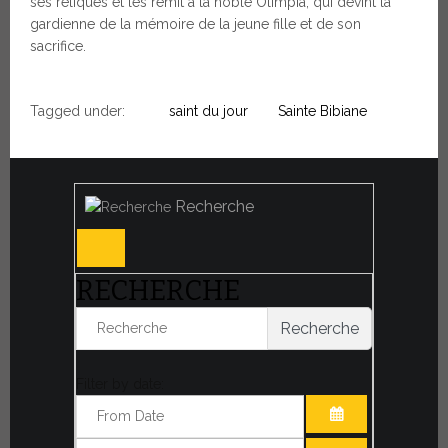
ses reliques et les remit à la noble Olimpia, qui devint la
gardienne de la mémoire de la jeune fille et de son
sacrifice.
Tagged under:
saint du jour
Sainte Bibiane
Recherche
RECHERCHE
Recherche
Filter by date: