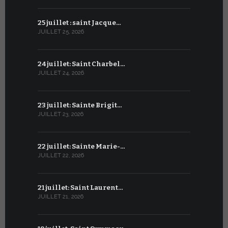
25 juillet : saint Jacque…
24 juin : N
JUILLET 25, 2026
JUIN 24, 2026
24 juillet: Saint Charbel…
23 juin : S
JUILLET 24, 2026
JUIN 23, 2026
23 juillet: Sainte Brigit…
22 juin : 
JUILLET 23, 2026
JUIN 22, 2026
22 juillet: Sainte Marie-…
21 juin : Sa
JUILLET 22, 2026
JUIN 21, 2026
21 juillet: Saint Laurent…
20 juin : S
JUILLET 21, 2026
JUIN 20, 2026