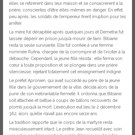
elles se retirèrent dans leur maison et se consacrèrent à la
prière, conscientes d’être elles-mêmes en danger. En effet,
peu après, les soldats de l’empereur firent irruption pour les
arrêter.
La mère fut décapitée après quelques jours et Demetria fut
laissée dépérir en prison jusqu’à mourir de faim. Bibiane
resta la seule survivante. Elle fut confiée à une femme
nommée Rufina, chargée de la corrompre et de l’inciter à la
débauche. Cependant, la jeune fille résista : elle ferma son
cœur à toute proposition et se plongea dans une prière
silencieuse, rejetant totalement cet enseignement indigne.
Le préfet Apronien, qui avait succédé au père de la jeune
fille dans le gouvernement de la ville, décida alors de la
punir de son inébranlable fermeté. Il ordonna que Bibiane
soit attachée et battue à coups de bâtons recouverts de
plomb jusqu’à la mort. L’exécution eut lieu le 2 décembre
362, alors qu’elle n’avait pas encore seize ans.
La tradition rapporte que le corps de la martyre resta
miraculeusement intact. Le prêtre Jean recueillit avec soin