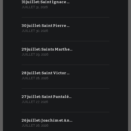
31 juillet: Saint Ignace …
30 juin: S
JUILLET 31, 2026
JUIN 30, 2026
30 juillet: Saint Pierre …
29 juin: Sa
JUILLET 30, 2026
JUIN 29, 2026
29 juillet: Saints Marthe…
28 juin : S
JUILLET 29, 2026
JUIN 28, 2026
28 juillet: Saint Victor …
27 juin : S
JUILLET 28, 2026
JUIN 27, 2026
27 juillet: Saint Pantalé…
26 juin : S
JUILLET 27, 2026
JUIN 26, 2026
26 juillet: Joachim et An…
25 juin : 
JUILLET 26, 2026
JUIN 25, 2026