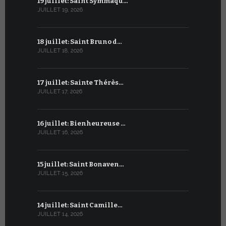
19 juillet: Saint Symmaqu…
19 juin : S
JUILLET 19, 2026
JUIN 19, 2026
18 juillet: Saint Bruno d…
18 juin : S
JUILLET 18, 2026
JUIN 18, 2026
17 juillet: Sainte Thérès…
17 juin : S
JUILLET 17, 2026
JUIN 17, 2026
16 juillet: Bienheureuse …
16 juin : Cy
JUILLET 16, 2026
JUIN 16, 2026
15 juillet: Saint Bonaven…
15 juin : S
JUILLET 15, 2026
JUIN 15, 2026
14 juillet: Saint Camille…
14 juin : Sa
JUILLET 14, 2026
JUIN 14, 2026