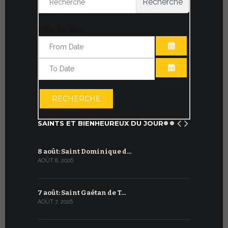
Recherche
Filter by date:
OUVRIR LE CA
OUVRIR LE CA
RECHERCHE
SAINTS ET BIENHEUREUX DU JOUR
8 août: Saint Dominique d…
8 juillet 
AOÛT 8, 2026
JUILLET 8, 20
7 août: Saint Gaétan de T…
7 juillet :
AOÛT 7, 2026
JUILLET 7, 20