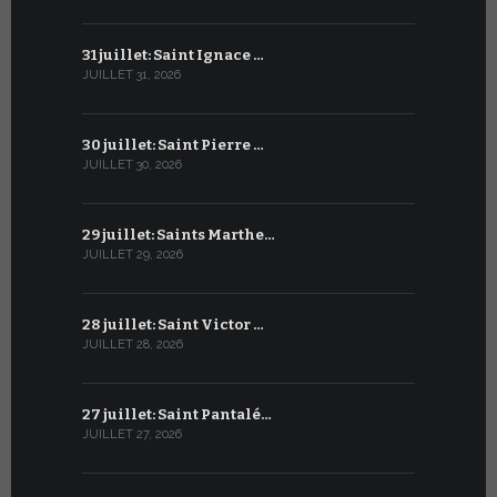
31 juillet: Saint Ignace …
30 juin: S
JUILLET 31, 2026
JUIN 30, 2026
30 juillet: Saint Pierre …
29 juin: Sa
JUILLET 30, 2026
JUIN 29, 2026
29 juillet: Saints Marthe…
28 juin : S
JUILLET 29, 2026
JUIN 28, 2026
28 juillet: Saint Victor …
27 juin : S
JUILLET 28, 2026
JUIN 27, 2026
27 juillet: Saint Pantalé…
26 juin : S
JUILLET 27, 2026
JUIN 26, 2026