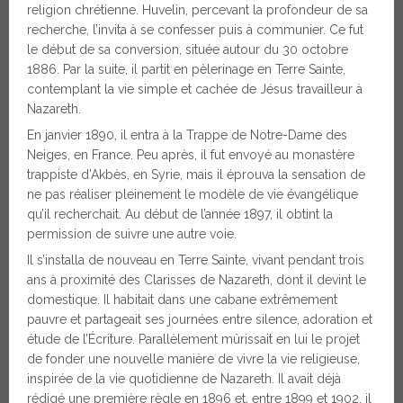
religion chrétienne. Huvelin, percevant la profondeur de sa
recherche, l’invita à se confesser puis à communier. Ce fut
le début de sa conversion, située autour du 30 octobre
1886. Par la suite, il partit en pèlerinage en Terre Sainte,
contemplant la vie simple et cachée de Jésus travailleur à
Nazareth.
En janvier 1890, il entra à la Trappe de Notre-Dame des
Neiges, en France. Peu après, il fut envoyé au monastère
trappiste d’Akbès, en Syrie, mais il éprouva la sensation de
ne pas réaliser pleinement le modèle de vie évangélique
qu’il recherchait. Au début de l’année 1897, il obtint la
permission de suivre une autre voie.
Il s’installa de nouveau en Terre Sainte, vivant pendant trois
ans à proximité des Clarisses de Nazareth, dont il devint le
domestique. Il habitait dans une cabane extrêmement
pauvre et partageait ses journées entre silence, adoration et
étude de l’Écriture. Parallèlement mûrissait en lui le projet
de fonder une nouvelle manière de vivre la vie religieuse,
inspirée de la vie quotidienne de Nazareth. Il avait déjà
rédigé une première règle en 1896 et, entre 1899 et 1902, il