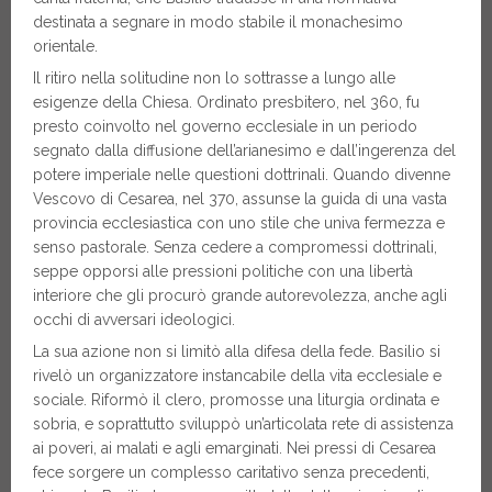
destinata a segnare in modo stabile il monachesimo
orientale.
Il ritiro nella solitudine non lo sottrasse a lungo alle
esigenze della Chiesa. Ordinato presbitero, nel 360, fu
presto coinvolto nel governo ecclesiale in un periodo
segnato dalla diffusione dell’arianesimo e dall’ingerenza del
potere imperiale nelle questioni dottrinali. Quando divenne
Vescovo di Cesarea, nel 370, assunse la guida di una vasta
provincia ecclesiastica con uno stile che univa fermezza e
senso pastorale. Senza cedere a compromessi dottrinali,
seppe opporsi alle pressioni politiche con una libertà
interiore che gli procurò grande autorevolezza, anche agli
occhi di avversari ideologici.
La sua azione non si limitò alla difesa della fede. Basilio si
rivelò un organizzatore instancabile della vita ecclesiale e
sociale. Riformò il clero, promosse una liturgia ordinata e
sobria, e soprattutto sviluppò un’articolata rete di assistenza
ai poveri, ai malati e agli emarginati. Nei pressi di Cesarea
fece sorgere un complesso caritativo senza precedenti,