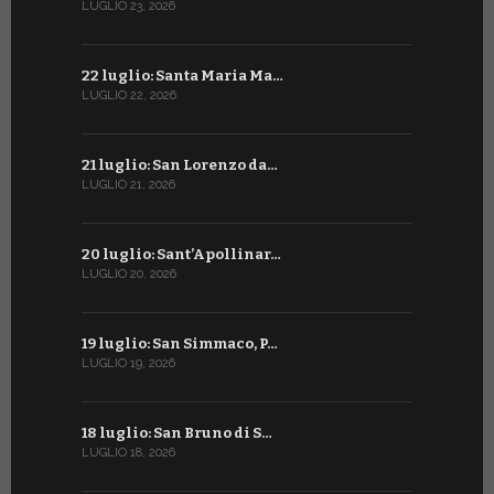
LUGLIO 23, 2026
GIUGNO 23, 2
22 luglio: Santa Maria Ma…
22 giugno:
LUGLIO 22, 2026
GIUGNO 22, 2
21 luglio: San Lorenzo da…
21 giugno:
LUGLIO 21, 2026
GIUGNO 21, 2
20 luglio: Sant’Apollinar…
20 giugno:
LUGLIO 20, 2026
GIUGNO 20, 2
19 luglio: San Simmaco, P…
17 giugno:
LUGLIO 19, 2026
GIUGNO 17, 2
18 luglio: San Bruno di S…
16 giugno:
LUGLIO 18, 2026
GIUGNO 16, 2