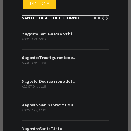
RICERCA
SANTI E BEATI DEL GIORNO
7 agosto: San Gaetano Thi…
8 luglio: 
AGOSTO 7, 2026
LUGLIO 8, 20
6 agosto: Trasfigurazione…
7 luglio: 
AGOSTO 6, 2026
LUGLIO 7, 202
5 agosto: Dedicazione del…
6 luglio: S
AGOSTO 5, 2026
LUGLIO 6, 20
4 agosto: San Giovanni Ma…
5 luglio: 
AGOSTO 4, 2026
LUGLIO 5, 20
3 agosto: Santa Lidia
4 luglio: S