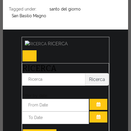
Tagged under:
santo del giorno
San Basilio Magno
RICERCA
RICERCA
Ricerca
Filter by date:
APRI IL CALE
APRI IL CALE