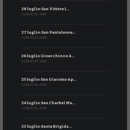
28 luglio: San Vittore I…
28 giugno:
LUGLIO 28, 2026
GIUGNO 28, 2
27 luglio: San Pantaleone…
27 giugno: 
LUGLIO 27, 2026
GIUGNO 27, 2
26 luglio: Gioacchino e A…
26 giugno:
LUGLIO 26, 2026
GIUGNO 26, 2
25 luglio: San Giacomo Ap…
25 giugno:
LUGLIO 25, 2026
GIUGNO 25, 2
24 luglio: San Charbel Ma…
24 giugno:
LUGLIO 24, 2026
GIUGNO 24, 2
23 luglio: Santa Brigida …
23 giugno: