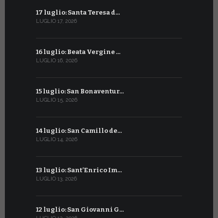
17 luglio: Santa Teresa d…
15 giugno:
LUGLIO 17, 2026
GIUGNO 15, 2
16 luglio: Beata Vergine …
13 giugno
LUGLIO 16, 2026
GIUGNO 13, 2
15 luglio: San Bonaventur…
12 giugno:
LUGLIO 15, 2026
GIUGNO 12, 2
14 luglio: San Camillo de…
11 giugno:
LUGLIO 14, 2026
GIUGNO 11, 2
13 luglio: Sant’Enrico Im…
10 giugno:
LUGLIO 13, 2026
GIUGNO 10, 2
12 luglio: San Giovanni G…
9 giugno: 