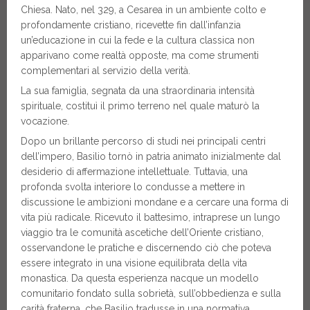
Chiesa. Nato, nel 329, a Cesarea in un ambiente colto e
profondamente cristiano, ricevette fin dall’infanzia
un’educazione in cui la fede e la cultura classica non
apparivano come realtà opposte, ma come strumenti
complementari al servizio della verità.
La sua famiglia, segnata da una straordinaria intensità
spirituale, costituì il primo terreno nel quale maturò la
vocazione.
Dopo un brillante percorso di studi nei principali centri
dell’impero, Basilio tornò in patria animato inizialmente dal
desiderio di affermazione intellettuale. Tuttavia, una
profonda svolta interiore lo condusse a mettere in
discussione le ambizioni mondane e a cercare una forma di
vita più radicale. Ricevuto il battesimo, intraprese un lungo
viaggio tra le comunità ascetiche dell’Oriente cristiano,
osservandone le pratiche e discernendo ciò che poteva
essere integrato in una visione equilibrata della vita
monastica. Da questa esperienza nacque un modello
comunitario fondato sulla sobrietà, sull’obbedienza e sulla
carità fraterna, che Basilio tradusse in una normativa