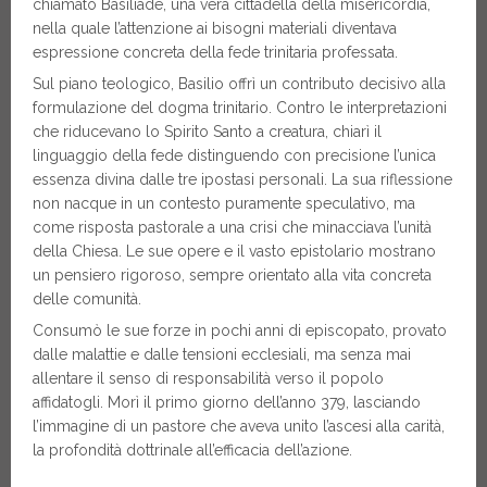
chiamato Basiliade, una vera cittadella della misericordia,
nella quale l’attenzione ai bisogni materiali diventava
espressione concreta della fede trinitaria professata.
Sul piano teologico, Basilio offrì un contributo decisivo alla
formulazione del dogma trinitario. Contro le interpretazioni
che riducevano lo Spirito Santo a creatura, chiarì il
linguaggio della fede distinguendo con precisione l’unica
essenza divina dalle tre ipostasi personali. La sua riflessione
non nacque in un contesto puramente speculativo, ma
come risposta pastorale a una crisi che minacciava l’unità
della Chiesa. Le sue opere e il vasto epistolario mostrano
un pensiero rigoroso, sempre orientato alla vita concreta
delle comunità.
Consumò le sue forze in pochi anni di episcopato, provato
dalle malattie e dalle tensioni ecclesiali, ma senza mai
allentare il senso di responsabilità verso il popolo
affidatogli. Morì il primo giorno dell’anno 379, lasciando
l’immagine di un pastore che aveva unito l’ascesi alla carità,
la profondità dottrinale all’efficacia dell’azione.