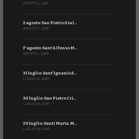
AGOSTO 3, 2026
LUGLIO 4, 20
2 agosto: San Pietro Giul…
3 luglio: 
AGOSTO 2, 2026
LUGLIO 3, 202
1° agosto: Sant’Alfonso M…
2 luglio: 
AGOSTO 1, 2026
LUGLIO 2, 20
31 luglio: Sant’Ignazio d…
1° luglio: 
LUGLIO 31, 2026
LUGLIO 1, 202
30 luglio: San Pietro Cri…
30 giugno:
LUGLIO 30, 2026
GIUGNO 30, 2
29 luglio: Santi Marta, M…
29 giugno:
LUGLIO 29, 2026
GIUGNO 29, 2