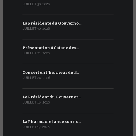
JUILLET 30, 2026
JUILLET 13, 2
La Présidente du Gouverno…
Trois émi
JUILLET 30, 2026
JUILLET 10, 2
Présentation à Catane des…
Table rond
JUILLET 21, 2026
JUILLET 9, 20
Concert en l’honneur du P…
Conversati
JUILLET 20, 2026
JUILLET 9, 20
Le Président du Gouvernor…
Le message
JUILLET 18, 2026
JUILLET 8, 20
La Pharmacie lance son no…
Du 6 au 27 
JUILLET 17, 2026
JUILLET 7, 20