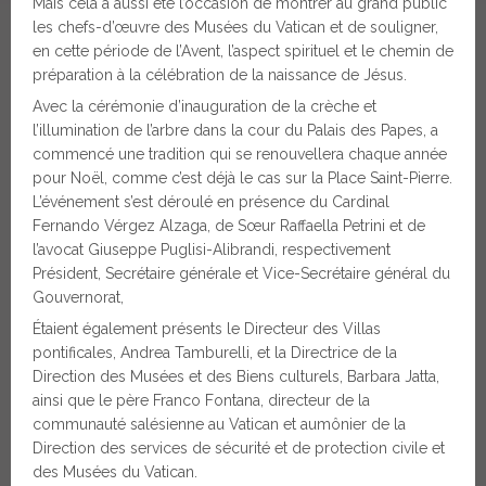
Mais cela a aussi été l’occasion de montrer au grand public
les chefs-d’œuvre des Musées du Vatican et de souligner,
en cette période de l’Avent, l’aspect spirituel et le chemin de
préparation à la célébration de la naissance de Jésus.
Avec la cérémonie d’inauguration de la crèche et
l’illumination de l’arbre dans la cour du Palais des Papes, a
commencé une tradition qui se renouvellera chaque année
pour Noël, comme c’est déjà le cas sur la Place Saint-Pierre.
L’événement s’est déroulé en présence du Cardinal
Fernando Vérgez Alzaga, de Sœur Raffaella Petrini et de
l’avocat Giuseppe Puglisi-Alibrandi, respectivement
Président, Secrétaire générale et Vice-Secrétaire général du
Gouvernorat,
Étaient également présents le Directeur des Villas
pontificales, Andrea Tamburelli, et la Directrice de la
Direction des Musées et des Biens culturels, Barbara Jatta,
ainsi que le père Franco Fontana, directeur de la
communauté salésienne au Vatican et aumônier de la
Direction des services de sécurité et de protection civile et
des Musées du Vatican.