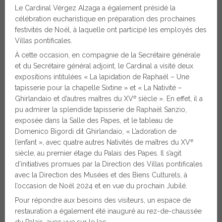
Le Cardinal Vérgez Alzaga a également présidé la
célébration eucharistique en préparation des prochaines
festivités de Noël, à laquelle ont participé les employés des
Villas pontificales.
À cette occasion, en compagnie de la Secrétaire générale
et du Secrétaire général adjoint, le Cardinal a visité deux
expositions intitulées « La lapidation de Raphaël – Une
tapisserie pour la chapelle Sixtine » et « La Nativité –
e
Ghirlandaio et d’autres maîtres du XV
siècle ». En effet, il a
pu admirer la splendide tapisserie de Raphaël Sanzio,
exposée dans la Salle des Papes, et le tableau de
Domenico Bigordi dit Ghirlandaio, « L’adoration de
e
l’enfant », avec quatre autres Nativités de maîtres du XV
siècle, au premier étage du Palais des Papes. Il s’agit
d’initiatives promues par la Direction des Villas pontificales
avec la Direction des Musées et des Biens Culturels, à
l’occasion de Noël 2024 et en vue du prochain Jubilé.
Pour répondre aux besoins des visiteurs, un espace de
restauration a également été inauguré au rez-de-chaussée
du Palais, avec vue sur le lac.