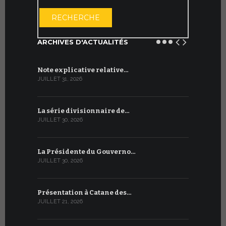
OUVRIR LE CA
RECHERCHE
ARCHIVES D'ACTUALITÉS
Note explicative relative…
Accord sig
JUILLET 31, 2026
JUILLET 13, 2
La série divisionnaire de…
Le WSIS For
JUILLET 30, 2026
JUILLET 13, 2
La Présidente du Gouverno…
Trois émi
JUILLET 30, 2026
JUILLET 10, 2
Présentation à Catane des…
Table rond
JUILLET 21, 2026
JUILLET 9, 20