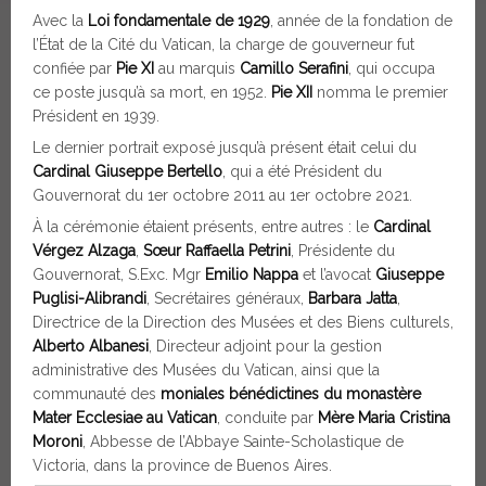
Avec la
Loi fondamentale de 1929
, année de la fondation de
l’État de la Cité du Vatican, la charge de gouverneur fut
confiée par
Pie XI
au marquis
Camillo Serafini
, qui occupa
ce poste jusqu’à sa mort, en 1952.
Pie XII
nomma le premier
Président en 1939.
Le dernier portrait exposé jusqu’à présent était celui du
Cardinal Giuseppe Bertello
, qui a été Président du
Gouvernorat du 1er octobre 2011 au 1er octobre 2021.
À la cérémonie étaient présents, entre autres : le
Cardinal
Vérgez Alzaga
,
Sœur Raffaella Petrini
, Présidente du
Gouvernorat, S.Exc. Mgr
Emilio Nappa
et l’avocat
Giuseppe
Puglisi-Alibrandi
, Secrétaires généraux,
Barbara Jatta
,
Directrice de la Direction des Musées et des Biens culturels,
Alberto Albanesi
, Directeur adjoint pour la gestion
administrative des Musées du Vatican, ainsi que la
communauté des
moniales bénédictines du monastère
Mater Ecclesiae au Vatican
, conduite par
Mère Maria Cristina
Moroni
, Abbesse de l’Abbaye Sainte-Scholastique de
Victoria, dans la province de Buenos Aires.