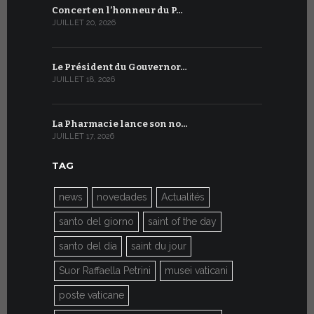
Concert en l’honneur du P…
Conversati
JUILLET 20, 2026
JUILLET 9, 20
Le Président du Gouvernor…
Le message
JUILLET 18, 2026
JUILLET 8, 20
La Pharmacie lance son no…
Du 6 au 27 
JUILLET 17, 2026
JUILLET 7, 20
TAG
news
novedades
Actualités
santo del giorno
saint of the day
santo del día
saint du jour
Suor Raffaella Petrini
musei vaticani
poste vaticane