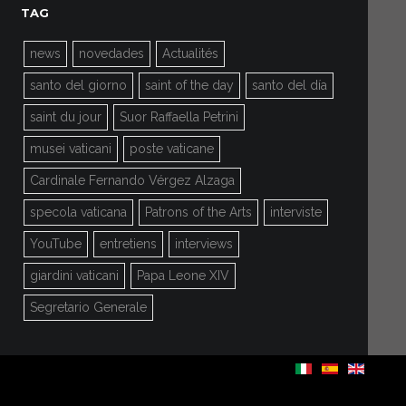
TAG
news
novedades
Actualités
santo del giorno
saint of the day
santo del día
saint du jour
Suor Raffaella Petrini
musei vaticani
poste vaticane
Cardinale Fernando Vérgez Alzaga
specola vaticana
Patrons of the Arts
interviste
YouTube
entretiens
interviews
giardini vaticani
Papa Leone XIV
Segretario Generale