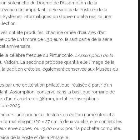
ation solennelle du Dogme de l’Assomption de la
événement important, le Service de la Poste et de la
es Systèmes informatiques du Gouvernorat a réalisé une
llection.
ives ont été produites, chacune ornée d’œuvres d’art
orte un timbre de 1,30 euro, faisant partie de la série
t anniversaire.
e la célèbre fresque du Pinturicchio,
L’Assomption de la
u Vatican. La seconde propose quant à elle l’image de la
 à la tradition crétoise, également conservée aux Musées du
 par une oblitération philatélique, réalisée à partir d’un
ntant l’Assomption, conservé dans la basilique romaine de
 et d’un diamètre de 38 mm, inclut les inscriptions
embre 2025
.
nneurs, une pochette illustrée, en édition numérotée et à
 format élégant (20 × 27 cm, à deux volets), elle contient les
eux enveloppes, ou
15,00 euros
pour la pochette complète.
ice de la Poste et de la Philatélie.