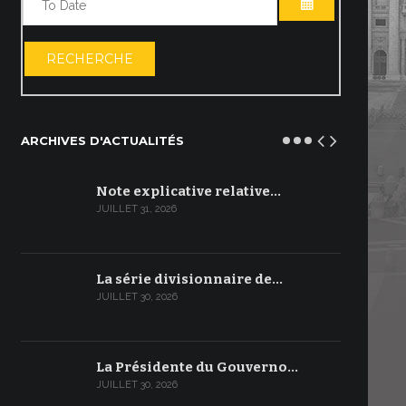
OUVRIR LE C
RECHERCHE
ARCHIVES D'ACTUALITÉS
Note explicative relative…
JUILLET 31, 2026
La série divisionnaire de…
JUILLET 30, 2026
La Présidente du Gouverno…
JUILLET 30, 2026