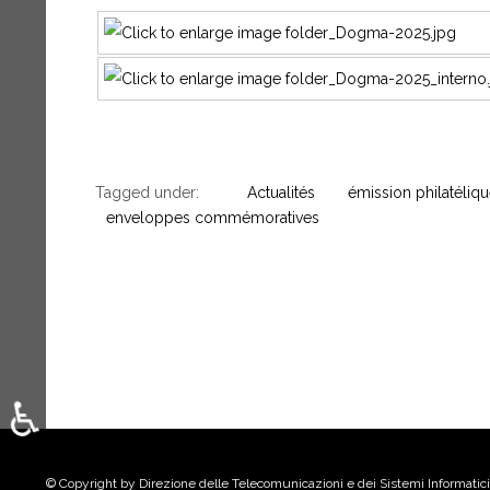
Tagged under:
Actualités
émission philatéliq
enveloppes commémoratives
♿
Sélectionnez votre langue
© Copyright by Direzione delle Telecomunicazioni e dei Sistemi Informatici