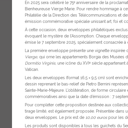
En 2025 sera célébré le 75ᵉ anniversaire de la proclam
Bienheureuse Vierge Marie. Pour rendre hommage à cet 
Philatélie de la Direction des Télécommunications et d
émission commémorative spéciale unissant art, foi et co
À cette occasion, deux enveloppes philatéliques exclus
évoquant le mystère de l’Assomption. Chaque enveloppe p
émise le 7 septembre 2025, spécialement consacrée à ce
La première enveloppe présente une vignette inspirée d
Vierge
, qui orne les appartements Borgia des Musées d
Dormitio Virginis
, une icône du XVIᵉ siècle appartenant
Vatican.
Les deux enveloppes (format 16,5 × 9,5 cm) sont enrichies
dessin reprenant le bas-relief de Pietro Bernini représe
Sainte-Marie-Majeure. L’oblitération, de forme circulaire
commémoratives ainsi que la date d’émission : 7 sept
Pour compléter cette proposition destinée aux collectio
tirage limité, est également proposée. Présentée dans un
deux enveloppes. Le prix est de
10,00 euros
pour les d
Les produits sont disponibles à tous les guichets du Serv