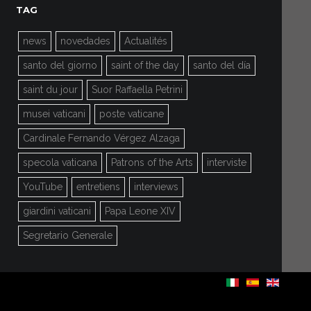
TAG
news
novedades
Actualités
santo del giorno
saint of the day
santo del día
saint du jour
Suor Raffaella Petrini
musei vaticani
poste vaticane
Cardinale Fernando Vérgez Alzaga
specola vaticana
Patrons of the Arts
interviste
YouTube
entretiens
interviews
giardini vaticani
Papa Leone XIV
Segretario Generale