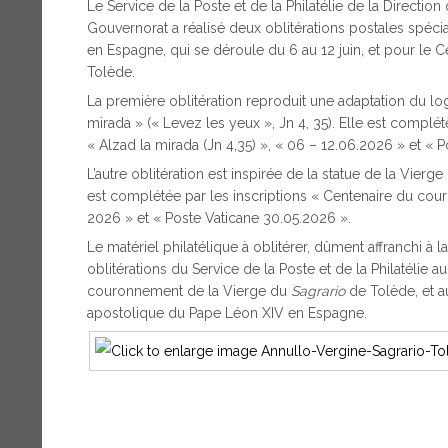
Le Service de la Poste et de la Philatélie de la Direct
Gouvernorat a réalisé deux oblitérations postales spéc
en Espagne, qui se déroule du 6 au 12 juin, et pour le
Tolède.
La première oblitération reproduit une adaptation du lo
mirada » (« Levez les yeux », Jn 4, 35). Elle est complé
« Alzad la mirada (Jn 4,35) », « 06 – 12.06.2026 » et « P
L’autre oblitération est inspirée de la statue de la Vier
est complétée par les inscriptions « Centenaire du co
2026 » et « Poste Vaticane 30.05.2026 ».
Le matériel philatélique à oblitérer, dûment affranchi 
oblitérations du Service de la Poste et de la Philatélie au
couronnement de la Vierge du
Sagrario
de Tolède, et au
apostolique du Pape Léon XIV en Espagne.