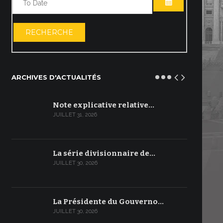
OUVRIR LE C
RECHERCHE
ARCHIVES D'ACTUALITÉS
Note explicative relative…
JUILLET 31, 2026
La série divisionnaire de…
JUILLET 30, 2026
La Présidente du Gouverno…
JUILLET 30, 2026