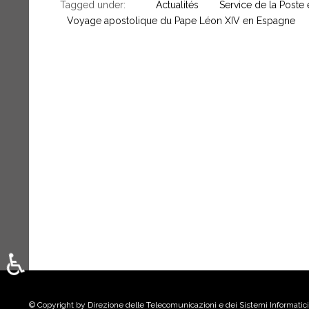
Tagged under:
Actualités
Service de la Poste e
Voyage apostolique du Pape Léon XIV en Espagne
♿
Sélectionnez votre langue
© Copyright by Direzione delle Telecomunicazioni e dei Sistemi Informatici