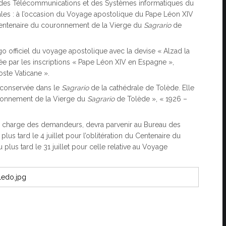
ion des Télécommunications et des Systèmes informatiques du
iales : à l’occasion du Voyage apostolique du Pape Léon XIV
 Centenaire du couronnement de la Vierge du
Sagrario
de
go officiel du voyage apostolique avec la devise « Alzad la
tée par les inscriptions « Pape Léon XIV en Espagne »,
oste Vaticane ».
ge conservée dans le
Sagrario
de la cathédrale de Tolède. Elle
uronnement de la Vierge du
Sagrario
de Tolède », « 1926 –
à la charge des demandeurs, devra parvenir au Bureau des
 plus tard le 4 juillet pour l’oblitération du Centenaire du
 plus tard le 31 juillet pour celle relative au Voyage