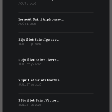
AOÛT 2, 2026
JUILLET 2, 20
1er août: Saint Alphonse-…
1er juillet
AOÛT 1, 2026
JUILLET 1, 20
31 juillet: Saint Ignace …
30 juin: S
JUILLET 31, 2026
JUIN 30, 2026
30 juillet: Saint Pierre …
29 juin: Sa
JUILLET 30, 2026
JUIN 29, 2026
29 juillet: Saints Marthe…
28 juin : S
JUILLET 29, 2026
JUIN 28, 2026
28 juillet: Saint Victor …
27 juin : S
JUILLET 28, 2026
JUIN 27, 2026