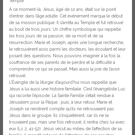
Temple.
À ce moment-là, Jésus, âgé de 12 ans, était sur le point
d’entrer dans l’âge adulte. Cet événement marqua le début
de sa mission publique. Il s’arrêta au Temple et fut retrouvé
au bout de trois jours. Un chiffre symbolique qui rappelle
les trois jours de sa passion, de sa mort et de sa
résurrection. Marie et Joseph, après une longue recherche,
le retrouvèrent assis parmi les docteurs, les écoutant et leur
posant des questions. Nous pouvons imaginer à la fois la
souffrance de ses parents de le perdre et la difficulté à
comprendre ce qui se passait. Mais aussi la joie de l’avoir
retrouvé.
L’Évangile de la liturgie d’aujourd’hui nous rappelle que
Jésus a lui aussi une histoire familiale. C’est l’évangéliste Luc
qui raconte l’épisode. La Sainte Famille s’était rendue à
Jérusalem pour la Pâque ; puis, à leur retour, Marie et
Joseph se rendirent compte qu’ils ne retrouvaient pas
Jésus dans le groupe. Ils s’inquiétèrent, car ils ne le
trouvaient pas, mais une fois retrouvé, il rentra chez lui avec
eux (Lc 2, 41-52). Jésus vécut au milieu de l’affection de sa