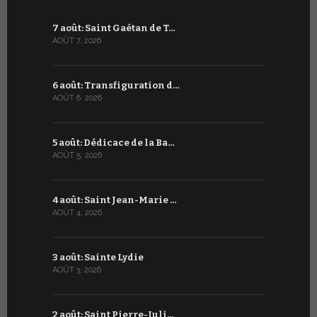
7 août: Saint Gaétan de T…
7 juillet :
AOÛT 7, 2026
JUILLET 7, 20
6 août: Transfiguration d…
6 juillet :
AOÛT 6, 2026
JUILLET 6, 20
5 août: Dédicace de la Ba…
5 juillet: 
AOÛT 5, 2026
JUILLET 5, 20
4 août: Saint Jean-Marie …
4 juillet: 
AOÛT 4, 2026
JUILLET 4, 20
3 août: Sainte Lydie
3 juillet:
AOÛT 3, 2026
JUILLET 3, 20
2 août: Saint Pierre-Juli…
2 juillet :