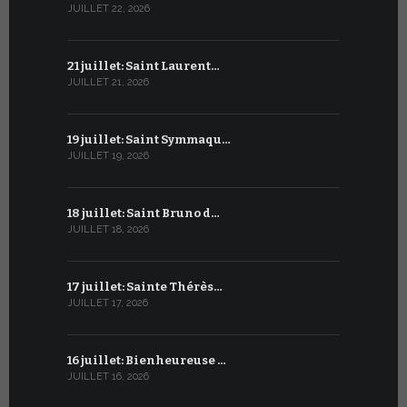
JUILLET 22, 2026
JUIN 21, 2026
21 juillet: Saint Laurent…
20 juin : S
JUILLET 21, 2026
JUIN 20, 2026
19 juillet: Saint Symmaqu…
19 juin : S
JUILLET 19, 2026
JUIN 19, 2026
18 juillet: Saint Bruno d…
18 juin : S
JUILLET 18, 2026
JUIN 18, 2026
17 juillet: Sainte Thérès…
17 juin : S
JUILLET 17, 2026
JUIN 17, 2026
16 juillet: Bienheureuse …
16 juin : Cy
JUILLET 16, 2026
JUIN 16, 2026