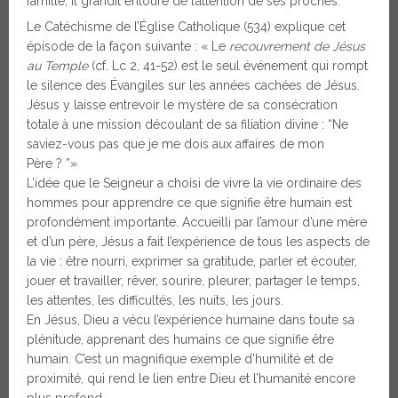
famille, il grandit entouré de l’attention de ses proches.
Le Catéchisme de l’Église Catholique (534) explique cet
épisode de la façon suivante : « Le
recouvrement de Jésus
au Temple
(cf. Lc 2, 41-52) est le seul événement qui rompt
le silence des Évangiles sur les années cachées de Jésus.
Jésus y laisse entrevoir le mystère de sa consécration
totale à une mission découlant de sa filiation divine : “Ne
saviez-vous pas que je me dois aux affaires de mon
Père ? ”»
L’idée que le Seigneur a choisi de vivre la vie ordinaire des
hommes pour apprendre ce que signifie être humain est
profondément importante. Accueilli par l’amour d’une mère
et d’un père, Jésus a fait l’expérience de tous les aspects de
la vie : être nourri, exprimer sa gratitude, parler et écouter,
jouer et travailler, rêver, sourire, pleurer, partager le temps,
les attentes, les difficultés, les nuits, les jours.
En Jésus, Dieu a vécu l’expérience humaine dans toute sa
plénitude, apprenant des humains ce que signifie être
humain. C’est un magnifique exemple d’humilité et de
proximité, qui rend le lien entre Dieu et l’humanité encore