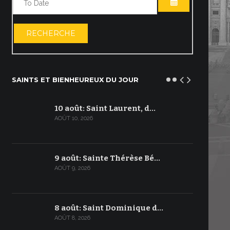
OUVRIR LE C
RECHERCHE
SAINTS ET BIENHEUREUX DU JOUR
10 août: Saint Laurent, d…
AOÛT 10, 2026
9 août: Sainte Thérèse Bé…
AOÛT 9, 2026
8 août: Saint Dominique d…
AOÛT 8, 2026