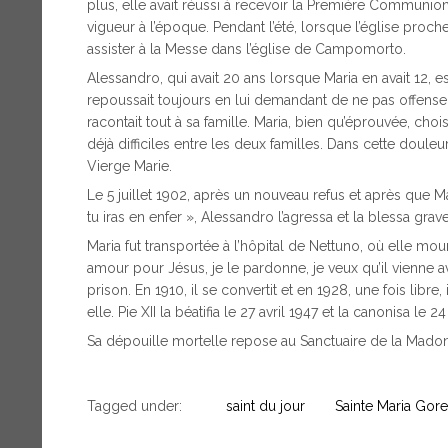
plus, elle avait réussi à recevoir la Première Communion
vigueur à l’époque. Pendant l’été, lorsque l’église proch
assister à la Messe dans l’église de Campomorto.
Alessandro, qui avait 20 ans lorsque Maria en avait 12, e
repoussait toujours en lui demandant de ne pas offenser 
racontait tout à sa famille. Maria, bien qu’éprouvée, choi
déjà difficiles entre les deux familles. Dans cette douleur
Vierge Marie.
Le 5 juillet 1902, après un nouveau refus et après que Mari
tu iras en enfer », Alessandro l’agressa et la blessa gr
Maria fut transportée à l’hôpital de Nettuno, où elle mour
amour pour Jésus, je le pardonne, je veux qu’il vienne a
prison. En 1910, il se convertit et en 1928, une fois libre
elle. Pie XII la béatifia le 27 avril 1947 et la canonisa l
Sa dépouille mortelle repose au Sanctuaire de la Madon
Tagged under:
saint du jour
Sainte Maria Goret