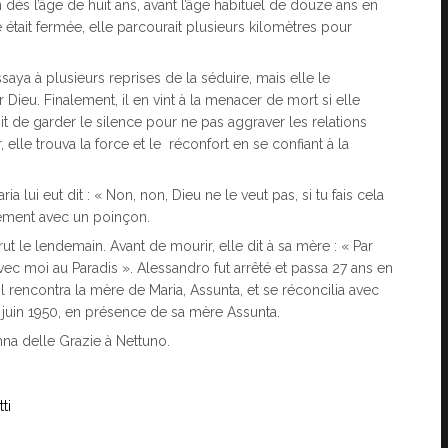
 dès l’âge de huit ans, avant l’âge habituel de douze ans en
e était fermée, elle parcourait plusieurs kilomètres pour
ssaya à plusieurs reprises de la séduire, mais elle le
Dieu. Finalement, il en vint à la menacer de mort si elle
sit de garder le silence pour ne pas aggraver les relations
, elle trouva la force et le réconfort en se confiant à la
a lui eut dit : « Non, non, Dieu ne le veut pas, si tu fais cela
avement avec un poinçon.
ut le lendemain. Avant de mourir, elle dit à sa mère : « Par
vec moi au Paradis ». Alessandro fut arrêté et passa 27 ans en
, il rencontra la mère de Maria, Assunta, et se réconcilia avec
e 24 juin 1950, en présence de sa mère Assunta.
na delle Grazie à Nettuno.
ti