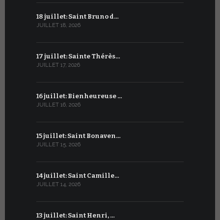
18 juillet: Saint Bruno d…
18 juin : S
JUILLET 18, 2026
JUIN 18, 2026
17 juillet: Sainte Thérès…
17 juin : S
JUILLET 17, 2026
JUIN 17, 2026
16 juillet: Bienheureuse …
16 juin : Cy
JUILLET 16, 2026
JUIN 16, 2026
15 juillet: Saint Bonaven…
15 juin : S
JUILLET 15, 2026
JUIN 15, 2026
14 juillet: Saint Camille…
14 juin : Sa
JUILLET 14, 2026
JUIN 14, 2026
13 juillet: Saint Henri, …
13 juin : 