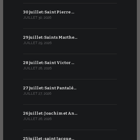
30 juillet: Saint Pierre …
29 juin: Sa
JUILLET 30, 2026
JUIN 29, 2026
29 juillet: Saints Marthe…
28 juin : S
JUILLET 29, 2026
JUIN 28, 2026
28 juillet: Saint Victor …
27 juin : S
JUILLET 28, 2026
JUIN 27, 2026
27 juillet: Saint Pantalé…
26 juin : S
JUILLET 27, 2026
JUIN 26, 2026
26 juillet: Joachim et An…
25 juin : 
JUILLET 26, 2026
JUIN 25, 2026
25 juillet : saint Jacque…
24 juin : N