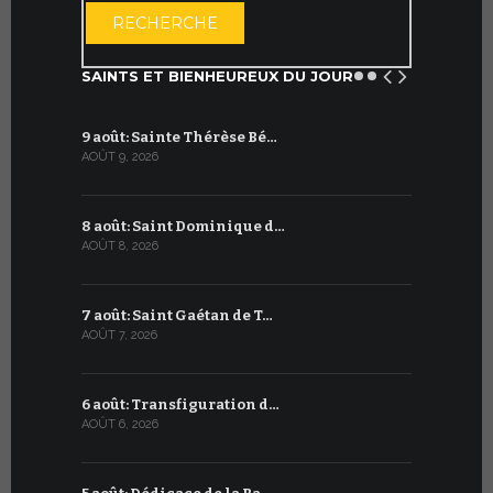
RECHERCHE
SAINTS ET BIENHEUREUX DU JOUR
9 août: Sainte Thérèse Bé…
9 juillet: 
AOÛT 9, 2026
JUILLET 9, 20
8 août: Saint Dominique d…
8 juillet 
AOÛT 8, 2026
JUILLET 8, 20
7 août: Saint Gaétan de T…
7 juillet :
AOÛT 7, 2026
JUILLET 7, 20
6 août: Transfiguration d…
6 juillet :
AOÛT 6, 2026
JUILLET 6, 20