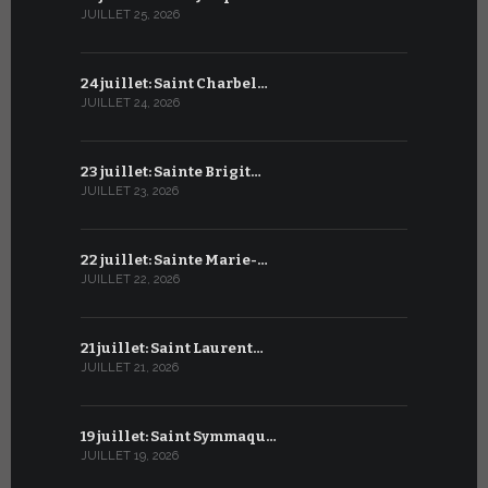
JUILLET 25, 2026
JUIN 24, 2026
24 juillet: Saint Charbel…
23 juin : S
JUILLET 24, 2026
JUIN 23, 2026
23 juillet: Sainte Brigit…
22 juin : 
JUILLET 23, 2026
JUIN 22, 2026
22 juillet: Sainte Marie-…
21 juin : Sa
JUILLET 22, 2026
JUIN 21, 2026
21 juillet: Saint Laurent…
20 juin : S
JUILLET 21, 2026
JUIN 20, 2026
19 juillet: Saint Symmaqu…
19 juin : S
JUILLET 19, 2026
JUIN 19, 2026