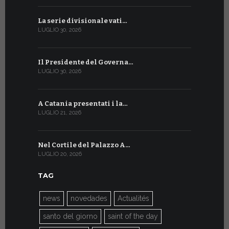
La serie divisionale vati…
A Ginevra 
LUGLIO 30, 2026
LUGLIO 13, 20
Il Presidente del Governa…
Tre emiss
LUGLIO 30, 2026
LUGLIO 10, 20
A Catania presentati i la…
A Ginevra 
LUGLIO 21, 2026
LUGLIO 9, 202
Nel Cortile del Palazzo A…
A Ginevra
LUGLIO 20, 2026
LUGLIO 9, 202
TAG
news
novedades
Actualités
santo del giorno
saint of the day