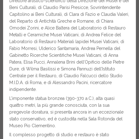
Direttore artistico-scientifico della Direzione dei Musei e dei
Beni Culturali, di Claudio Parisi Presicce, Sovrintendente
Capitolino ai Beni Culturali, di Clara di Fazio e Claudia Valeri,
del Reparto di Antichità Greche e Romane, di Chiara
Omodei Zorini, e Alice Baltera del Laboratorio di Restauro
Metalli e Ceramiche Musei Vaticani, di Andrea Felice del
Laboratorio di Restauro Materiali lapidei Musei Vaticani, di
Fabio Morresi, Ulderico Santamaria, Andrea Pernella del
Gabinetto Ricerche Scientifiche Musei Vaticani, di Anna
Patera, Elisa Pucci, Annalena Brini dell’Opificio delle Pietre
Dure, di Wilma Basilissi e Simona Pannuzi dell’Istituto
Centrale per il Restauro, di Claudio Falcucci dello Studio
M.I.D.A. di Roma, e di Alessandro Pacini, ricercatore
indipendente.
L’imponente statua bronzea (390-370 a.C.), alta quasi
quattro metri, la più grande conosciuta, con la sua
pregevole doratura, si presenta ancora in un eccezionale
stato conservativo, ed è custodita nella Sala Rotonda del
Museo Pio Clementino.
Il complesso progetto di studio e restauro è stato