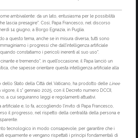
o come ambivalente: da un lato, entusiasma per le possibilità
he lascia presagire”. Così, Papa Francesco, nel discorso
enerdì 14 giugno, a Borgo Egnazia, in Puglia.
rdo a questo tema, anche se in misura diversa, tutti sono
mmaginiamo i progressi che dall’intelligenza artificiale
uando constatiamo i pericoli inerenti al suo uso”.
scinante e tremendo”, in quell’occasione, il Papa lanciò un
ca, che sapesse orientare questa intelligenza artificiale alla
dello Stato della Città del Vaticano, ha prodotto delle
Linee
n vigore, il 1° gennaio 2025, con il Decreto numero DCCII,
no, a cui seguiranno leggi e regolamenti attuativi.
artificiale e, lo fa, accogliendo l’invito di Papa Francesco,
rso il progresso, nel rispetto della centralità della persona e
asparente.
mento tecnologico in modo consapevole, per garantire che i
ibuiti equamente e vengano rispettati i principi fondamentali di