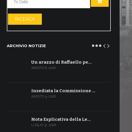
APRI IL CALE
RICERCA
ARCHIVIO NOTIZIE
Un arazzo di Raffaello pe…
AGOSTO 6, 2026
Insediata la Commissione …
AGOSTO 5, 2026
Nota Esplicativa della Le…
LUGLIO 31, 2026