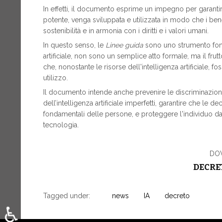
In effetti, il documento esprime un impegno per garantire
potente, venga sviluppata e utilizzata in modo che i benef
sostenibilità e in armonia con i diritti e i valori umani.
In questo senso, le
Linee guida
sono uno strumento fonda
artificiale, non sono un semplice atto formale, ma il fr
che, nonostante le risorse dell'intelligenza artificiale, 
utilizzo.
Il documento intende anche prevenire le discriminazion
dell’intelligenza artificiale imperfetti, garantire che le d
fondamentali delle persone, e proteggere l'individuo da
tecnologia.
DO
DECRET
Tagged under:
news
IA
decreto
♿