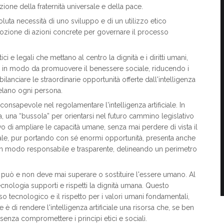
ione della fraternità universale e della pace.
oluta necessità di uno sviluppo e di un utilizzo etico
 l’adozione di azioni concrete per governare il processo
ci e legali che mettano al centro la dignità e i diritti umani,
ata in modo da promuovere il benessere sociale, riducendo i
di bilanciare le straordinarie opportunità offerte dall'intelligenza
utelano ogni persona.
onsapevole nel regolamentare l'intelligenza artificiale. In
 una “bussola” per orientarsi nel futuro cammino legislativo
ivo di ampliare le capacità umane, senza mai perdere di vista il
ificiale, pur portando con sé enormi opportunità, presenta anche
 in modo responsabile e trasparente, delineando un perimetro
n può e non deve mai superare o sostituire l'essere umano. Al
ecnologia supporti e rispetti la dignità umana. Questo
o tecnologico e il rispetto per i valori umani fondamentali,
one è di rendere l'intelligenza artificiale una risorsa che, se ben
enza compromettere i principi etici e sociali.