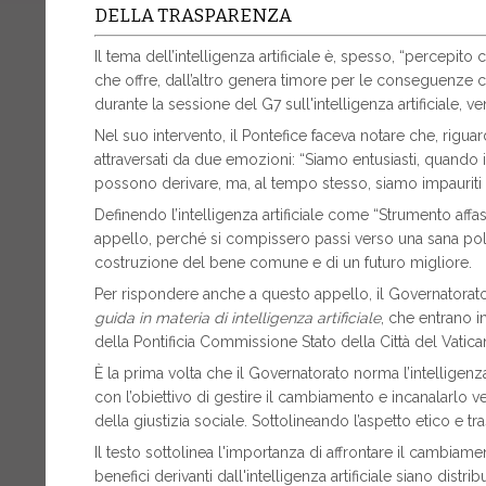
DELLA TRASPARENZA
Il tema dell’intelligenza artificiale è, spesso, “percepit
che offre, dall’altro genera timore per le conseguenze c
durante la sessione del G7 sull'intelligenza artificiale, v
Nel suo intervento, il Pontefice faceva notare che, rigua
attraversati da due emozioni: “Siamo entusiasti, quando i
possono derivare, ma, al tempo stesso, siamo impauriti q
Definendo l’intelligenza artificiale come “Strumento affa
appello, perché si compissero passi verso una sana politi
costruzione del bene comune e di un futuro migliore.
Per rispondere anche a questo appello, il Governatorato 
guida in materia di intelligenza artificiale
, che entrano i
della Pontificia Commissione Stato della Città del Vatica
È la prima volta che il Governatorato norma l’intelligenza 
con l’obiettivo di gestire il cambiamento e incanalarlo ve
della giustizia sociale. Sottolineando l’aspetto etico e tr
Il testo sottolinea l'importanza di affrontare il cambia
benefici derivanti dall'intelligenza artificiale siano distr