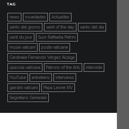
TAG
news
novedades
Actualités
santo del giorno
saint of the day
santo del día
saint du jour
Suor Raffaella Petrini
musei vaticani
poste vaticane
Cardinale Fernando Vérgez Alzaga
specola vaticana
Patrons of the Arts
interviste
YouTube
entretiens
interviews
giardini vaticani
Papa Leone XIV
Segretario Generale