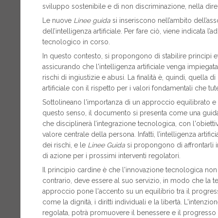
sviluppo sostenibile e di non discriminazione, nella direz
Le nuove
Linee guida
si inseriscono nell’ambito dell’ass
dell’intelligenza artificiale. Per fare ciò, viene indicata
tecnologico in corso.
In questo contesto, si propongono di stabilire principi eti
assicurando che l'intelligenza artificiale venga impieg
rischi di ingiustizie e abusi. La finalità è, quindi, quella 
artificiale con il rispetto per i valori fondamentali che t
Sottolineano l'importanza di un approccio equilibrato e c
questo senso, il documento si presenta come una guida,
che disciplinerà l’integrazione tecnologica, con l'obiett
valore centrale della persona. Infatti, l’intelligenza art
dei rischi, e le
Linee Guida
si propongono di affrontarli
di azione per i prossimi interventi regolatori.
Il principio cardine è che l'innovazione tecnologica no
contrario, deve essere al suo servizio, in modo che la t
approccio pone l'accento su un equilibrio tra il progress
come la dignità, i diritti individuali e la libertà. L'intenzi
regolata, potrà promuovere il benessere e il progresso s