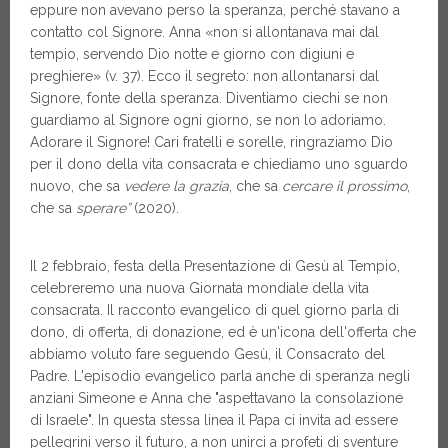
eppure non avevano perso la speranza, perché stavano a
contatto col Signore. Anna «non si allontanava mai dal
tempio, servendo Dio notte e giorno con digiuni e
preghiere» (v. 37). Ecco il segreto: non allontanarsi dal
Signore, fonte della speranza. Diventiamo ciechi se non
guardiamo al Signore ogni giorno, se non lo adoriamo.
Adorare il Signore! Cari fratelli e sorelle, ringraziamo Dio
per il dono della vita consacrata e chiediamo uno sguardo
nuovo, che sa
vedere la grazia
, che sa
cercare il prossimo
,
che sa
sperare”
(2020).
Il 2 febbraio, festa della Presentazione di Gesù al Tempio,
celebreremo una nuova Giornata mondiale della vita
consacrata. Il racconto evangelico di quel giorno parla di
dono, di offerta, di donazione, ed è un'icona dell'offerta che
abbiamo voluto fare seguendo Gesù, il Consacrato del
Padre. L'episodio evangelico parla anche di speranza negli
anziani Simeone e Anna che "aspettavano la consolazione
di Israele". In questa stessa linea il Papa ci invita ad essere
pellegrini verso il futuro, a non unirci a profeti di sventure