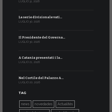
LUGLIO 31, 2026
LUGLIO 13, 20
La serie divisionale vati…
A Ginevra 
LUGLIO 30, 2026
LUGLIO 13, 20
Il Presidente del Governa…
Tre emiss
LUGLIO 30, 2026
LUGLIO 10, 20
A Catania presentati i la…
A Ginevra 
LUGLIO 21, 2026
LUGLIO 9, 202
Nel Cortile del Palazzo A…
A Ginevra
LUGLIO 20, 2026
LUGLIO 9, 202
TAG
news
novedades
Actualités