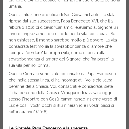
Signore è l'Amore capace di riempire il cuore della persona
umana.
Questa intuizione profetica di San Giovanni Paolo II è stata
ripresa dal suo successore, Papa Benedetto XVI, che il 2
febbraio 2010 ci diceva: "Cari amici, eleviamo al Signore un
inno di ringraziamento e di lode per la vita consacrata. Se
non esistesse, il mondo sarebbe molto più povero. La vita
consacrata testimonia la sovrabbondanza di amore che
spinge a "perdere" la propria vita, come risposta alla
sovrabbondanza di amore del Signore, che "ha perso" la
sua vita per noi prima".
Queste Giornate sono state continuate da Papa Francesco
che, nella stessa linea, ci ha incoraggiati: "Voi siete l'alba
perenne della Chiesa. Voi, consacrati e consacrate, siete
l'alba perenne della Chiesa. Vi auguro di ravvivare oggi
stesso l'incontro con Gesù, camminando insieme verso di
Lui; e così i vostri occhi si illumineranno e i vostri passi si
rafforzeranno" (2018).
Le Giornate, Papa Francesco e la speranza