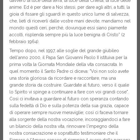
davvero la luce della terra, la luce della Chiesa, la luce delle
anime. Ed è per dare a Noi stessi, per dare agli altri, a tutti, la
gioia di fissare gli sguardi in questo unico lume di salvezza,
che, lieti di riceverli dalle vostre mani devote, mandiamo nel
mondo questi ceri, perché, dovunque essi siano piamente
accolti, risplenda sempre più la luce benigna di Cristo” (2
febbraio 1964).
Tempo dopo, nel 1997, alle soglie del grande giubileo
dell'anno 2000, il Papa San Giovanni Paolo II istituiva per la
prima volta la Giornata Mondiale della vita consacrata. In
quel momento il Santo Padre ci diceva: "Voi non solo avete
una storia gloriosa da ricordare e raccontare, ma una
grande storia da costruire. Guardate al futuro, verso il quale
lo Spirito vi spinge a continuare a fare con voi grandi cose".
Così ci invitava a guardare al futuro con speranza contando
sulla fedeltà di Dio e sulla potenza della sua grazia, capace
di operare sempre nuove meraviglie; così ci faceva tornare
alla sorgente della nostra vocazione, incoraggiandoci a fare
un bilancio della nostra vita, rinnovare l'impegno della
nostra consacrazione e soprattutto testimoniare che il