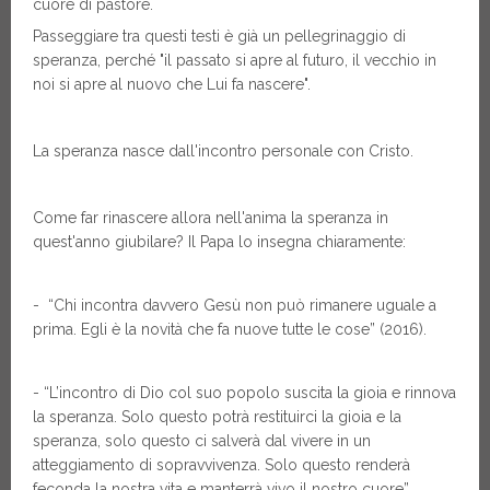
cuore di pastore.
Passeggiare tra questi testi è già un pellegrinaggio di
speranza, perché "il passato si apre al futuro, il vecchio in
noi si apre al nuovo che Lui fa nascere".
La speranza nasce dall'incontro personale con Cristo.
Come far rinascere allora nell'anima la speranza in
quest'anno giubilare? Il Papa lo insegna chiaramente:
- “Chi incontra davvero Gesù non può rimanere uguale a
prima. Egli è la novità che fa nuove tutte le cose” (2016).
- “L’incontro di Dio col suo popolo suscita la gioia e rinnova
la speranza. Solo questo potrà restituirci la gioia e la
speranza, solo questo ci salverà dal vivere in un
atteggiamento di sopravvivenza. Solo questo renderà
feconda la nostra vita e manterrà vivo il nostro cuore”