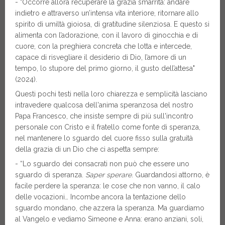
- "Occorre allora recuperare la grazia smarrita: andare
indietro e attraverso un’intensa vita interiore, ritornare allo
spirito di umiltà gioiosa, di gratitudine silenziosa. E questo si
alimenta con l’adorazione, con il lavoro di ginocchia e di
cuore, con la preghiera concreta che lotta e intercede,
capace di risvegliare il desiderio di Dio, l’amore di un
tempo, lo stupore del primo giorno, il gusto dell’attesa"
(2024).
Questi pochi testi nella loro chiarezza e semplicità lasciano
intravedere qualcosa dell'anima speranzosa del nostro
Papa Francesco, che insiste sempre di più sull'incontro
personale con Cristo e il fratello come fonte di speranza,
nel mantenere lo sguardo del cuore fisso sulla gratuità
della grazia di un Dio che ci aspetta sempre:
- “Lo sguardo dei consacrati non può che essere uno
sguardo di speranza.
Saper sperare
. Guardandosi attorno, è
facile perdere la speranza: le cose che non vanno, il calo
delle vocazioni… Incombe ancora la tentazione dello
sguardo mondano, che azzera la speranza. Ma guardiamo
al Vangelo e vediamo Simeone e Anna: erano anziani, soli,