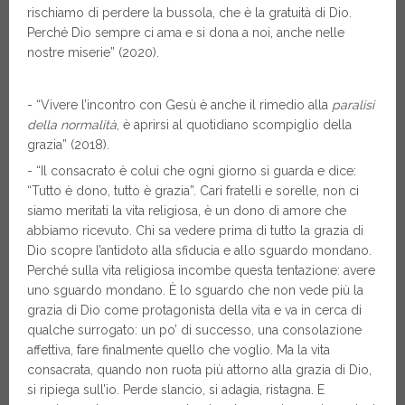
rischiamo di perdere la bussola, che è la gratuità di Dio.
Perché Dio sempre ci ama e si dona a noi, anche nelle
nostre miserie” (2020).
- “Vivere l’incontro con Gesù è anche il rimedio alla
paralisi
della normalità
, è aprirsi al quotidiano scompiglio della
grazia” (2018).
- “Il consacrato è colui che ogni giorno si guarda e dice:
“Tutto è dono, tutto è grazia”. Cari fratelli e sorelle, non ci
siamo meritati la vita religiosa, è un dono di amore che
abbiamo ricevuto. Chi sa vedere prima di tutto la grazia di
Dio scopre l’antidoto alla sfiducia e allo sguardo mondano.
Perché sulla vita religiosa incombe questa tentazione: avere
uno sguardo mondano. È lo sguardo che non vede più la
grazia di Dio come protagonista della vita e va in cerca di
qualche surrogato: un po’ di successo, una consolazione
affettiva, fare finalmente quello che voglio. Ma la vita
consacrata, quando non ruota più attorno alla grazia di Dio,
si ripiega sull’io. Perde slancio, si adagia, ristagna. E