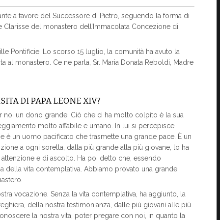
nte a favore del Successore di Pietro, seguendo la forma di
delle Clarisse del monastero dell’Immacolata Concezione di
le Pontificie. Lo scorso 15 luglio, la comunità ha avuto la
sita al monastero. Ce ne parla, Sr. Maria Donata Reboldi, Madre
SITA DI PAPA LEONE XIV?
 noi un dono grande. Ciò che ci ha molto colpito è la sua
teggiamento molto affabile e umano. In lui si percepisce
 che è un uomo pacificato che trasmette una grande pace. È un
ione a ogni sorella, dalla più grande alla più giovane, lo ha
i attenzione e di ascolto. Ha poi detto che, essendo
za della vita contemplativa. Abbiamo provato una grande
nastero.
stra vocazione. Senza la vita contemplativa, ha aggiunto, la
eghiera, della nostra testimonianza, dalle più giovani alle più
onoscere la nostra vita, poter pregare con noi, in quanto la