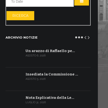
APRI IL CALE
RICERCA
ARCHIVIO NOTIZIE
Un arazzo di Raffaello pe…
AGOSTO 6, 2026
Insediata la Commissione …
AGOSTO 5, 2026
Nota Esplicativa della Le…
LUGLIO 31, 2026