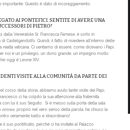
o importante. Questo è stato di incoraggiamento.
GATO AI PONTEFICI. SENTITE DI AVERE UNA
UCCESSORI DI PIETRO?
1 dalla Venerabile Sr. Francesca Farnese, è sorto in
i Castelgandolfo. Quindi, il fatto di risiedere all’interno delle
a realtà vaticana. Ci sentiamo di essere, come dicevano i Papi,
 per noi è un privilegio, un dono grande, un impegno molto
, che oggi è Leone XIV.
DENTI VISITE ALLA COMUNITÀ DA PARTE DEI
l corso della storia, abbiamo avuto tante visite dei Papi,
ancesco ci ha colpito la sua attenzione alla fraternità.
 con lui il suo Seguito. Si è messo sulla porta della sala
a omnes
, proprio nel vero senso della parola, ha chiuso la
ontro veramente bello e straordinario!
il suo pontificato, perché ci ha invitate al Palazzo