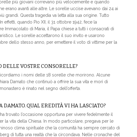
 Le sorelle più giovani correvano più velocemente e quando
 erano avanti alle altre. Le sorelle uccise avevano dai 24 ai
ù grandi. Questa tragedia va letta alla sua origine. Tutto
In effetti, quando Pio XII, il 31 ottobre 1942, fece la
mmacolato di Maria, il Papa chiese a tutti i consacrati di
caristico. Le sorelle accettarono il suo invito e usarono
embre dello stesso anno, per emettere il voto di vittime per la
IO DELLE VOSTRE CONSORELLE?
 ricordiamo i nomi delle 18 sorelle che morirono. Alcune
Chiara Damato che continuò a offrire la sua vita e morì di
 monastero è rinato nel segno dell’offerta.
A DAMATO. QUAL EREDITÀ VI HA LASCIATO?
ve ha trovato l’occasione opportuna per vivere fedelmente il
 la vita della Chiesa. In modo particolare, pregava per le
luminoso clima spirituale che la comunità ha sempre cercato di
ceberg di tutta una realtà che la circondava. Nelle cronache del