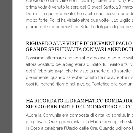
Apostolico delle Ville Pontificie il 15 settembre 2007. È
prima volta è venuto la sera del Giovedì Santo, 28 mar
Domini. In quel momento, ho capito che faceva dono del
molto forte! Poi ci ha visitato altre due volte: il 10 lugl
giorno del suo onomastico. Si tratta di figure di grand
RIGUARDO ALLE VISITE DI GIOVANNI PAOLO 
GRANDE SPIRITUALITÀ CON VARI ANEDDOTI 
Possiamo affermare che non abbiamo avuto solo le visite 
allora Sostituto della Segreteria di Stato, fu inviato a f
del 1° febbraio 1944, che ha visto la morte di 18 sorelle
pienamente: quando sarebbe tornato tra noi avrebbe rivi
così fu, perché ritornò nel 1971 da Pontefice e la comunità
HA RICORDATO IL DRAMMATICO BOMBARDAME
SUOLO GRAN PARTE DEL MONASTERO E UCC
Allora la Comunità era composta di circa 30 sorelle. In
più giovani. Quel giorno, infatti, la Madre percepì che s
in Coro a celebrare l’Ufficio delle Ore. Quando udirono l