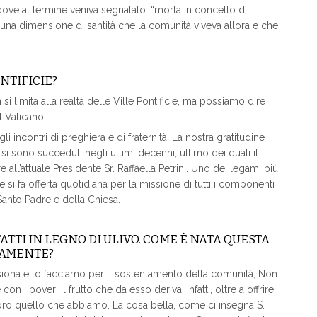
dove al termine veniva segnalato: “morta in concetto di
 una dimensione di santità che la comunità viveva allora e che
NTIFICIE?
i limita alla realtà delle Ville Pontificie, ma possiamo dire
l Vaticano.
i incontri di preghiera e di fraternità. La nostra gratitudine
si sono succeduti negli ultimi decenni, ultimo dei quali il
ll’attuale Presidente Sr. Raffaella Petrini. Uno dei legami più
e si fa offerta quotidiana per la missione di tutti i componenti
 Santo Padre e della Chiesa.
TI IN LEGNO DI ULIVO. COME È NATA QUESTA
NAMENTE?
ssiona e lo facciamo per il sostentamento della comunità, Non
 i poveri il frutto che da esso deriva. Infatti, oltre a offrire
loro quello che abbiamo. La cosa bella, come ci insegna S.