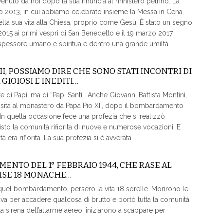
 venuto da noi dopo la sua rinuncia al ministero petrino. La
zo 2013, in cui abbiamo celebrato insieme la Messa in Cena
la sua vita alla Chiesa, proprio come Gesù. È stato un segno
io 2015 ai primi vespri di San Benedetto e il 19 marzo 2017,
e spessore umano e spirituale dentro una grande umiltà.
II, POSSIAMO DIRE CHE SONO STATI INCONTRI DI
GIOIOSI E INEDITI…
di Papi, ma di “Papi Santi”. Anche Giovanni Battista Montini,
ar visita al monastero da Papa Pio XII, dopo il bombardamento
. In quella occasione fece una profezia che si realizzò
sto la comunità rifiorita di nuove e numerose vocazioni. E
 era rifiorita. La sua profezia si è avverata.
NTO DEL 1° FEBBRAIO 1944, CHE RASE AL
ISE 18 MONACHE…
 quel bombardamento, persero la vita 18 sorelle. Morirono le
tava per accadere qualcosa di brutto e portò tutta la comunità
a sirena dell’allarme aereo, iniziarono a scappare per