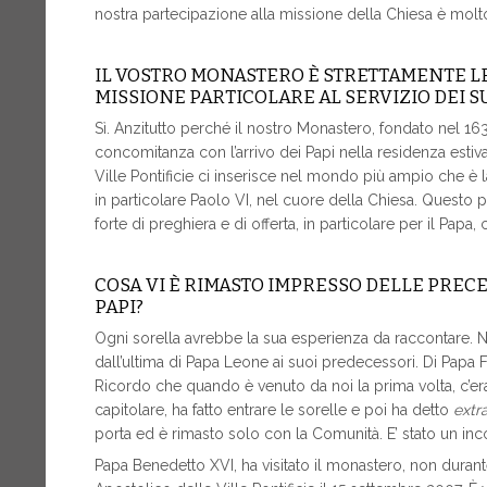
nostra partecipazione alla missione della Chiesa è molt
IL VOSTRO MONASTERO È STRETTAMENTE LE
MISSIONE PARTICOLARE AL SERVIZIO DEI S
Sì. Anzitutto perché il nostro Monastero, fondato nel 163
concomitanza con l’arrivo dei Papi nella residenza estiva d
Ville Pontificie ci inserisce nel mondo più ampio che è l
in particolare Paolo VI, nel cuore della Chiesa. Questo
forte di preghiera e di offerta, in particolare per il Papa
COSA VI È RIMASTO IMPRESSO DELLE PRECE
PAPI?
Ogni sorella avrebbe la sua esperienza da raccontare. Ne
dall’ultima di Papa Leone ai suoi predecessori. Di Papa Fr
Ricordo che quando è venuto da noi la prima volta, c’era
capitolare, ha fatto entrare le sorelle e poi ha detto
extr
porta ed è rimasto solo con la Comunità. E’ stato un inc
Papa Benedetto XVI, ha visitato il monastero, non durante 