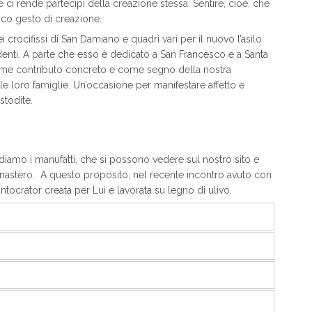
e ci rende partecipi della creazione stessa. Sentire, cioè, che
nico gesto di creazione.
crocifissi di San Damiano e quadri vari per il nuovo l’asilo
ndenti. A parte che esso è dedicato a San Francesco e a Santa
 come contributo concreto e come segno della nostra
 le loro famiglie. Un’occasione per manifestare affetto e
stodite.
ndiamo i manufatti, che si possono vedere sul nostro sito e
monastero. A questo proposito, nel recente incontro avuto con
ocrator creata per Lui e lavorata su legno di ulivo.