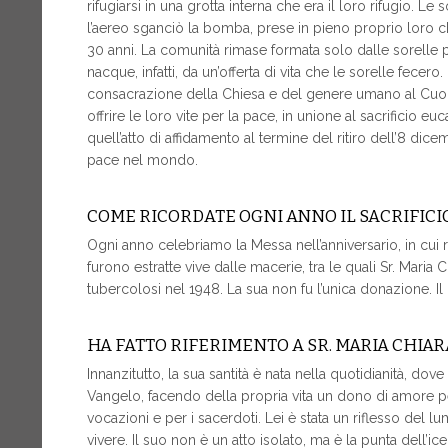
rifugiarsi in una grotta interna che era il loro rifugio.
l’aereo sganciò la bomba, prese in pieno proprio loro che
30 anni. La comunità rimase formata solo dalle sorelle pi
nacque, infatti, da un’offerta di vita che le sorelle fecero. 
consacrazione della Chiesa e del genere umano al Cuore I
offrire le loro vite per la pace, in unione al sacrificio eu
quell’atto di affidamento al termine del ritiro dell’8 dic
pace nel mondo.
COME RICORDATE OGNI ANNO IL SACRIFIC
Ogni anno celebriamo la Messa nell’anniversario, in cui
furono estratte vive dalle macerie, tra le quali Sr. Maria 
tubercolosi nel 1948. La sua non fu l’unica donazione. Il
HA FATTO RIFERIMENTO A SR. MARIA CHIAR
Innanzitutto, la sua santità è nata nella quotidianità, do
Vangelo, facendo della propria vita un dono di amore per
vocazioni e per i sacerdoti. Lei è stata un riflesso del 
vivere. Il suo non è un atto isolato, ma è la punta dell’i