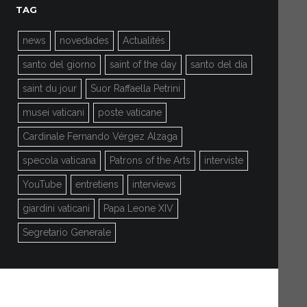
TAG
news
novedades
Actualités
santo del giorno
saint of the day
santo del día
saint du jour
Suor Raffaella Petrini
musei vaticani
poste vaticane
Cardinale Fernando Vérgez Alzaga
specola vaticana
Patrons of the Arts
interviste
YouTube
entretiens
interviews
giardini vaticani
Papa Leone XIV
Segretario Generale