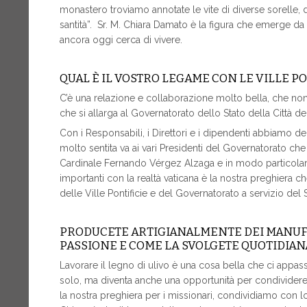
monastero troviamo annotate le vite di diverse sorelle, 
santità”. Sr. M. Chiara Damato è la figura che emerge da
ancora oggi cerca di vivere.
QUAL È IL VOSTRO LEGAME CON LE VILLE PO
C’è una relazione e collaborazione molto bella, che non s
che si allarga al Governatorato dello Stato della Città de
Con i Responsabili, i Direttori e i dipendenti abbiamo degl
molto sentita va ai vari Presidenti del Governatorato che 
Cardinale Fernando Vérgez Alzaga e in modo particolare a
importanti con la realtà vaticana è la nostra preghiera ch
delle Ville Pontificie e del Governatorato a servizio del
PRODUCETE ARTIGIANALMENTE DEI MANUFAT
PASSIONE E COME LA SVOLGETE QUOTIDIA
Lavorare il legno di ulivo è una cosa bella che ci appa
solo, ma diventa anche una opportunità per condividere con
la nostra preghiera per i missionari, condividiamo con 