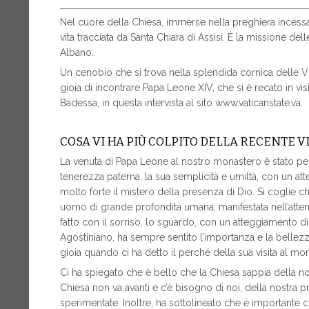
Nel cuore della Chiesa, immerse nella preghiera incessa
vita tracciata da Santa Chiara di Assisi. È la missione 
Albano.
Un cenobio che si trova nella splendida cornica delle Vil
gioia di incontrare Papa Leone XIV, che si è recato in vi
Badessa, in questa intervista al sito www.vaticanstate.va.
COSA VI HA PIÙ COLPITO DELLA RECENTE VI
La venuta di Papa Leone al nostro monastero è stato per
tenerezza paterna, la sua semplicità e umiltà, con un at
molto forte il mistero della presenza di Dio. Si coglie
uomo di grande profondità umana, manifestata nell’attenz
fatto con il sorriso, lo sguardo, con un atteggiamento d
Agostiniano, ha sempre sentito l’importanza e la bellez
gioia quando ci ha detto il perché della sua visita al mo
Ci ha spiegato che è bello che la Chiesa sappia della no
Chiesa non va avanti e c’è bisogno di noi, della nostra pr
sperimentate. Inoltre, ha sottolineato che è importante c