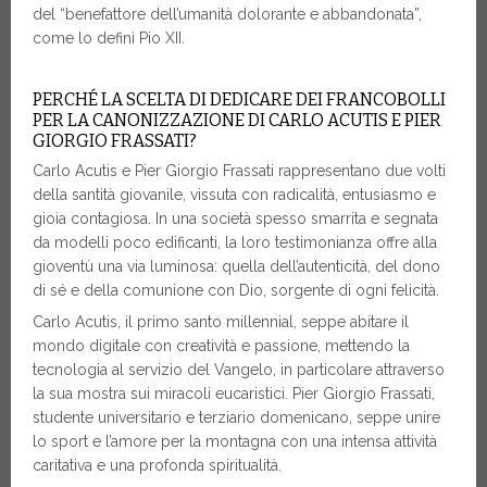
del “benefattore dell’umanità dolorante e abbandonata”,
come lo definì Pio XII.
PERCHÉ LA SCELTA DI DEDICARE DEI FRANCOBOLLI
PER LA CANONIZZAZIONE DI CARLO ACUTIS E PIER
GIORGIO FRASSATI?
Carlo Acutis e Pier Giorgio Frassati rappresentano due volti
della santità giovanile, vissuta con radicalità, entusiasmo e
gioia contagiosa. In una società spesso smarrita e segnata
da modelli poco edificanti, la loro testimonianza offre alla
gioventù una via luminosa: quella dell’autenticità, del dono
di sé e della comunione con Dio, sorgente di ogni felicità.
Carlo Acutis, il primo santo millennial, seppe abitare il
mondo digitale con creatività e passione, mettendo la
tecnologia al servizio del Vangelo, in particolare attraverso
la sua mostra sui miracoli eucaristici. Pier Giorgio Frassati,
studente universitario e terziario domenicano, seppe unire
lo sport e l’amore per la montagna con una intensa attività
caritativa e una profonda spiritualità.