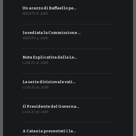
Un arazzo di Raffaello pe…
Il Preside
AGOSTO 6, 2026
LUGLIO 18, 20
Insediata la Commissione …
La Farmaci
AGOSTO 5, 2026
LUGLIO 17, 20
Nota Esplicativa della Le…
Siglato ac
LUGLIO 31, 2026
LUGLIO 13, 20
La serie divisionale vati…
A Ginevra 
LUGLIO 30, 2026
LUGLIO 13, 20
Il Presidente del Governa…
Tre emiss
LUGLIO 30, 2026
LUGLIO 10, 20
A Catania presentati i la…
A Ginevra 