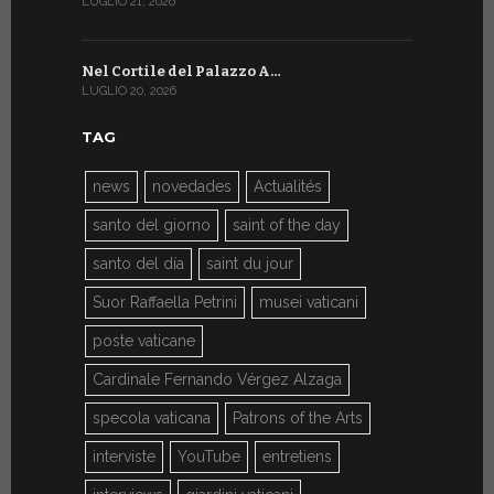
LUGLIO 21, 2026
LUGLIO 9, 202
Nel Cortile del Palazzo A…
A Ginevra
LUGLIO 20, 2026
LUGLIO 9, 202
TAG
news
novedades
Actualités
santo del giorno
saint of the day
santo del día
saint du jour
Suor Raffaella Petrini
musei vaticani
poste vaticane
Cardinale Fernando Vérgez Alzaga
specola vaticana
Patrons of the Arts
interviste
YouTube
entretiens