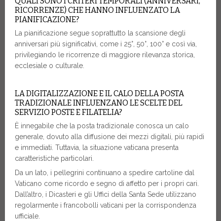
QUALI SONO I CRITERI TEMPORALI (ANNIVERSARI,
RICORRENZE) CHE HANNO INFLUENZATO LA
PIANIFICAZIONE?
La pianificazione segue soprattutto la scansione degli
anniversari più significativi, come i 25°, 50°, 100° e così via,
privilegiando le ricorrenze di maggiore rilevanza storica,
ecclesiale o culturale.
LA DIGITALIZZAZIONE E IL CALO DELLA POSTA
TRADIZIONALE INFLUENZANO LE SCELTE DEL
SERVIZIO POSTE E FILATELIA?
È innegabile che la posta tradizionale conosca un calo
generale, dovuto alla diffusione dei mezzi digitali, più rapidi
e immediati. Tuttavia, la situazione vaticana presenta
caratteristiche particolari.
Da un lato, i pellegrini continuano a spedire cartoline dal
Vaticano come ricordo e segno di affetto per i propri cari.
Dall’altro, i Dicasteri e gli Uffici della Santa Sede utilizzano
regolarmente i francobolli vaticani per la corrispondenza
ufficiale.