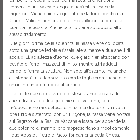
immersi in una vasca di acqua e trasferiti in una cella
frigorifera. Viene quindi acquistato dell’alloro, perché nei
Giardini Vaticani non ci sono piante sufficienti a fornire la
quantità necessaria. Anche l’alloro viene sottoposto allo
stesso trattamento.
Due giorni prima della solennità, la nassa viene collocata
sotto una grande tettoia e fissata lateralmente a due anelli di
acciaio. Lì, ad altezza d’uomo, due giardinieri attaccano con
del filo di ferro i mazzetti di mirto, mentre altri addetti
tengono ferma la struttura. Non solo all’esterno, ma anche
all’interno è tutto tappezzato con le foglie aromatiche che
emanano un profumo caratteristico.
Intanto, le due corde vengono stese e ancorate ad altri
anelli di acciaio e due giardinieri le rivestono, con
un’operazione meticolosa, di mazzetti di alloro. Una volta
che tutto è sistemato, con un furgone, la nassa viene portata
sul Sagrato della Basilica Vaticana e issata per appenderla
alle colonne di marmo, che rappresentano simbolicamente
i due Apostoli Pietro e Paolo, fondamenta della Chiesa.