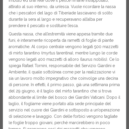
imbuto ed una rete dove il pesce rimane intrappolato,
attirato al suo interno, da un’esca. Vuole ricordare la nassa
che i pescatori del lago di Tiberiade lasciavano di solito
durante la sera al largo e recuperavano all’alba per
prendere il pescato e sostituire l’esca.
Questa nassa, che all’estremità viene appesa tramite due
funi, è interamente ricoperta da rametti di foglie di piante
aromatiche. Al corpo centrale vengono legati 500 mazzetti
di mirto tarantino (myrtus tarentina), mentre lungo le corde
vengono legati 400 mazzetti di alloro (laurus nobilis). Ce lo
spiega Rafael Tornini, responsabile del Servizio Giardini e
Ambiente, il quale sottolinea come per la realizzazione vi
sia un lavoro molto impegnativo che coinvolge una decina
di persone. In effetti, il primo passo, già una settimana prima
del 29 giugno, è il taglio del mirto tarantino che si trova
abbondante al limite del bosco dei Giardini Vaticani. Dopo il
taglio, il fogliame viene portato alla sede principale del
servizio nel cuore dei Giardini e sottoposto a un’operazione
di selezione e lavaggio. Con delle forbici vengono tagliate
le foglie troppo giovani, perché marcirebbero in poco
tempo. Si preparano così dei mazzetti che vengono