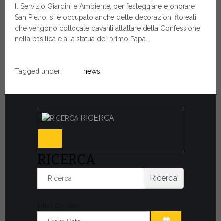
Il Servizio Giardini e Ambiente, per festeggiare e onorare
San Pietro, si è occupato anche delle decorazioni floreali
che vengono collocate davanti all’altare della Confessione
nella basilica e alla statua del primo Papa.
Tagged under:
news
RICERCA
RICERCA
Ricerca
Filter by date: