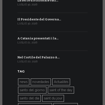
La serie divisionale vati…
A Ginevra 
LUGLIO 30, 2026
LUGLIO 13, 20
Il Presidente del Governa…
Tre emiss
LUGLIO 30, 2026
LUGLIO 10, 20
A Catania presentati i la…
A Ginevra 
LUGLIO 21, 2026
LUGLIO 9, 202
Nel Cortile del Palazzo A…
A Ginevra
LUGLIO 20, 2026
LUGLIO 9, 202
TAG
news
novedades
Actualités
santo del giorno
saint of the day
santo del día
saint du jour