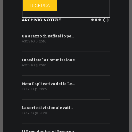
RICERCA
ARCHIVIO NOTIZIE
Un arazzo di Raffaello pe…
Il Preside
AGOSTO 6, 2026
LUGLIO 18, 20
Insediata la Commissione …
La Farmaci
AGOSTO 5, 2026
LUGLIO 17, 20
Nota Esplicativa della Le…
Siglato ac
LUGLIO 31, 2026
LUGLIO 13, 20
La serie divisionale vati…
A Ginevra 
LUGLIO 30, 2026
LUGLIO 13, 20
Il Presidente del Governa…
Tre emiss